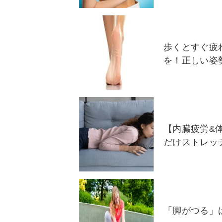
歩くとすぐ疲
を！正しい姿
【内臓疲労&
だけストレッ
「脚がつる」