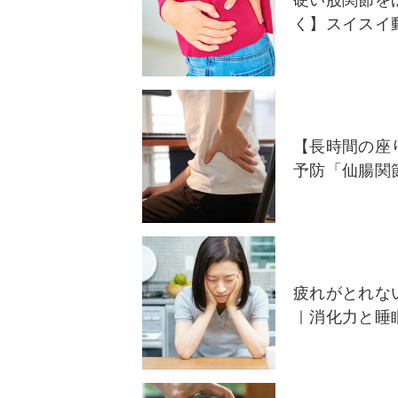
硬い股関節を
く】スイスイ
【長時間の座
予防「仙腸関
疲れがとれな
｜消化力と睡