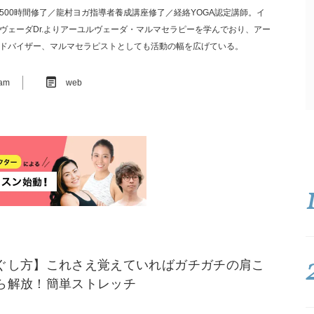
500時間修了／龍村ヨガ指導者養成講座修了／経絡YOGA認定講師。イ
ヴェーダDr.よりアーユルヴェーダ・マルマセラピーを学んでおり、アー
ドバイザー、マルマセラピストとしても活動の幅を広げている。
ram
web
ぐし方】これさえ覚えていればガチガチの肩こ
ら解放！簡単ストレッチ