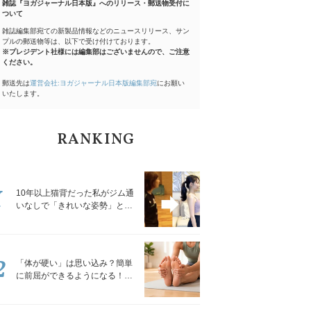
雑誌『ヨガジャーナル日本版』へのリリース・郵送物受付に
ついて
雑誌編集部宛ての新製品情報などのニュースリリース、サン
プルの郵送物等は、以下で受け付けております。
※プレジデント社様には編集部はございませんので、ご注意
ください。
郵送先は
運営会社:ヨガジャーナル日本版編集部宛
にお願い
いたします。
RANKING
1
10年以上猫背だった私がジム通
いなしで「きれいな姿勢」と褒
められるようになった秘密の習
慣
2
「体が硬い」は思い込み？簡単
に前屈ができるようになる！腿
裏を少しずつゆるめる「前屈ス
トレッチ」