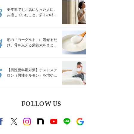
3
更年期でも元気になった人に、
共通していたこと。多くの相談
を受けてきた私が言える、たっ
たひとつのこと
4
朝の「ヨーグルト」に混ぜるだ
け。骨を支える栄養素をまとめ
て補える食材3選｜管理栄養士が
解説
5
【男性更年期対策】テストステ
ロン（男性ホルモン）を増やす
「５つの食品」
FOLLOW US
Facebook
X（旧twitter）
instagram
note
Youtube
line
Google