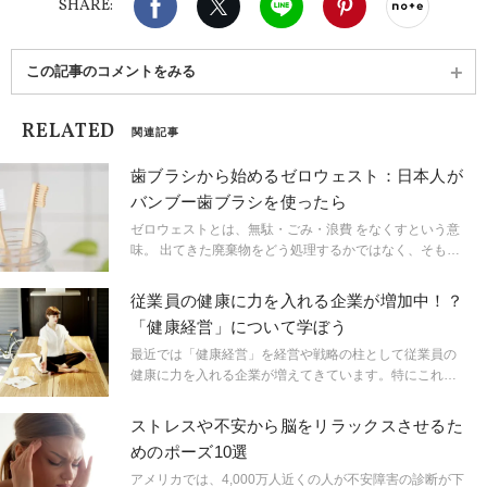
SHARE:
この記事のコメントをみる
RELATED
関連記事
歯ブラシから始めるゼロウェスト：日本人が
バンブー歯ブラシを使ったら
ゼロウェストとは、無駄・ごみ・浪費 をなくすという意
味。 出てきた廃棄物をどう処理するかではなく、そもそ
もごみを生み出さないようにしようという考え方です。
シンガポール在住の筆者が実践した、身の回りのアイテ
従業員の健康に力を入れる企業が増加中！？
ムから始めるゼロウェストについてお話しします。
「健康経営」について学ぼう
最近では「健康経営」を経営や戦略の柱として従業員の
健康に力を入れる企業が増えてきています。特にこれか
ら新しい仕事を探したい人や、ヨガや瞑想のクラスを企
業に提供したいと考えているインストラクターにはなく
ストレスや不安から脳をリラックスさせるた
てはならない視点です。
めのポーズ10選
アメリカでは、4,000万人近くの人が不安障害の診断が下