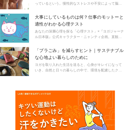
っているという。慢性的なストレスや不安によって脳に
信号が送られ、体に大混乱が引き起こされる。流行して
いるリセット方法のかぎは… ヨガが握っている。ストレ
大事にしているものは何？仕事のモットーと
スを緩和し、脳をリラックスさせるためのポーズを紹介
適性がわかる心理テスト
しよう。
あなたの深層心理を探る「心理テスト」×『ヨガジャーナ
ル日本版』公式キャラクター・ニャンティ企画。直観を
大切にトライしてみて♡
「プラごみ」を減らすヒント｜サステナブル
な心地よい暮らしのために
ヨガを取り入れた生活を送ると、心身がキレイになって
いき、自然と日々の暮らしの中で、環境を配慮したクリ
ーンな暮らしを送りたいという想いが出てくる方も多い
のではないでしょうか。 近年、日々の生活の中で、「使
い捨てプラスチック製品」の使用が増加し、「使い捨て
プラスチック問題」に対する世界の認識はますます強ま
っています。「プラスチックフリー」や｢ノープラ｣とい
うプラスチック製品の使用を削減していこうという言葉
がじわじわと拡がりつつあります。ちょっとした簡単な
工夫で、身近なところから、使い捨てプラスチックの無
駄遣いを減らし、心地よいクリーンな暮らしための「ヒ
ント」をご紹介します。