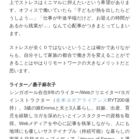
上でストレスはミニマルに抑えたいという希望がありま
す。オフィスで働いていたら「子どもが熱を出したらど
うしよう…」「仕事が中途半端だけど、お迎えの時間が
あるから残業が…」なんて心配事がつきまとってしまい
ます。
ストレスが全く０ではないということは確かでありなが
らも、自分そして家族の都合で働き方を変えることがで
きることはやはりリモートワークの大きなメリットだと
思います。
ライター／桑子麻衣子
シンガポール在住8年のライター/Webクリエイター/ヨガ
インストラクター（
全米ヨガアライアンス
RYT200保
持）。3歳の娘Emmaと夫と3人暮らし。妊娠、出産、育
児を経験しヨガを深めたいとインスタクターの資格を取
得。Webメディアを中心に記事を執筆しながら、人にも
地球にも優しいサステイナブル（持続可能）な暮らしの
実践を目指すウェブメディア「House of Emma」を運