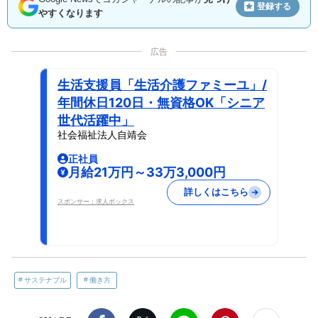
登録する
やすくなります
広告
生活支援員「生活介護ファミーユ」/
年間休日120日・無資格OK「シニア
世代活躍中」
社会福祉法人自靖会
正社員
月給21万円～33万3,000円
詳しくはこちら
スポンサー：求人ボックス
サステナブル
働き方
Facebook
X（旧twitter）
LINE
Pinterest
noteで