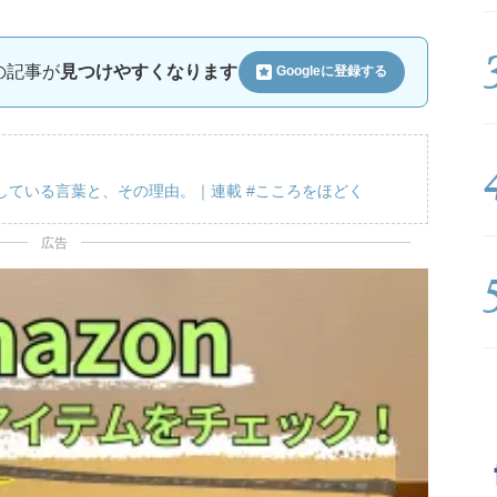
ルの記事が
見つけやすくなります
Googleに
登録する
している言葉と、その理由。｜連載 #こころをほどく
広告