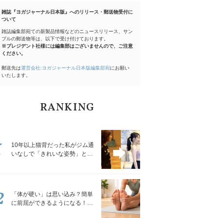
雑誌『ヨガジャーナル日本版』へのリリース・郵送物受付に
ついて
雑誌編集部宛ての新製品情報などのニュースリリース、サン
プルの郵送物等は、以下で受け付けております。
※プレジデント社様には編集部はございませんので、ご注意
ください。
郵送先は
運営会社:ヨガジャーナル日本版編集部宛
にお願い
いたします。
RANKING
1
10年以上猫背だった私がジム通
いなしで「きれいな姿勢」と褒
められるようになった秘密の習
慣
2
「体が硬い」は思い込み？簡単
に前屈ができるようになる！腿
裏を少しずつゆるめる「前屈ス