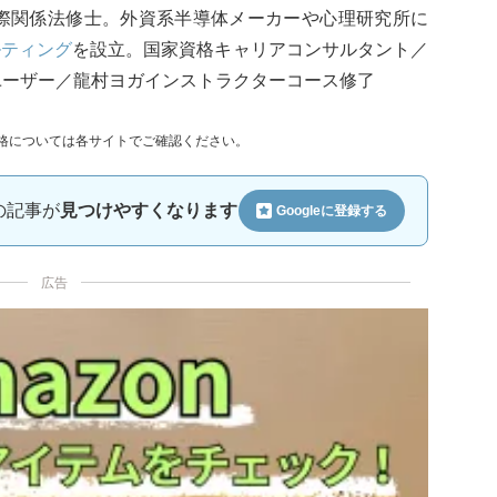
国際関係法修士。外資系半導体メーカーや心理研究所に
ルティング
を設立。国家資格キャリアコンサルタント／
)認定ユーザー／龍村ヨガインストラクターコース修了
格については各サイトでご確認ください。
ルの記事が
見つけやすくなります
Googleに
登録する
広告