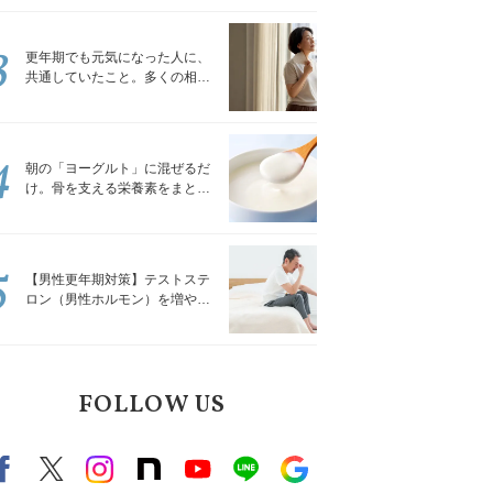
トレッチ」
3
更年期でも元気になった人に、
共通していたこと。多くの相談
を受けてきた私が言える、たっ
たひとつのこと
4
朝の「ヨーグルト」に混ぜるだ
け。骨を支える栄養素をまとめ
て補える食材3選｜管理栄養士が
解説
5
【男性更年期対策】テストステ
ロン（男性ホルモン）を増やす
「５つの食品」
FOLLOW US
Facebook
X（旧twitter）
instagram
note
Youtube
line
Google