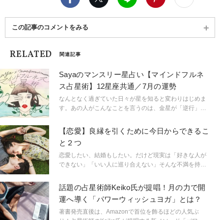
この記事のコメントをみる
RELATED
関連記事
Sayaのマンスリー星占い【マインドフルネ
ス占星術】12星座共通／7月の運勢
なんとなく過ぎていた日々が星を知ると変わりはじめま
す。あの人がこんなことを言うのは、金星が「逆行」し
ているから。連絡ミスが多発するのは水星「逆行」のせ
い。こんなにも気持ちが盛り上がるのは満月だからと言
【恋愛】良縁を引くために今日からできるこ
うように。星という眼鏡をもつことで、小さなささやき
と２つ
や予兆にも気づき始め、「今、ここ」に集中できるよう
に。マインドフルに生きられるようになるのです。
恋愛したい、結婚もしたい。だけど現実は「好きな人が
「今、ここ」を生きるためのマインドフルネスな占星術
できない」「いい人に巡り合えない」そんな不満を持っ
です。
ている人、多いのでは？ 出会いがないなら、まずは人
と出会える場に行くことが大事ですが、ではその「出会
話題の占星術師Keiko氏が提唱！月の力で開
いの場」で良いご縁を引けるようになるには？日々心掛
運へ導く「パワーウィッシュヨガ」とは？
けたいポイントを考えてみました。
著書発売直後は、Amazonで首位を飾るほどの人気ぶ