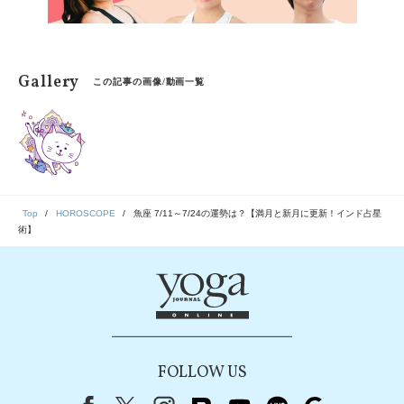
Gallery
この記事の画像/動画一覧
Top
HOROSCOPE
魚座 7/11～7/24の運勢は？【満月と新月に更新！インド占星
術】
FOLLOW US
Facebook
X（旧Twitter）
instagram
note
youtube
line
Google