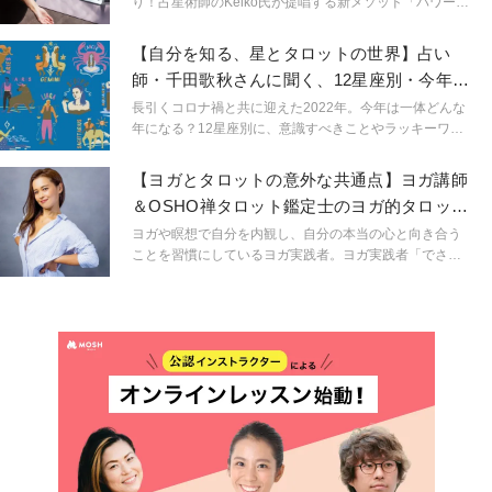
り！占星術師のKeiko氏が提唱する新メソッド「パワーウ
ィッシュヨガ」をご紹介します。秋の夜長は開運ヨガで
幸せを引き寄せてみませんか？
【自分を知る、星とタロットの世界】占い
師・千田歌秋さんに聞く、12星座別・今年を
快適に過ごすコツ
長引くコロナ禍と共に迎えた2022年。今年は一体どんな
年になる？12星座別に、意識すべきことやラッキーワー
ドを教えていただきました。
【ヨガとタロットの意外な共通点】ヨガ講師
＆OSHO禅タロット鑑定士のヨガ的タロット
活用術とは？
ヨガや瞑想で自分を内観し、自分の本当の心と向き合う
ことを習慣にしているヨガ実践者。ヨガ実践者「でさ
え」いや、「というより」「だからこそ」という言い方
の方がしっくりくるかもしれないですが、ヨガ実践者こ
そ自分の直感が本当にそれでいいのか？それがエゴでは
ないのか？手放すべき感情ではないのか？と迷いが生じ
てしまうことは少なくありません。そんな迷えるヨギ
ー・ヨギーニに向けて、自分の心と向き合うこと、そし
て自分を知ってくことを、ヨガと占いという２つのツー
ルを活用して伝えているIKUMIさんにお話を伺いまし
た。