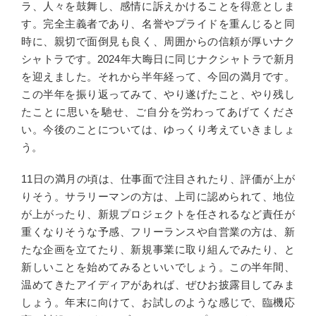
ラ、人々を鼓舞し、感情に訴えかけることを得意としま
す。完全主義者であり、名誉やプライドを重んじると同
時に、親切で面倒見も良く、周囲からの信頼が厚いナク
シャトラです。2024年大晦日に同じナクシャトラで新月
を迎えました。それから半年経って、今回の満月です。
この半年を振り返ってみて、やり遂げたこと、やり残し
たことに思いを馳せ、ご自分を労わってあげてくださ
い。今後のことについては、ゆっくり考えていきましょ
う。
11日の満月の頃は、仕事面で注目されたり、評価が上が
りそう。サラリーマンの方は、上司に認められて、地位
が上がったり、新規プロジェクトを任されるなど責任が
重くなりそうな予感、フリーランスや自営業の方は、新
たな企画を立てたり、新規事業に取り組んでみたり、と
新しいことを始めてみるといいでしょう。この半年間、
温めてきたアイディアがあれば、ぜひお披露目してみま
しょう。年末に向けて、お試しのような感じで、臨機応