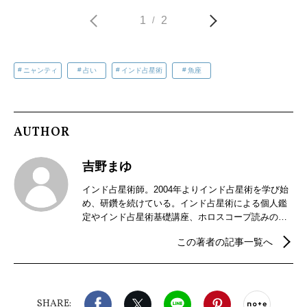
1
2
/
ニャンティ
占い
インド占星術
魚座
AUTHOR
吉野まゆ
インド占星術師。2004年よりインド占星術を学び始
め、研鑽を続けている。インド占星術による個人鑑
定やインド占星術基礎講座、ホロスコープ読みの講
座などを開催。2018年からはインドの暦パンチャン
この著者の記事一覧へ
ガ手帳の制作販売を行っている。
Facebook
X（旧twitter）
LINE
Pinterest
noteで
SHARE: