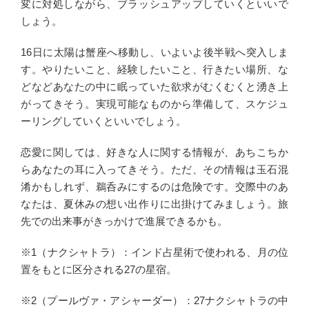
変に対処しながら、ブラッシュアップしていくといいで
しょう。
16日に太陽は蟹座へ移動し、いよいよ後半戦へ突入しま
す。やりたいこと、経験したいこと、行きたい場所、な
どなどあなたの中に眠っていた欲求がむくむくと湧き上
がってきそう。実現可能なものから準備して、スケジュ
ーリングしていくといいでしょう。
恋愛に関しては、好きな人に関する情報が、あちこちか
らあなたの耳に入ってきそう。ただ、その情報は玉石混
淆かもしれず、鵜呑みにするのは危険です。交際中のあ
なたは、夏休みの想い出作りに出掛けてみましょう。旅
先での出来事がきっかけで進展できるかも。
※1（ナクシャトラ）：インド占星術で使われる、月の位
置をもとに区分される27の星宿。
※2（プールヴァ・アシャーダー）：27ナクシャトラの中