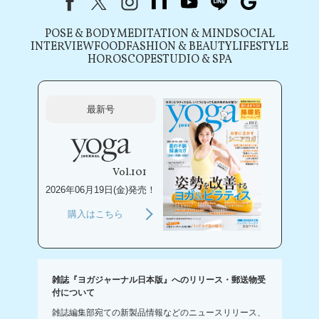
POSE & BODY
MEDITATION & MIND
SOCIAL
INTERVIEW
FOOD
FASHION & BEAUTY
LIFESTYLE
HOROSCOPE
STUDIO & SPA
最新号
Vol.101
2026年06月19日(金)発売！
購入はこちら
雑誌『ヨガジャーナル日本版』へのリリース・郵送物受
付について
雑誌編集部宛ての新製品情報などのニュースリリース、