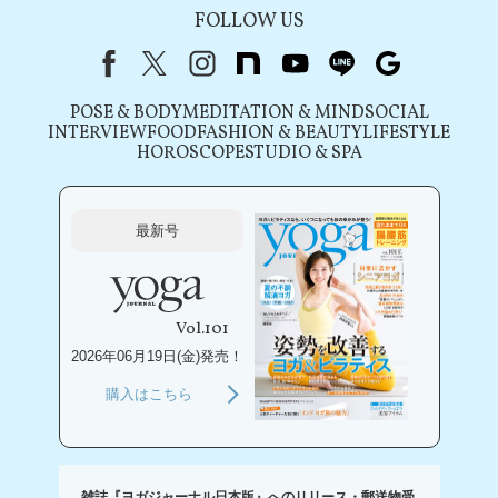
FOLLOW US
Facebook
X（旧Twitter）
instagram
note
youtube
line
Google
POSE & BODY
MEDITATION & MIND
SOCIAL
INTERVIEW
FOOD
FASHION & BEAUTY
LIFESTYLE
HOROSCOPE
STUDIO & SPA
最新号
Vol.101
2026年06月19日(金)発売！
購入はこちら
雑誌『ヨガジャーナル日本版』へのリリース・郵送物受