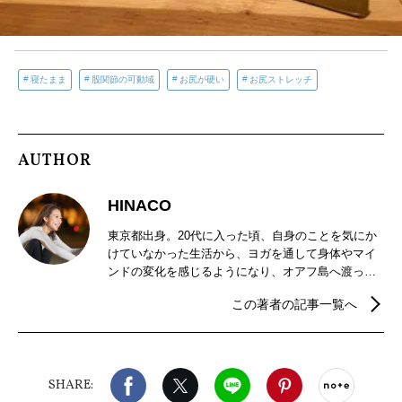
寝たまま
股関節の可動域
お尻が硬い
お尻ストレッチ
AUTHOR
HINACO
東京都出身。20代に入った頃、自身のことを気にか
けていなかった生活から、ヨガを通して身体やマイ
ンドの変化を感じるようになり、オアフ島へ渡って
ヨガの学びを深める。毎朝マインドフルネス瞑想や
この著者の記事一覧へ
ヨガを実践し、日々探究。“今“ある自分を最大限体験
するようなヨガ、マインドフルネスを伝えている。
（2021年ヨガフェスタ講師／マイプロテインヨガ講
師／TODAYヨガスタジオにてレッスン開催中）
Facebook
X（旧twitter）
LINE
Pinterest
noteで
SHARE: