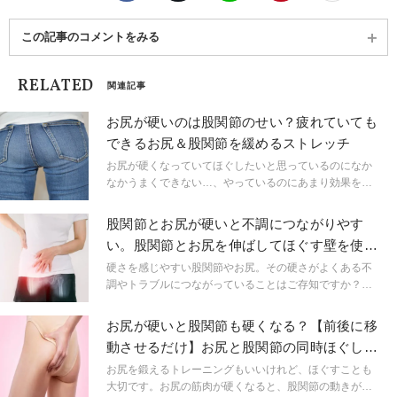
この記事のコメントをみる
RELATED
関連記事
お尻が硬いのは股関節のせい？疲れていても
できるお尻＆股関節を緩めるストレッチ
お尻が硬くなっていてほぐしたいと思っているのになか
なかうまくできない…、やっているのにあまり効果を感
じない…という方も多いのではないでしょうか。実はお
尻の硬さの原因は、お尻だけケアしても良くならないケ
股関節とお尻が硬いと不調につながりやす
ースがあります。そこで今回はお尻が硬くなるデメリッ
い。股関節とお尻を伸ばしてほぐす壁を使っ
トとその解消方法をご紹介します。
た4の字ストレッチ
硬さを感じやすい股関節やお尻。その硬さがよくある不
調やトラブルにつながっていることはご存知ですか？仰
向けの楽な姿勢でできるストレッチで硬さをチェックし
ながら、柔軟性を少しずつつけて、不調の少ない体づく
お尻が硬いと股関節も硬くなる？【前後に移
りにつなげていきましょう。
動させるだけ】お尻と股関節の同時ほぐしス
トレッチ
お尻を鍛えるトレーニングもいいけれど、ほぐすことも
大切です。お尻の筋肉が硬くなると、股関節の動きが制