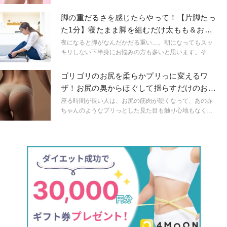
限され、運動時だけでなく、日常のちょっとした動きに
違和感を覚えることも…。今回のターゲットはお尻。硬
脚の重だるさを感じたらやって！【片脚たっ
くなったお尻をほぐして、股関節の柔軟性を高める簡単
た1分】寝たまま脚を組むだけ太もも＆お尻
なストレッチを紹介します！自分のペースで強度を調節
ストレッチ
できるので、気持ちのよいところを目安にしてやってみ
夜になると脚がなんだかだる重い…。朝になってもスッ
ましょう。
キリしない下半身にお悩みの方も多いと思います。そこ
で今回は忙しい方でも取り入れやすい一日1分でできる太
もも＆お尻ストレッチをご紹介します。
ゴリゴリのお尻を柔らかプリっに変えるワ
ザ！お尻の奥からほぐして揺らすだけのお尻
ストレッチ
座る時間が長い人は、お尻の筋肉が硬くなって、あの赤
ちゃんのようなプリっとした見た目も触り心地もなくな
ってきているはず！お尻の奥の方からほぐしてプリっと
柔らかいお尻を取り戻しましょう。