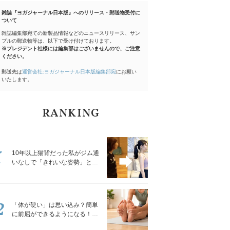
雑誌『ヨガジャーナル日本版』へのリリース・郵送物受付に
ついて
雑誌編集部宛ての新製品情報などのニュースリリース、サン
プルの郵送物等は、以下で受け付けております。
※プレジデント社様には編集部はございませんので、ご注意
ください。
郵送先は
運営会社:ヨガジャーナル日本版編集部宛
にお願い
いたします。
RANKING
1
10年以上猫背だった私がジム通
いなしで「きれいな姿勢」と褒
められるようになった秘密の習
慣
2
「体が硬い」は思い込み？簡単
に前屈ができるようになる！腿
裏を少しずつゆるめる「前屈ス