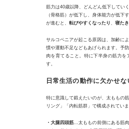
筋力は40歳以降、どんどん低下してい
（骨格筋）が低下し、身体能力が低下
が進むと、
転びやすくなったり
、
寝たき
サルコペニアが起こる原因は、加齢に
慣や運動不足などもあげられます。予
肉を育てること。特に下半身の筋力を
す。
日常生活の動作に欠かせな
特に意識して鍛えたいのが、太ももの
リング」「内転筋群」で構成されていま
・大腿四頭筋
…太ももの前側にある筋