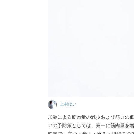
上村ゆい
加齢による筋肉量の減少および筋力の
アの予防策としては、第一に筋肉量を
筋肉で、立つ・歩く・座る・階段をの