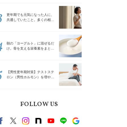
トレッチ」
3
更年期でも元気になった人に、
共通していたこと。多くの相談
を受けてきた私が言える、たっ
たひとつのこと
4
朝の「ヨーグルト」に混ぜるだ
け。骨を支える栄養素をまとめ
て補える食材3選｜管理栄養士が
解説
5
【男性更年期対策】テストステ
ロン（男性ホルモン）を増やす
「５つの食品」
FOLLOW US
Facebook
X（旧twitter）
instagram
note
Youtube
line
Google