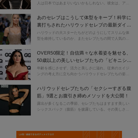
るんだよ」という新たな視点を紹介します。
人は日本ではあまりいないかもしれない。彼女は、アメ
リカ国内を中心にInstagramのフォロワーが520万人を超
える、世界で最も有名なセレブ御用達パーソナルトレー
あのセレブはこうして体型をキープ！科学に
ナーのひとりである。
裏打ちされたハリウッドセレブの最新ダイエ
ット・トレンド
ハリウッドの大スターたちがどのようにしてスリムな体
型を維持しているのか、またセレブたちの間で人気のダ
イエットの最新トレンドをチェックしてみよう。
OVER50限定！自信満々な水着姿を魅せる、
50歳以上の美しいセレブたちの「ビキニショ
ット」9選
年齢を感じさせず、活力と美しさに溢れ、従来のエイジ
ングの考え方に立ち向かうハリウッドセレブたちの姿は
とても魅力的！見事なビキニ姿を披露し、人生の最高の
時期はいつでも手に入れることができることを体現し、
ハリウッドセレブたちの「セクシーすぎる腹
勇気とインスピレーションを与えてくれる。
筋」9選とお腹引き締めメソッドを大公開！
露出が多くなるこの季節、セレブたちはますます美しい
シックスパック（腹筋）を披露している。その美しさの
秘訣はやはり腹筋トレーニングだ。腹部の筋肉が引き締
まり、スリムなウエストラインを手に入れることができ
る。また、腹筋は見た目の美しさだけでなく、健康上の
メリットももたらしてくれる。腹筋を鍛えることで、脊