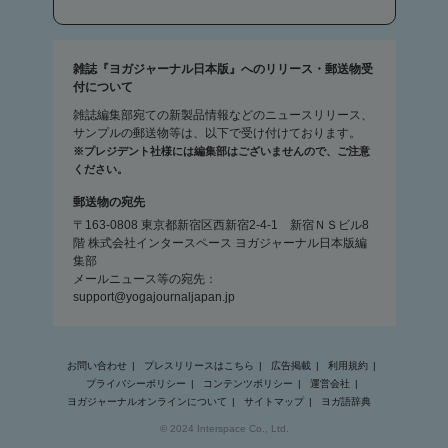
雑誌『ヨガジャーナル日本版』へのリリース・郵送物受
付について
雑誌編集部宛ての新製品情報などのニュースリリース、
サンプルの郵送物等は、以下で受け付けております。
※プレジデント社様には編集部はございませんので、ご注意
ください。
郵送物の宛先
〒163-0808 東京都新宿区西新宿2-4-1 新宿ＮＳビル8
階 株式会社インタースペース ヨガジャーナル日本版編
集部
メールニュース等の宛先：
support@yogajournaljapan.jp
お問い合わせ
プレスリリースはこちら
広告掲載
利用規約
プライバシーポリシー
コンテンツポリシー
運営会社
ヨガジャーナルオンラインについて
サイトマップ
ヨガ語辞典
© 2024 Interspace Co., Ltd.