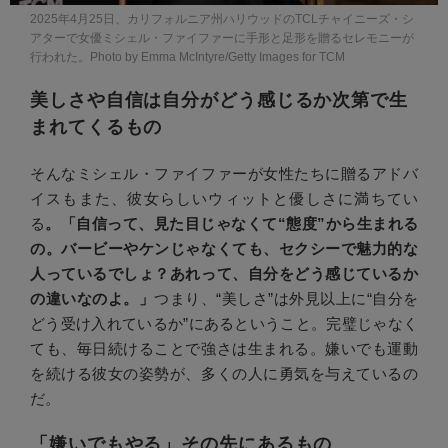
2025年4月25日、カリフォルニア州ハリウッドのTCLチャイニーズ・シ
アターで女優ミシェル・ファイファーに手形と足形を贈るセレモニーが
行われた。Photo by Emma McIntyre/Getty Images for TCM
美しさや自信は自分がどう感じるか次第で生
まれてくるもの
そんなミシェル・ファイファーが女性たちに贈るアドバ
イスもまた、彼女らしいウィットと優しさに満ちてい
る
。「自信って、見た目じゃなくて“態度”から生まれる
の。バービーやケンじゃなくても、セクシーで魅力的な
人っているでしょ？あれって、自分をどう感じているか
の違いなのよ。」
つまり、“美しさ”は外見以上に“自分を
どう受け入れているか”にあるということ。完璧じゃなく
ても、毎日続けることで強さは生まれる。嫌いでも運動
を続ける彼女の姿勢が、多くの人に勇気を与えているの
だ。
「嫌いでもやる」その先にあるもの