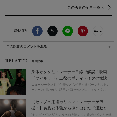
スタイルや海外セレブリティに関する記事を執筆す
この著者の記事一覧へ
るなど、フリーランスとして活動。趣味はヨガとイ
ンテリア。
Facebook
X（旧twitter）
LINE
Pinterest
noteで
SHARE:
この記事のコメントをみる
RELATED
関連記事
身体オタクなトレーナー目線で解説！映画
『ウィキッド』主役のボディメイクの秘訣
ニュージーランドで俳優なども指導するパーソナルトレ
ーナーのmikikoが、話題の海外セレブのフィットネス事
情を『身体オタクなトレーナー目線』で解説。 自身も芸
能人の身体を目指してダイエットに失敗していた過去が
【セレブ御用達カリスマトレーナーが伝
あるため、「あの芸能人みたいになりたい」と気軽にダ
授！】実践と体験から導き出した「運動と食
イエットを始める人に向けて、「身体のプロは舞台裏で
事内容」の鉄則とは？
一般人とは比べ物にならない程の時間と労力を費やして
“セナダ・グレカ”という名前を聞いても誰だかピンと来る