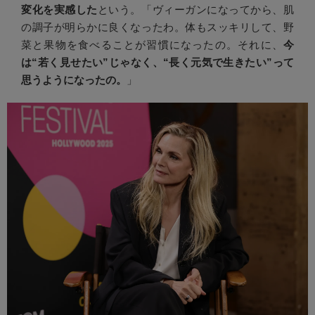
変化を実感した
という。「ヴィーガンになってから、肌
の調子が明らかに良くなったわ。体もスッキリして、野
菜と果物を食べることが習慣になったの。それに、
今
は“若く見せたい”じゃなく、“長く元気で生きたい”って
思うようになったの。
」