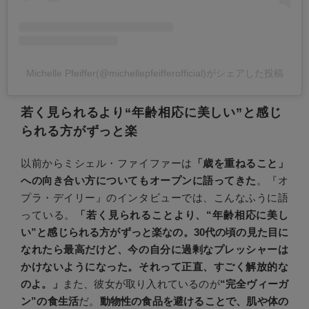
Michelle Pfeiffer(@michellepfeifferofficial)がシェアした投稿
若く見られるより“年齢相応に美しい”と感じ
られる方がずっと楽
以前からミシェル・ファイファーは
「歳を重ねること」
への向き合い方についてもオープンに語ってきた
。『オ
プラ・デイリー』のインタビューでは、こんなふうに語
っている。
「若く見られることより、“年齢相応に美し
い”と感じられる方がずっと楽なの。30代の頃の見た目に
なれたら最高だけど、今の自分に過剰なプレッシャーは
かけないようになった。それって正直、すごく解放的な
のよ。」
また、彼女が取り入れているのが
“完全ヴィーガ
ン”の食生活
だ。
動物性の食品を避けることで、肌や体の