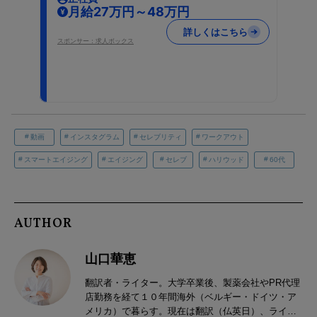
月給27万円～48万円
詳しくはこちら
スポンサー：求人ボックス
動画
インスタグラム
セレブリティ
ワークアウト
スマートエイジング
エイジング
セレブ
ハリウッド
60代
AUTHOR
山口華恵
翻訳者・ライター。大学卒業後、製薬会社やPR代理
店勤務を経て１０年間海外（ベルギー・ドイツ・ア
メリカ）で暮らす。現在は翻訳（仏英日）、ライフ