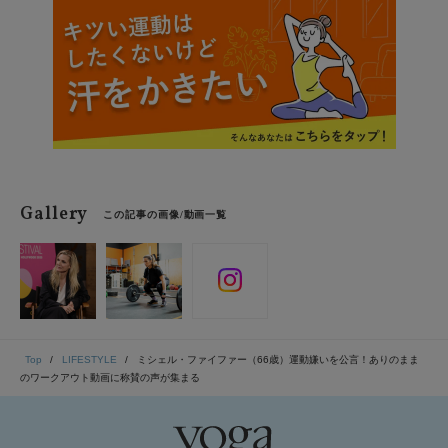
椎の安定性が高まり、背中や腰への負担が軽減される。
これにより、姿勢が改善され、腰痛のリスクも低くな
る。さらに体幹が強化されると、身体全体のバランスが
良くなり、スポーツや身体活動において優れたパフォー
マンスを発揮できる。夏のアクティビティやビーチスポ
ーツにも積極的に参加できるようになること間違いな
し。
Gallery
この記事の画像/動画一覧
Top
LIFESTYLE
ミシェル・ファイファー（66歳）運動嫌いを公言！ありのまま
のワークアウト動画に称賛の声が集まる