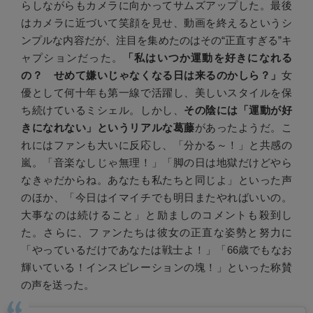
らしながらもカメラに向かってサムズアップした。最後
はカメラに近づいて笑顔を見せ、動画を終えるというシ
ンプルな内容だが、注目を集めたのはその“正直すぎる”キ
ャプションだった。
「私はいつか運動を好きになれる
の？ せめて嫌いじゃなくなる日は来るのかしら？」
女
優として何十年も第一線で活躍し、美しいスタイルを保
ち続けているミシェル。しかし、
その陰には「運動が好
きになれない」というリアルな葛藤
があったようだ。こ
れにはファンも大いに反応し、「分かる～！」と共感の
嵐。「音楽なしじゃ無理！」「脚の日は地獄だけどやら
なきゃだからね。あなたも私たちと同じよ」といった声
のほか、「今日はイマイチでも明日またやればいいの。
大事なのは続けること」と励ましのコメントも殺到し
た。さらに、ファンたちは彼女の正直な姿勢と努力に
「やっているだけであなたは戦士よ！」「66歳でもなお
輝いている！インスピレーションの塊！」といった称賛
の声を送った。