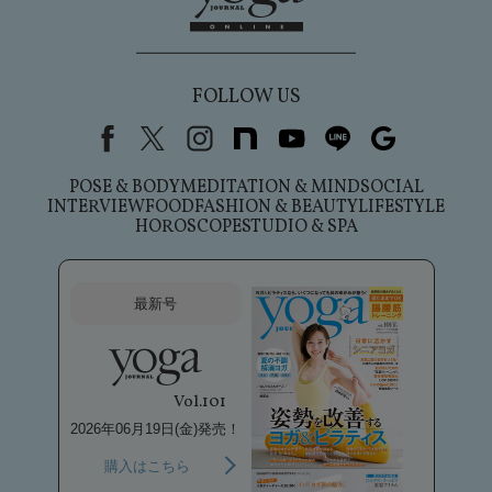
FOLLOW US
Facebook
X（旧Twitter）
instagram
note
youtube
line
Google
POSE & BODY
MEDITATION & MIND
SOCIAL
INTERVIEW
FOOD
FASHION & BEAUTY
LIFESTYLE
HOROSCOPE
STUDIO & SPA
最新号
Vol.101
2026年06月19日(金)発売！
購入はこちら