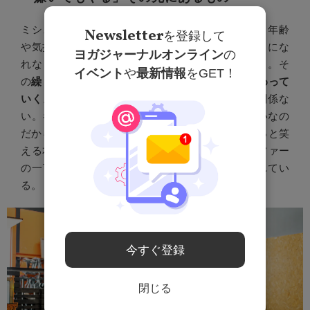
ミシェル・ファイファーの姿勢が示しているのは、年齢
Newsletter
を登録して
や気持ちに関係なく、
「やることの価値」
だ。好きにな
ヨガジャーナルオンライン
の
れなくても、やりたくなくても、
それでも動く
こと。そ
イベント
や
最新情報
をGET！
の
繰り返しが、人生の“しなやかさ”や“強さ”に変わって
いく
。毎日の運動が好きになれない？そんなの関係な
い。キャットウーマンを演じたミシェルですら嫌いなの
だから。66歳でも変わらぬ輝きの裏にある、“ちょっと笑
える本音”と“しなやかな強さ”。ミシェル・ファイファー
の一言が、今日も誰かの背中をそっと押してくれてい
る。
今すぐ登録
閉じる