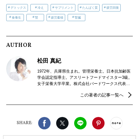
デトックス
冷え
サプリメント
たんぱく質
疲労回復
食養生
腎
疲労蓄積
腎臓
AUTHOR
松田 真紀
1972年、兵庫県生まれ。管理栄養士。日本抗加齢医
学会認定指導士。アスリートフードマイスター3級。
女子栄養大学卒業。株式会社バードワークス代表取
締役。1994年、明治乳業株式会社入社。その後、電
この著者の記事一覧へ
通など広告代理店勤務を経て、2014年、スポーツと
健康に特化した「食プロデュース」を行なう株式会
社バードワークス設立。自ら18才から15年以上20kg
の体重増減、摂食障害に。苦しいダイエット生活の
Facebook
X（旧twitter）
LINE
Pinterest
noteで
末辿り着いた、外食、コンビニ、レンチン、OK！ラ
SHARE:
クして食事を楽しむダイエットを提案する管理栄養
士として300以上の施設団体など多方面で活躍中。著