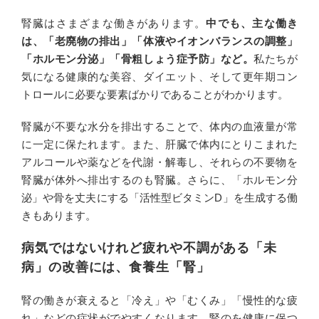
腎臓はさまざまな働きがあります。
中でも、主な働き
は、「老廃物の排出」「体液やイオンバランスの調整」
「ホルモン分泌」「骨粗しょう症予防」など。
私たちが
気になる健康的な美容、ダイエット、そして更年期コン
トロールに必要な要素ばかりであることがわかります。
腎臓が不要な水分を排出することで、体内の血液量が常
に一定に保たれます。また、肝臓で体内にとりこまれた
アルコールや薬などを代謝・解毒し、それらの不要物を
腎臓が体外へ排出するのも腎臓。さらに、「ホルモン分
泌」や骨を丈夫にする「活性型ビタミンD」を生成する働
きもあります。
病気ではないけれど疲れや不調がある「未
病」の改善には、食養生「腎」
腎の働きが衰えると「冷え」や「むくみ」「慢性的な疲
れ」などの症状がでやすくなります。腎のを健康に保つ