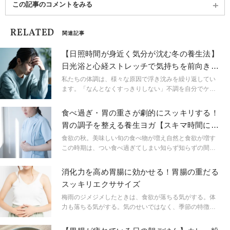
書『居酒屋ダイエット』（三笠書房）。趣味はトラ
この記事のコメントをみる
イアスロン、100kmウルトラマラソン、フルマラソ
ン、全米ヨガアライアンス200習得中。
RELATED
関連記事
【日照時間が身近く気分が沈む冬の養生法】
日光浴と心経ストレッチで気持ちを前向きに
する「五臓ヨガ」
私たちの体調は、様々な原因で浮き沈みを繰り返してい
ます。「なんとなくすっきりしない」不調を自分でケア
できると、毎日をもっと快適に過ごせるかもしれませ
ん。簡単なセルフケアとしておすすめしたいのが「五臓
食べ過ぎ・胃の重さが劇的にスッキリする！
ヨガ」。東洋医学の知恵を取り入れた不調の緩和につな
胃の調子を整える養生ヨガ【スキマ時間にで
がるポーズを、五臓ヨガ考案者の藤本聡先生がレクチャ
きる】
ーします。
食欲の秋。美味しい旬の食べ物が増え自然と食欲が増す
この時期は、つい食べ過ぎてしまい知らず知らずの間に
胃に負担をかけてしまうことも。今回はこの時期負担が
かかりやすい胃を養生し、食べ過ぎなどで重くなりやす
消化力を高め胃腸に効かせる！胃腸の重だる
い胃の調子をスッキリ整える、座ったままできる養生ヨ
スッキリエクササイズ
ガをご紹介します。
梅雨のジメジメしたときは、食欲が落ちる気がする。体
力も落ちる気がする。気のせいではなく、季節の特徴も
あります。季節の特徴を知りながら必要な養生法を取り
入れていきましょう。