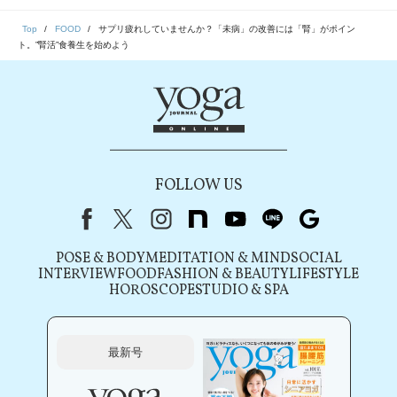
Top
FOOD
サプリ疲れしていませんか？「未病」の改善には「腎」がポイン
ト。”腎活”食養生を始めよう
FOLLOW US
Facebook
X（旧Twitter）
instagram
note
youtube
line
Google
POSE & BODY
MEDITATION & MIND
SOCIAL
INTERVIEW
FOOD
FASHION & BEAUTY
LIFESTYLE
HOROSCOPE
STUDIO & SPA
最新号