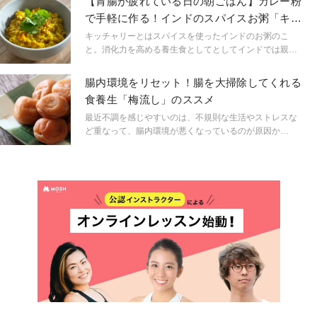
【胃腸が疲れている日の朝ごはん】カレー粉
で手軽に作る！インドのスパイスお粥「キッ
チャリー」
キッチャリーとはスパイスを使ったインドのお粥のこ
と。消化力を高める養生食としてとしてインドでは親し
まれています。通常多くのスパイスを使うキッチャリー
ですが、今回はカレー粉を使った手軽なレシピをご紹介
腸内環境をリセット！腸を大掃除してくれる
します。
食養生「梅流し」のススメ
最近不調を感じやすいのは、不規則な生活やストレスな
ど重なって、腸内環境が悪くなっているのが原因か
も…！？こんな方に、身近な食材「梅干し」をつかった
「梅流し」の食養生をご紹介します。腸内環境をリセッ
トして、健やかなカラダづくりを目指していきましょ
う。