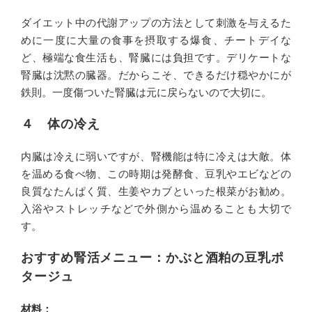
ダイエット中の代謝アップの方法として刺激を与えるた
めに一度に大量の食事を摂取する爆食、チートデイな
ど、極端な食生活も、腎臓には負担です。デリケートな
腎臓は沈黙の臓器。だからこそ、できるだけ穏やかにが
鉄則。一度傷ついた腎臓は元に戻らないので大切に。
４ 体の冷え
内臓は冷えに弱いですが、腎機能は特に冷えは大敵。体
を温める食べ物、この時期は発酵食、豆乳やエビなどの
良質なたんぱく質、生姜やカブといった根菜がお勧め。
入浴やストレッチなどで外側から温めることも大切で
す。
おすすめ腎活メニュー：かぶと酒粕の豆乳ポ
タージュ
材料：