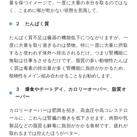
量を保つイメージで。一度に大量の水分を取るのではな
く、こまめに喉が乾かない状態を意識して。
２ たんぱく質
たんぱく質不足は臓器の機能低下につながりますが、一
度に大量を取り過ぎるのは禁物。特に一度に大量に摂取
すると使われず体外へ排出されるだけ。つまり腎機能に
無駄は仕事をさせるだけです。脂質の多い動物性たんぱ
く質は毒素の排出量が多く腎機能に負担がかかるため、
植物性をメイン組み合わせることをお勧めします。
３ 爆食やチートデイ、カロリーオーバー、脂質オ
ーバー
カロリーオーバーは肥満を招き、高血圧や高コレステロ
ールに。これらは腎臓の働きを低下させます。肉類や乳
製品などの脂質も解毒に負担がかかる食材です。疲れが
取れるまでは控えたほうがベター。