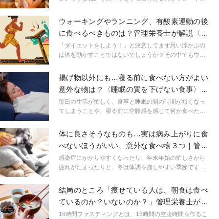
グやジョギングなどの有酸素運動ではないでしょうか？
ですが、運動したのにそのあと何も考えずに好きなもの
ウォーキングやランニング、有酸素運動の後
を食べてしまうと、せっかくの運動が逆効果になってし
に食べるべきものは？管理栄養士が解説〈ダ
まう可能性があります。そこで今回は、有酸素運動のあ
イエット×食事〉
とに食べない方がよいものをご紹介します。
「ダイエットをしよう！」と決意してまず思い浮かぶの
は体を動かすことではないでしょうか？その中でもウォ
ーキングやランニングなどの有酸素運動は手軽に行える
スポーツとしてチャレンジしやすいですよね。ですが、
揚げ物以外にも…寝る前に食べない方がよい
体を動かすことと同じくらいその後に食べる食事はとて
意外な物は？〈睡眠の質を下げない食事〉管
も重要です。 そこで今回は、有酸素運動後に食べるべき
理栄養士が解説
ものや食事のポイントについて解説します。
毎日の生活が忙しく、食事と睡眠の間の時間が短くなっ
てしまうことや、寝る前に空腹感を感じて何か食べたい
と思った経験がある方もいるのではないでしょうか。本
記事では、寝る前に控えた方がよい食べ物について解説
体に良さそうなものも…実は病み上がりに食
します。睡眠によいとされる成分についてもあわせて紹
べないほうがいい、意外な食べ物３つ｜管理
介するため、睡眠の質についてお考えの方は参考にして
栄養士が解説
みてください。
感染症にかかりやすくなったり、年末年始の忙しさから
疲れがたまったりと、冬は体調を崩しやすい季節です。
病み上がりには胃腸にやさしいものを食べて、体の回復
を促しましょう。この記事では、病気から回復したばか
結局のところ「痩せている人は、朝食は食べ
りのときに避けたい食べ物を、管理栄養士が紹介しま
ているのか？いないのか？」管理栄養士が語
す。「食べると元気になりそう」と思われがちなものも
る真実
あるので、病み上がりの食事の参考にしてくださいね。
16時間ファスティングとは、16時間の空腹時間を作るこ