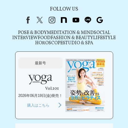
FOLLOW US
Facebook
X（旧Twitter）
instagram
note
youtube
line
Google
POSE & BODY
MEDITATION & MIND
SOCIAL
INTERVIEW
FOOD
FASHION & BEAUTY
LIFESTYLE
HOROSCOPE
STUDIO & SPA
最新号
Vol.101
2026年06月19日(金)発売！
購入はこちら