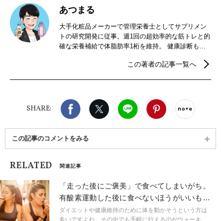
あつまる
大手化粧品メーカーで管理栄養士としてサプリメン
トの研究開発に従事。週1回の超効率的な筋トレと的
確な栄養補給で体脂肪率1桁を維持。 健康診断も生
涯A判定継続中。スキンケアにも精通しており、レビ
この著者の記事一覧へ
ューしてきた化粧品は300品以上。内外美容を実践
し、見た目年齢マイナス10歳以上を実現。自身の幅
広い経験と研究者目線での鋭いリサーチで、エビデ
ンスの高い文章を執筆している。
Facebook
X（旧twitter）
LINE
Pinterest
noteで
SHARE:
この記事のコメントをみる
RELATED
関連記事
「走った後にご褒美」で食べてしまいがち。
有酸素運動した後に食べないほうがいいもの
は？栄養士が解説
ダイエットや健康維持のために体を動かそうという方は
多いですよね。その中でも手軽に行えるのがウォーキン