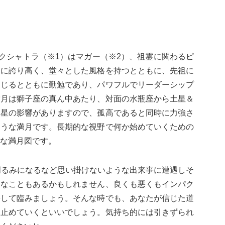
ナクシャトラ（※1）はマガー（※2）、祖霊に関わるピ
うに誇り高く、堂々とした風格を持つとともに、先祖に
んじるとともに勤勉であり、パワフルでリーダーシップ
満月は獅子座の真ん中あたり、対面の水瓶座から土星＆
木星の影響がありますので、孤高であると同時に力強さ
そうな満月です。長期的な視野で何か始めていくための
な満月図です。
明るみになるなど思い掛けないような出来事に遭遇しそ
うなこともあるかもしれません、良くも悪くもインパク
悟して臨みましょう。そんな時でも、あなたが信じた道
け止めていくといいでしょう。気持ち的には引きずられ