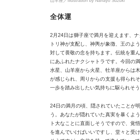
山羊座／Illustration by Nanayo Suzuki
全体運
2月24日は獅子座で満月を迎えます、
トリ神が支配し、神輿が象徴、王のよ
対して畏敬の念を持ちます。伝統を重
にあふれたナクシャトラです。今回の
水星、山羊座から火星、牡羊座からは
が感じられ、周りからの支援も得られ
一歩を踏み出したい気持ちに駆られそう
24日の満月の頃、隠されていたことが
う。あなたが隠れていた真実を暴くよ
ト大なことに直面しそうですので、覚
を進んでいけばいいですし、堂々と受