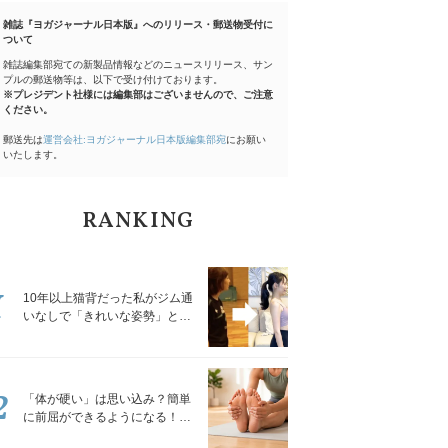
雑誌『ヨガジャーナル日本版』へのリリース・郵送物受付に
ついて
雑誌編集部宛ての新製品情報などのニュースリリース、サン
プルの郵送物等は、以下で受け付けております。
※プレジデント社様には編集部はございませんので、ご注意
ください。
郵送先は
運営会社:ヨガジャーナル日本版編集部宛
にお願い
いたします。
RANKING
1
10年以上猫背だった私がジム通
いなしで「きれいな姿勢」と褒
められるようになった秘密の習
慣
2
「体が硬い」は思い込み？簡単
に前屈ができるようになる！腿
裏を少しずつゆるめる「前屈ス