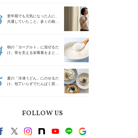
トレッチ」
3
更年期でも元気になった人に、
共通していたこと。多くの相談
を受けてきた私が言える、たっ
たひとつのこと
4
朝の「ヨーグルト」に混ぜるだ
け。骨を支える栄養素をまとめ
て補える食材3選｜管理栄養士が
解説
5
夏の「冷凍うどん」にのせるだ
け。包丁いらずでたんぱく質を
補える組み合わせ3選｜管理栄養
士が解説
FOLLOW US
Facebook
X（旧twitter）
instagram
note
Youtube
line
Google