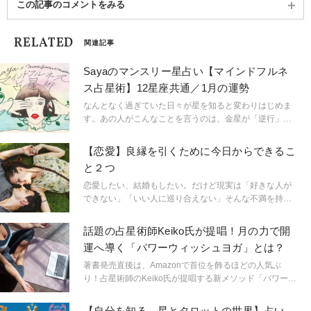
この記事のコメントをみる
RELATED
関連記事
Sayaのマンスリー星占い【マインドフルネ
ス占星術】12星座共通／1月の運勢
なんとなく過ぎていた日々が星を知ると変わりはじめま
す。あの人がこんなことを言うのは、金星が「逆行」し
ているから。連絡ミスが多発するのは水星「逆行」のせ
い。こんなにも気持ちが盛り上がるのは満月だからと言
【恋愛】良縁を引くために今日からできるこ
うように。星という眼鏡をもつことで、小さなささやき
と２つ
や予兆にも気づき始め、「今、ここ」に集中できるよう
に。マインドフルに生きられるようになるのです。
恋愛したい、結婚もしたい。だけど現実は「好きな人が
「今、ここ」を生きるためのマインドフルネスな占星術
できない」「いい人に巡り合えない」そんな不満を持っ
です。
ている人、多いのでは？ 出会いがないなら、まずは人
と出会える場に行くことが大事ですが、ではその「出会
話題の占星術師Keiko氏が提唱！月の力で開
いの場」で良いご縁を引けるようになるには？日々心掛
運へ導く「パワーウィッシュヨガ」とは？
けたいポイントを考えてみました。
著書発売直後は、Amazonで首位を飾るほどの人気ぶ
り！占星術師のKeiko氏が提唱する新メソッド「パワーウ
ィッシュヨガ」をご紹介します。秋の夜長は開運ヨガで
幸せを引き寄せてみませんか？
【自分を知る、星とタロットの世界】占い