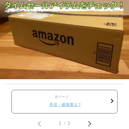
次ページ
美容・健康運は？
1
2
/