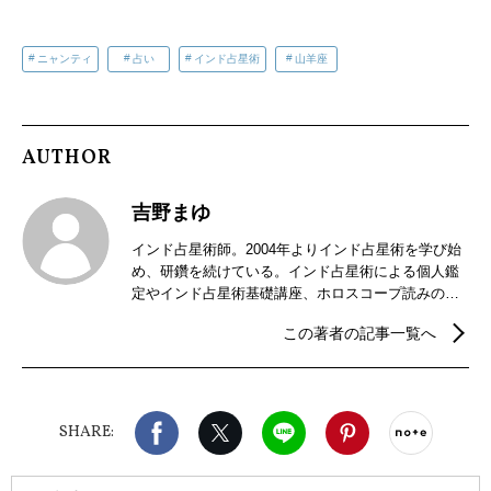
ニャンティ
占い
インド占星術
山羊座
AUTHOR
吉野まゆ
インド占星術師。2004年よりインド占星術を学び始
め、研鑽を続けている。インド占星術による個人鑑
定やインド占星術基礎講座、ホロスコープ読みの講
座などを開催。2018年からはインドの暦パンチャン
この著者の記事一覧へ
ガ手帳の制作販売を行っている。
Facebook
X（旧twitter）
LINE
Pinterest
noteで
SHARE: