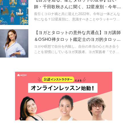
師・千田歌秋さんに聞く、12星座別・今年を
快適に過ごすコツ
長引くコロナ禍と共に迎えた2022年。今年は一体どんな
年になる？12星座別に、意識すべきことやラッキーワー
ドを教えていただきました。
【ヨガとタロットの意外な共通点】ヨガ講師
＆OSHO禅タロット鑑定士のヨガ的タロット
活用術とは？
ヨガや瞑想で自分を内観し、自分の本当の心と向き合う
ことを習慣にしているヨガ実践者。ヨガ実践者「でさ
え」いや、「というより」「だからこそ」という言い方
の方がしっくりくるかもしれないですが、ヨガ実践者こ
そ自分の直感が本当にそれでいいのか？それがエゴでは
ないのか？手放すべき感情ではないのか？と迷いが生じ
てしまうことは少なくありません。そんな迷えるヨギ
ー・ヨギーニに向けて、自分の心と向き合うこと、そし
て自分を知ってくことを、ヨガと占いという２つのツー
ルを活用して伝えているIKUMIさんにお話を伺いまし
た。