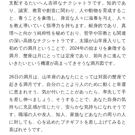
支配するたいへん吉祥なナクシャトラです。知的であ
り、誠実、教育や創造に関わり、人や動物を育成するこ
と、養うことを象徴し、身近な人々に滋養を与え、人々
を教え導いていく指導力を持ちます。献身的であり、真
理へと向かう純粋性を秘めており、哲学や宗教とも関連
の深い高徳なナクシャトラです。太陽が山羊座入りして
初めての満月ということで、2024年の始まりを象徴する
満月、蟹座は月にとっては定座であり、前向きに進んで
いきたいという機運が高まってきそうな満月図です。
26日の満月は、山羊座のあなたにとっては対面の蟹座で
起きる満月です。自分のことより人のために動くと幸運
に恵まれそう。気が付いたことがあったら、率先して手
を差し伸べましょう。そうすることで、あなた自身の気
持ちに充足感が生じたり、安らかな気持ちになれそうで
す。職場の人や友人、知人、家族などあなたの周りの人
に対しても、心を込めたプチギフトを差し上げてみると
喜ばれそうです。