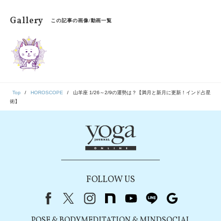
Gallery
この記事の画像/動画一覧
Top
HOROSCOPE
山羊座 1/26～2/9の運勢は？【満月と新月に更新！インド占星
術】
FOLLOW US
Facebook
X（旧Twitter）
instagram
note
youtube
line
Google
POSE & BODY
MEDITATION & MIND
SOCIAL