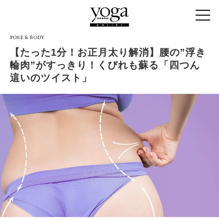
POSE & BODY
【たった1分！お正月太り解消】腰の”浮き
輪肉”がすっきり！くびれも蘇る「四つん
這いのツイスト」