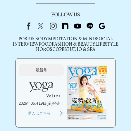
FOLLOW US
Facebook
X（旧Twitter）
instagram
note
youtube
line
Google
POSE & BODY
MEDITATION & MIND
SOCIAL
INTERVIEW
FOOD
FASHION & BEAUTY
LIFESTYLE
HOROSCOPE
STUDIO & SPA
最新号
Vol.101
2026年06月19日(金)発売！
購入はこちら