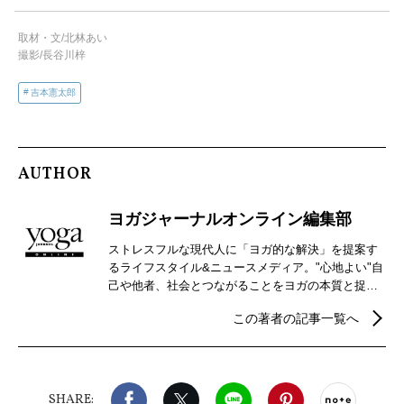
取材・文/北林あい
撮影/長谷川梓
吉本憲太郎
AUTHOR
ヨガジャーナルオンライン編集部
ストレスフルな現代人に「ヨガ的な解決」を提案す
るライフスタイル&ニュースメディア。"心地よい"自
己や他者、社会とつながることをヨガの本質と捉
え、自分らしさを見つけるための心身メンテナンス
この著者の記事一覧へ
などウェルビーイングを実現するための情報を発
信。
Facebook
X（旧twitter）
LINE
Pinterest
noteで
SHARE: