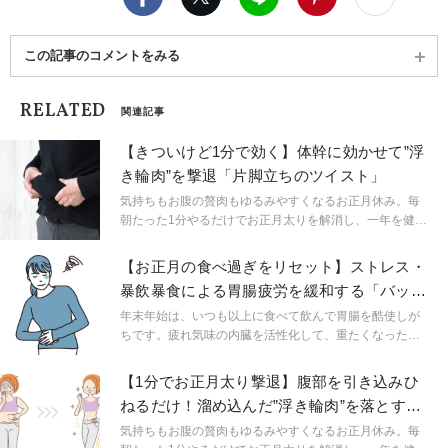
この記事のコメントをみる
RELATED
関連記事
【きついけど1分で効く】体幹に効かせて”浮
き輪肉”を撃退「片脚立ちのツイスト」
気持ちもお腹の贅肉もゆるみやすくなるお正月休み。毎
朝たった1分やるだけでお正月太りを解消し、一年を健や
かに美しく過ごせるワークをヨガ講師の吉本憲太郎先生
がレクチャーします。ワークで体幹の筋肉を使う習慣を
【お正月の食べ過ぎをリセット】ストレス・
つけると、無理な食事制限をしなくてもすっきりとした
暴飲暴食による胃腸疲労を緩和する「バッタ
お腹まわりを目指せます。
のポーズ」
年末年始は、いつも以上に食べて飲んで胃腸を酷使しが
ちです。疲れ気味の内臓を活性化して、重たくなった体
をリセットする簡単ワークを、ヨガ講師の吉本憲太郎先
生がレクチャーします。余分なものをデトックスして軽
【1分でお正月太り撃退】腹部を引き込みひ
やかに新年をスタートしましょう。
ねるだけ！溜め込んだ”浮き輪肉”を落とす
「椅子のポーズ」
気持ちもお腹の贅肉もゆるみやすくなるお正月休み。毎