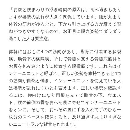
「お腹と腰まわりの浮き輪肉の原因は、食べ過ぎもあり
ますが姿勢の乱れが大きく関係しています。腰が丸まり
体幹の筋肉がゆるむと、下から引き上げる力が衰えて贅
肉がつきやすくなるので、お正月に脱力姿勢でダラダラ
過ごした人は要注意。
体幹にはおもに4つの筋肉があり、背骨に付着する多裂
筋、肋骨下の横隔膜、そして骨盤を支える骨盤底筋群と
お腹を包み込むように位置する腹横筋です。これらはイ
ンナーユニットと呼ばれ、正しい姿勢を維持できると4つ
の筋肉が自然と働き、インナーユニットを使えている人
は姿勢が乱れにくいとも言えます。正しい姿勢を確認す
るには、仰向けになり両膝を立てて肋骨の下、ウエス
ト、腰の前側の骨をおへそ側に寄せてインナーユニット
をオンに。そして、おへその裏に手を入れて手のひら一
枚分のスペースを確保すると、反り過ぎず丸まりすぎな
いニュートラルな背骨を作れます。