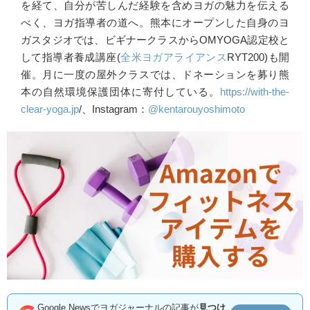
を経て、自分が苦しんだ経験を含めヨガの魅力を伝える
べく、ヨガ指導者の道へ。熊本にオープンした自身のヨ
ガスタジオでは、ビギナークラスからOMYOGA認定校と
して指導者養成講座(
全米ヨガアライアンス
RYT200)も開
催。月に一度の屋外クラスでは、ドネーションを募り熊
本の自然環境保護団体に寄付している。
https://with-the-
clear-yoga.jp
/、Instagram：
@kentarouyoshimoto
Google Newsでヨガジャーナルの記事が
見つけ