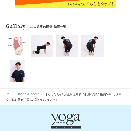
Gallery
この記事の画像/動画一覧
Top
POSE & BODY
【たった1分！お正月太り解消】腰の”浮き輪肉”がすっきり！
くびれも蘇る「四つん這いのツイスト」