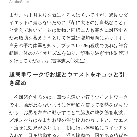
AdobeStock
また、お正月太りを気にする人は多いですが、過度なダ
イエットに走らないために『冬に太るのは自然なこと』
と覚えておいて。冬は動物と同様に人も寒さに対応する
ため脂肪を蓄えようとして体重は増加傾向にあります。
自分の平均体重を知り、プラス1～2kg程度であれば許容
範囲。体のバイオリズムを知り、頑張り過ぎず体調管理
を行ってください」(吉本憲太郎先生)
超簡単ワークでお腹とウエストをキュッと引
き締め
「今回紹介するのは、四つん這いで行うツイストワーク
です。腰が反らないように体幹筋を使って姿勢を保ちな
がら、お尻を左右に動かすことで脇腹の腹斜筋を刺激。
ズボンからはみ出たお腹の浮き輪肉のカットと、ウエス
ト痩せに効果があります。朝に行い体幹筋にスイッチを
入れて一日を始動すると、浮き輪肉の一因である猫背を