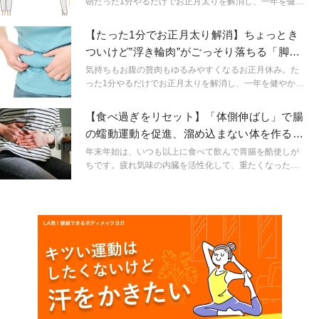
朝たった1分やるだけでお正月太りを解消し、一年を健や
かに美しく過ごせるワークをヨガ講師の吉本憲太郎先生
がレクチャーします。ワークで体幹の筋肉を使う習慣を
【たった1分でお正月太り解消】ちょっとき
つけると、無理な食事制限をしなくてもすっきりとした
ついけど”浮き輪肉”がごっそり落ちる「脚上
お腹まわりを目指せます。
げの体幹トレ」
気持ちもお腹の贅肉もゆるみやすくなるお正月休み。た
った1分やるだけでお正月太りを解消し、一年を健やかに
美しく過ごせるワークをヨガ講師の吉本憲太郎先生がレ
クチャーします。ワークで体幹の筋肉を使う習慣をつけ
【食べ過ぎをリセット】「体側伸ばし」で腸
ると、無理な食事制限をしなくてもすっきりとしたお腹
の蠕動運動を促進、溜め込まない体を作る
まわりを目指せます。
「座位の側屈」
年末年始は、いつも以上に食べて飲んで胃腸を酷使しが
ちです。疲れ気味の内臓を活性化して、重たくなった体
をリセットする簡単ワークを、ヨガ講師の吉本憲太郎先
生がレクチャーします。余分なものをデトックスして軽
やかに新年をスタートしましょう。