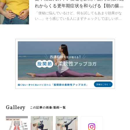
ろん、ちょっとした家事や歯磨きをしながらでもできま
れからくる更年期症状を和らげる【朝の腸活
すよ！
ストレッチ】
「便秘に悩んでいるけど、何を試してもあまり効果がな
い…」そう感じている人にまずチェックしてほしいポイ
ントがあります。それはお腹の表面の温度と触り心地。
腸の動きを理解した上で、便秘解消につながる腸活ヨガ
試してみましょう！
Gallery
この記事の画像/動画一覧