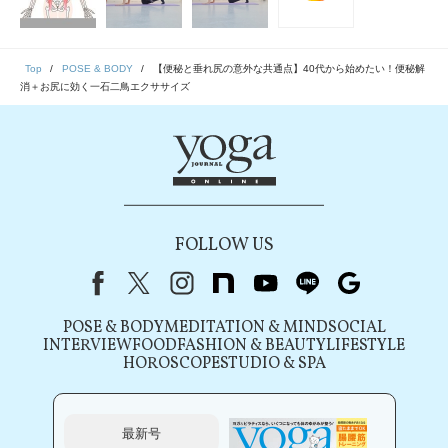
Top
POSE & BODY
【便秘と垂れ尻の意外な共通点】40代から始めたい！便秘解
消＋お尻に効く一石二鳥エクササイズ
FOLLOW US
Facebook
X（旧Twitter）
instagram
note
youtube
line
Google
POSE & BODY
MEDITATION & MIND
SOCIAL
INTERVIEW
FOOD
FASHION & BEAUTY
LIFESTYLE
HOROSCOPE
STUDIO & SPA
最新号