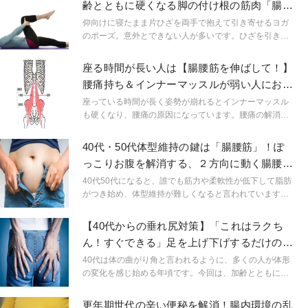
齢とともに硬くなる脚の付け根の筋肉「腸腰
筋」ほぐしエクサ
仰向けに寝たまま片ひざを両手で抱えて引き寄せるヨガ
のポーズ。意外とできない人が多いです。ひざを引き寄
せるために必要な筋肉「腸腰筋」は、普段意識して使う
ことがないため、年齢とともに衰えやすくなります。体
座る時間が長い人は【腸腰筋を伸ばして！】
幹をしっかり支えたり、腰痛予防にもなる「腸腰筋」を
腰痛持ち＆インナーマッスルが弱い人におす
ほぐすエクササイズをご紹介します。
すめのポーズ
座っている時間が長く姿勢が崩れるとインナーマッスル
も硬くなり、腰痛の原因になっています。腰痛の解消や
予防には背中のハリや腰まわりのだるさといった表面部
分だけではなく、身体の深い部分にも意識を向けること
40代・50代体型維持の鍵は「腸腰筋」！ぽ
大切です。ヨガの「三日月のポーズ」でインナーマッス
っこりお腹を解消する、２方向に動く腸腰筋
ルの一つ、腸腰筋にアプローチしてみましょう。
ストレッチ
40代50代になると、誰でも筋力や柔軟性が低下して脂肪
がつき始め、体型維持が難しくなると言われています。
いつの間にかお腹に脂肪がたまる、いわゆるぽっこりお
腹が気になる人もいるのではないでしょうか？今回は、
【40代からの垂れ尻対策】「これはラクち
ぽっこりお腹解消をはじめ、体型維持のために重要な働
ん！すぐできる」足を上げ下げするだけの簡
きをする腸腰筋のストレッチをご紹介します。
単ながらエクサ
40代は体の曲がり角と言われるように、多くの人が体形
の変化を感じ始める年頃です。今回は、加齢とともに垂
れ始めたお尻が気になる人必見！どこでもできる簡単な
「ながらエクササイズ」の紹介です。仕事の合間はもち
更年期世代の辛い便秘を解消！腸内環境の乱