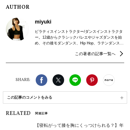
AUTHOR
miyuki
ピラティスインストラクター/ダンスインストラクタ
ー。12歳からクラシックバレエやジャズダンスを始
め、その後モダンダンス、Hip Hop、ラテンダンス等
を学ぶ。 ダンス旅行で訪れたNYでピラティスに出会
この著者の記事一覧へ
い、帰国後ピラティスインストラクターのライセン
スを取得。指導歴は18年。FTP認定マットピラティ
スインストラクター/ダイエット指導士/からだスキャ
ンセルフマッサージ/ZUMBA Basic1/RYT200（ヨ
Facebook
X（旧twitter）
LINE
Pinterest
noteで
ガ）など資格を多数所持。元モデル・レースクィー
SHARE:
ンとして活動した経験もあり。
この記事のコメントをみる
RELATED
関連記事
【寝転がって膝を胸にくっつけられる？】年