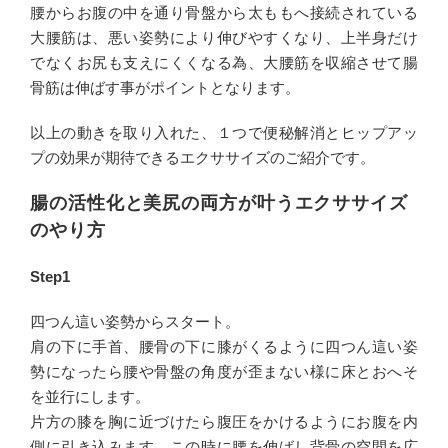
腰からお腹の中を通り骨盤から太ももへ接続されている
大腰筋は、悪い姿勢により伸びやすくなり、上半身だけ
でなくお尻も支えにくくなる為、大腰筋を収縮させて腸
骨筋は伸ばす事がポイントとなります。
以上の動きを取り入れた、１つで便秘解消とヒップアッ
プの効果が期待できるエクササイズのご紹介です。
腸の活性化と美尻の両方が叶うエクササイズ
のやり方
Step1
四つん這い姿勢からスタート。
肩の下に手首、腰骨の下に膝がくるように四つん這い姿
勢になったら腰や骨盤の角度が歪まない様に床とおへそ
を並行にします。
片方の膝を胸に近づけたら腹圧をかけるようにお腹を内
側に引き込みます。この時に腰を伸ばし背骨の空間を広