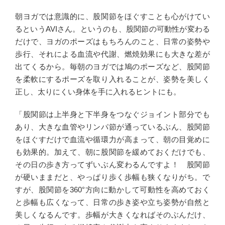
朝ヨガでは意識的に、股関節をほぐすことも心がけてい
るというAVIさん。というのも、股関節の可動性が変わる
だけで、ヨガのポーズはもちろんのこと、日常の姿勢や
歩行、それによる血流や代謝、燃焼効果にも大きな差が
出てくるから。毎朝のヨガでは鳩のポーズなど、股関節
を柔軟にするポーズを取り入れることが、姿勢を美しく
正し、太りにくい身体を手に入れるヒントにも。
「股関節は上半身と下半身をつなぐジョイント部分でも
あり、大きな血管やリンパ節が通っているぶん、股関節
をほぐすだけで血流や循環力が高まって、朝の目覚めに
も効果的。加えて、朝に股関節を緩めておくだけでも、
その日の歩き方ってずいぶん変わるんですよ！ 股関節
が硬いままだと、やっぱり歩く歩幅も狭くなりがち。で
すが、股関節を360°方向に動かして可動性を高めておく
と歩幅も広くなって、日常の歩き姿や立ち姿勢が自然と
美しくなるんです。歩幅が大きくなればそのぶんだけ、