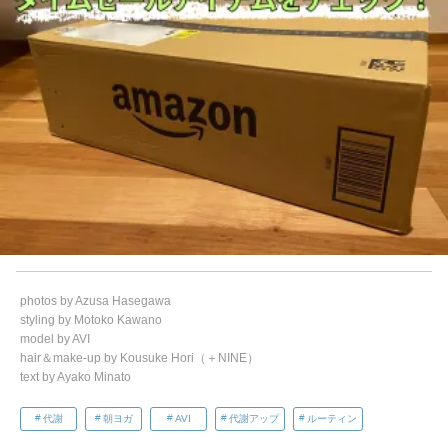
photos by Azusa Hasegawa
styling by Motoko Kawano
model by AVI
hair＆make-up by Kousuke Hori（＋NINE）
text by Ayako Minato
代謝
朝ヨガ
AVI
代謝アップ
ルーティン