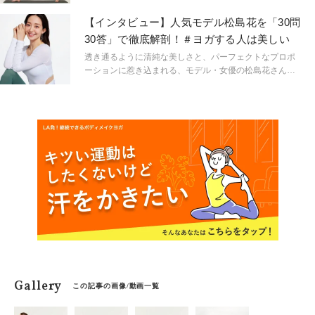
ストレーター、さらには「パーソナルビューティースタ
や気分がまるで変わり、過ごし方もずっとアクティブ
イリスト」として新たな活動もスタート。ますます「私
に。モデルとして、ヨギとして、ヘルシーなボディ＆マ
【インタビュー】人気モデル松島花を「30問
らしさ」を輝かせるAVIさんに、セルフケアと幸せのヒン
インドが光るAVIさんのモーニングルーティンを参考に、
30答」で徹底解剖！＃ヨガする人は美しい
トを教えてもらいました。
毎日をもっと前向きに心地よく楽しんでみませんか？
透き通るように清純な美しさと、パーフェクトなプロポ
ーションに惹き込まれる、モデル・女優の松島花さん。
幼少期から長年培ったバレエの経験と、今の自分と丁寧
に向き合うトレーニングの習慣と、心身をリセットでき
る毎朝のヨガと……そんな日々の賜物を物語るように、
本誌vol.80でも華麗なヨガポーズで表紙を飾ってくれま
した。「いつでも今がいちばん」と語る美しさの秘密や
日々のエッセンスなど、オンラインでは松島花さんの魅
力を30問30答で徹底解剖します！
Gallery
この記事の画像/動画一覧