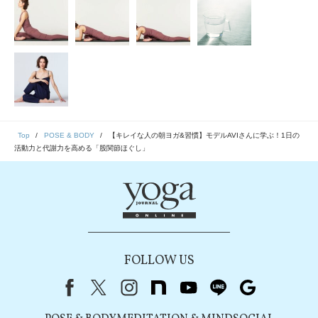
Top
POSE & BODY
【キレイな人の朝ヨガ&習慣】モデルAVIさんに学ぶ！1日の
活動力と代謝力を高める「股関節ほぐし」
FOLLOW US
Facebook
X（旧Twitter）
instagram
note
youtube
line
Google