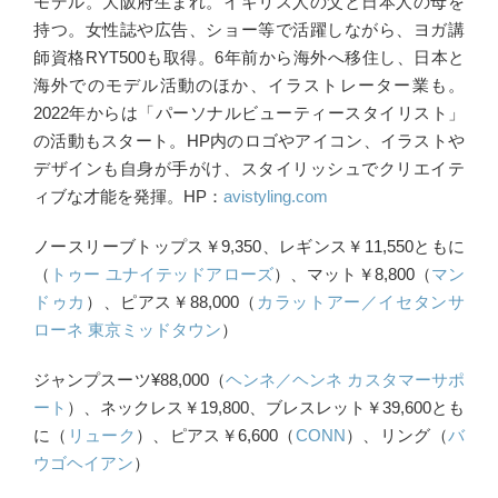
モデル。大阪府生まれ。イギリス人の父と日本人の母を
持つ。女性誌や広告、ショー等で活躍しながら、ヨガ講
師資格RYT500も取得。6年前から海外へ移住し、日本と
海外でのモデル活動のほか、イラストレーター業も。
2022年からは「パーソナルビューティースタイリスト」
の活動もスタート。HP内のロゴやアイコン、イラストや
デザインも自身が手がけ、スタイリッシュでクリエイテ
ィブな才能を発揮。HP：
avistyling.com
ノースリーブトップス￥9,350、レギンス￥11,550ともに
（
トゥー ユナイテッドアローズ
）、マット￥8,800（
マン
ドゥカ
）、ピアス￥88,000（
カラットアー／イセタンサ
ローネ 東京ミッドタウン
）
ジャンプスーツ¥88,000（
ヘンネ／ヘンネ カスタマーサポ
ート
）、ネックレス￥19,800、ブレスレット￥39,600とも
に（
リューク
）、ピアス￥6,600（
CONN
）、リング（
バ
ウゴヘイアン
）