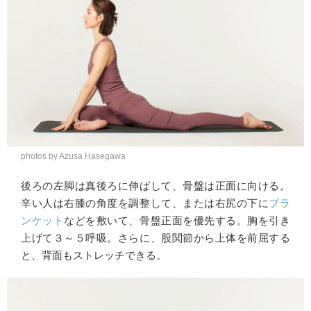
photos by Azusa Hasegawa
後ろの左脚は真後ろに伸ばして、骨盤は正面に向ける。
辛い人は右膝の角度を調整して、または右尻の下に
ブラ
ンケット
などを敷いて、骨盤正面を優先する。胸を引き
上げて３～５呼吸。さらに、股関節から上体を前屈する
と、背面もストレッチできる。