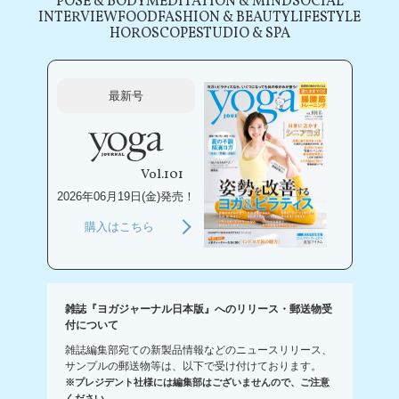
POSE & BODY
MEDITATION & MIND
SOCIAL
INTERVIEW
FOOD
FASHION & BEAUTY
LIFESTYLE
HOROSCOPE
STUDIO & SPA
最新号
Vol.101
2026年06月19日(金)発売！
購入はこちら
雑誌『ヨガジャーナル日本版』へのリリース・郵送物受
付について
雑誌編集部宛ての新製品情報などのニュースリリース、
サンプルの郵送物等は、以下で受け付けております。
※プレジデント社様には編集部はございませんので、ご注意
ください。