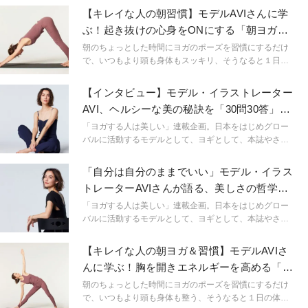
【キレイな人の朝習慣】モデルAVIさんに学
ぶ！起き抜けの心身をONにする「朝ヨガ＆
ルーティン」
朝のちょっとした時間にヨガのポーズを習慣にするだけ
で、いつもより頭も身体もスッキリ、そうなると１日の
体調や気分がまるで変わり、過ごし方もずっとアクティ
ブに。モデルとして、ヨギとして、ヘルシーなボディ＆
【インタビュー】モデル・イラストレーター
マインドが光るAVIさんのモーニングルーティンを参考
AVI、ヘルシーな美の秘訣を「30問30答」で
に、毎日をもっと前向きに心地よく楽しんでみません
徹底解剖！
か？
「ヨガする人は美しい」連載企画。日本をはじめグロー
バルに活動するモデルとして、ヨギとして、本誌やさま
ざまな媒体で誌面を華やかに飾るAVIさん。エキゾチック
でクールビューティ、抜群のプロポーションにうっとり
「自分は自分のままでいい」モデル・イラス
しながら、陽だまりのようにピースフルな空気感を纏う
トレーターAVIさんが語る、美しさの哲学と
彼女は、そこに居るだけで周りをそっと癒してくれま
は？
す。６年前からは海外を転々とするライフスタイルへ、
「ヨガする人は美しい」連載企画。日本をはじめグロー
そして一児の母となり、モデルとしてはもちろん、イラ
バルに活動するモデルとして、ヨギとして、本誌やさま
ストレーター、さらには「パーソナルビューティースタ
ざまな媒体で誌面を華やかに飾るAVIさん。エキゾチック
イリスト」として新たな活動もスタート。ますます「私
でクールビューティ、抜群のプロポーションにうっとり
【キレイな人の朝ヨガ＆習慣】モデルAVIさ
らしさ」を輝かせるAVIさんの魅力を、30問30答で紐解
しながら、陽だまりのようにピースフルな空気感を纏う
んに学ぶ！胸を開きエネルギーを高める「三
きます！
彼女は、そこに居るだけで周りをそっと癒してくれま
角のポーズ」
す。６年前からは海外を転々とするライフスタイルへ、
朝のちょっとした時間にヨガのポーズを習慣にするだけ
そして一児の母となり、モデルとしてはもちろん、イラ
で、いつもより頭も身体も整う、そうなると１日の体調