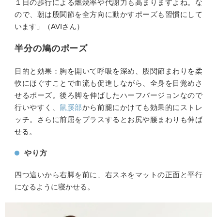
１日の歩行による燃焼率や代謝力も高まりますよね。な
ので、朝は股関節を全方向に動かすポーズも習慣にして
います」（AVIさん）
半分の鳩のポーズ
目的と効果：胸を開いて呼吸を深め、股関節まわりを柔
軟にほぐすことで血流も促進しながら、全身を目覚めさ
せるポーズ。後ろ脚を伸ばしたハーフバージョンなので
行いやすく、
鼠蹊部
から前腿にかけても効果的にストレ
ッチ。さらに前屈をプラスするとお尻や腰まわりも伸ば
せる。
やり方
四つ這いから右脚を前に、右スネをマットの正面と平行
になるように寝かせる。