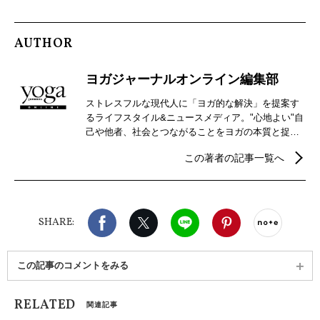
AUTHOR
ヨガジャーナルオンライン編集部
ストレスフルな現代人に「ヨガ的な解決」を提案す
るライフスタイル&ニュースメディア。"心地よい"自
己や他者、社会とつながることをヨガの本質と捉
え、自分らしさを見つけるための心身メンテナンス
この著者の記事一覧へ
などウェルビーイングを実現するための情報を発
信。
Facebook
X（旧twitter）
LINE
Pinterest
noteで
SHARE:
この記事のコメントをみる
RELATED
関連記事