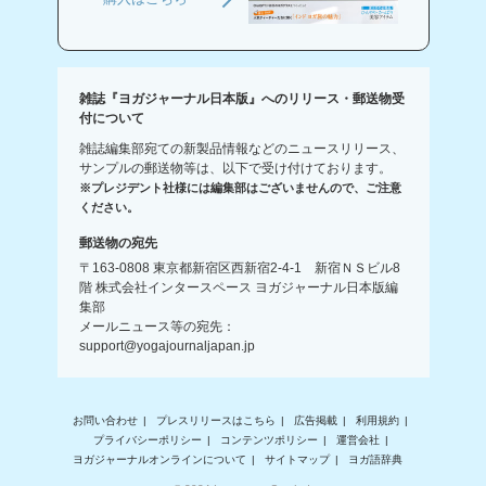
雑誌『ヨガジャーナル日本版』へのリリース・郵送物受
付について
雑誌編集部宛ての新製品情報などのニュースリリース、
サンプルの郵送物等は、以下で受け付けております。
※プレジデント社様には編集部はございませんので、ご注意
ください。
郵送物の宛先
〒163-0808 東京都新宿区西新宿2-4-1 新宿ＮＳビル8
階 株式会社インタースペース ヨガジャーナル日本版編
集部
メールニュース等の宛先：
support@yogajournaljapan.jp
お問い合わせ
プレスリリースはこちら
広告掲載
利用規約
プライバシーポリシー
コンテンツポリシー
運営会社
ヨガジャーナルオンラインについて
サイトマップ
ヨガ語辞典