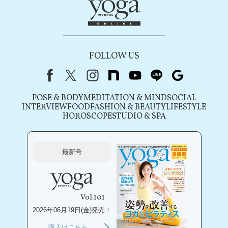
FOLLOW US
Facebook
X（旧Twitter）
instagram
note
youtube
line
Google
POSE & BODY
MEDITATION & MIND
SOCIAL
INTERVIEW
FOOD
FASHION & BEAUTY
LIFESTYLE
HOROSCOPE
STUDIO & SPA
最新号
Vol.101
2026年06月19日(金)発売！
購入はこちら