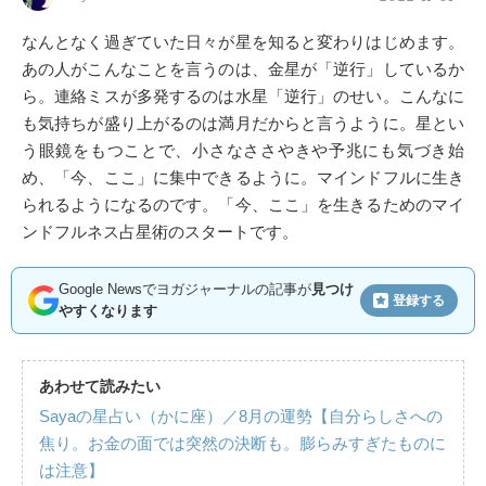
なんとなく過ぎていた日々が星を知ると変わりはじめます。
あの人がこんなことを言うのは、金星が「逆行」しているか
ら。連絡ミスが多発するのは水星「逆行」のせい。こんなに
も気持ちが盛り上がるのは満月だからと言うように。星とい
う眼鏡をもつことで、小さなささやきや予兆にも気づき始
め、「今、ここ」に集中できるように。マインドフルに生き
られるようになるのです。「今、ここ」を生きるためのマイ
ンドフルネス占星術のスタートです。
Google Newsでヨガジャーナルの記事が
見つけ
登録する
やすくなります
あわせて読みたい
Sayaの星占い（かに座）／8月の運勢【自分らしさへの
焦り。お金の面では突然の決断も。膨らみすぎたものに
は注意】