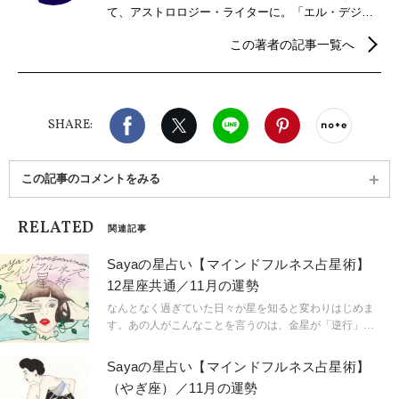
て、アストロロジー・ライターに。「エル・デジタ
ル」、「LEEweb」の星占いも好評。現在は、京都で
この著者の記事一覧へ
夫と二人で暮らし、星を読み、畑を耕す傍ら、茶道
のお稽古と着物遊びにいそしむ日々。新刊、『占星
術ブックガイド〜星の道の歩き方、アストロロジャ
ーとの対話集〜』（5500円/説話社）が好評発売中。
Facebook
X（旧twitter）
LINE
Pinterest
noteで
SHARE:
この記事のコメントをみる
RELATED
関連記事
Sayaの星占い【マインドフルネス占星術】
12星座共通／11月の運勢
なんとなく過ぎていた日々が星を知ると変わりはじめま
す。あの人がこんなことを言うのは、金星が「逆行」し
ているから。連絡ミスが多発するのは水星「逆行」のせ
い。こんなにも気持ちが盛り上がるのは満月だからと言
Sayaの星占い【マインドフルネス占星術】
うように。星という眼鏡をもつことで、小さなささやき
（やぎ座）／11月の運勢
や予兆にも気づき始め、「今、ここ」に集中できるよう