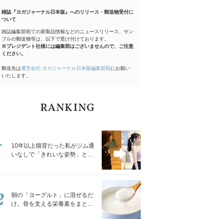
雑誌『ヨガジャーナル日本版』へのリリース・郵送物受付に
ついて
雑誌編集部宛ての新製品情報などのニュースリリース、サン
プルの郵送物等は、以下で受け付けております。
※プレジデント社様には編集部はございませんので、ご注意
ください。
郵送先は
運営会社:ヨガジャーナル日本版編集部宛
にお願い
いたします。
RANKING
1
10年以上猫背だった私がジム通
いなしで「きれいな姿勢」と褒
められるようになった秘密の習
慣
2
朝の「ヨーグルト」に混ぜるだ
け。骨を支える栄養素をまとめ
て補える食材3選｜管理栄養士が