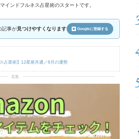
マインドフルネス占星術のスタートです。
ルの記事が
見つけやすくなります
Googleに
登録する
ス占星術】12星座共通／8月の運勢
広告