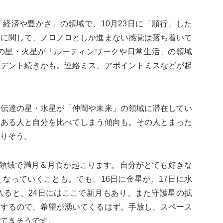
経済や豊かさ」の領域で、10月23日に「順行」した
とに関して、ノロノロとしか進まない感覚は落ち着いて
いの星・火星が「ルーティンワークや日常生活」の領域
シデント続きかも。連絡ミス、アポイントミスなどが起
と伝達の星・水星が「仲間や未来」の領域に滞在してい
にある人と自分を比べてしまう傾向も。その人とまった
りそう。
の領域で満月＆月食が起こります。自分がとても好きな
なっていくことも。でも、16日に金星が、17日に水
入ると、24日にはここで新月もあり、また守護星の拡
」するので、希望が湧いてくるはず。手放し、スペース
てきそうです。