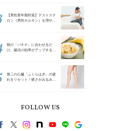
解説
3
【男性更年期対策】テストステ
ロン（男性ホルモン）を増やす
「５つの食品」
4
朝の「バナナ」に合わせるだ
け。腸活の効率がアップする食
べ方3選｜食の専門家が解説
5
第二の心臓「ふくらはぎ」の疲
れをリセット！硬さがみるみる
ほぐれる「壁を使ってできる簡
単ストレッチ」
FOLLOW US
Facebook
X（旧twitter）
instagram
note
Youtube
line
Google