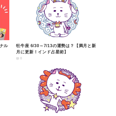
ナル
牡牛座 6/30～7/13の運勢は？【満月と新
月に更新！インド占星術】
0