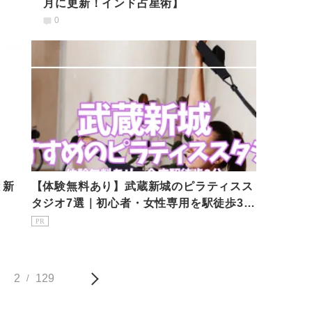
月に更新！インド占星術】
0
と新
【体験無料あり】武蔵新城のピラティスス
タジオ7選｜初心者・女性専用を駅徒歩3分
で比較
PR
2
129
/