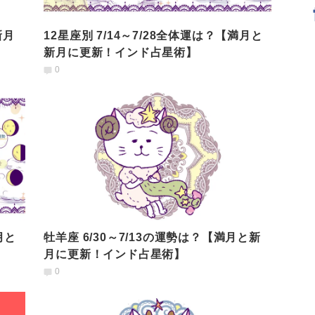
新月
12星座別 7/14～7/28全体運は？【満月と
新月に更新！インド占星術】
0
月と
牡羊座 6/30～7/13の運勢は？【満月と新
月に更新！インド占星術】
0