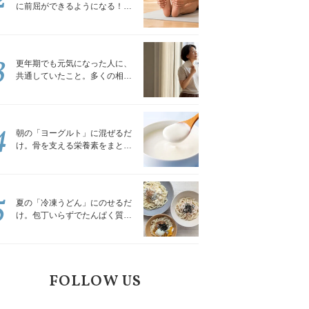
に前屈ができるようになる！腿
裏を少しずつゆるめる「前屈ス
トレッチ」
3
更年期でも元気になった人に、
共通していたこと。多くの相談
を受けてきた私が言える、たっ
たひとつのこと
4
朝の「ヨーグルト」に混ぜるだ
け。骨を支える栄養素をまとめ
て補える食材3選｜管理栄養士が
解説
5
夏の「冷凍うどん」にのせるだ
け。包丁いらずでたんぱく質を
補える組み合わせ3選｜管理栄養
士が解説
FOLLOW US