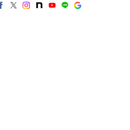
Facebook
X（旧twitter）
instagram
note
Youtube
line
Google