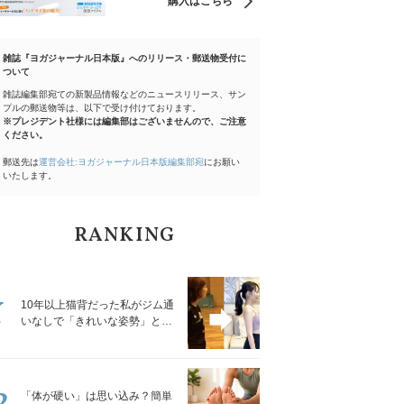
購入はこちら
雑誌『ヨガジャーナル日本版』へのリリース・郵送物受付に
ついて
雑誌編集部宛ての新製品情報などのニュースリリース、サン
プルの郵送物等は、以下で受け付けております。
※プレジデント社様には編集部はございませんので、ご注意
ください。
郵送先は
運営会社:ヨガジャーナル日本版編集部宛
にお願い
いたします。
RANKING
1
10年以上猫背だった私がジム通
いなしで「きれいな姿勢」と褒
められるようになった秘密の習
慣
2
「体が硬い」は思い込み？簡単