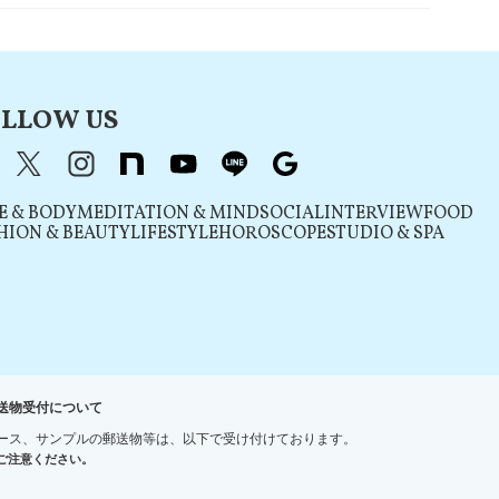
LLOW US
acebook
X（旧Twitter）
instagram
note
youtube
line
Google
E & BODY
MEDITATION & MIND
SOCIAL
INTERVIEW
FOOD
HION & BEAUTY
LIFESTYLE
HOROSCOPE
STUDIO & SPA
送物受付について
ース、サンプルの郵送物等は、以下で受け付けております。
ご注意ください。