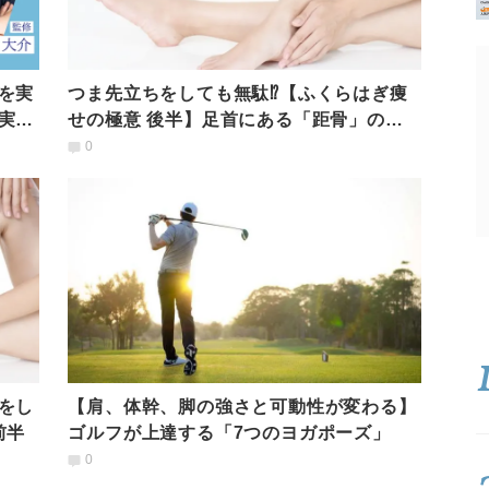
を実
つま先立ちをしても無駄⁉【ふくらはぎ痩
実証
せの極意 後半】足首にある「距骨」のね
じれを修正するエクサ
0
をし
【肩、体幹、脚の強さと可動性が変わる】
前半
ゴルフが上達する「7つのヨガポーズ」
0