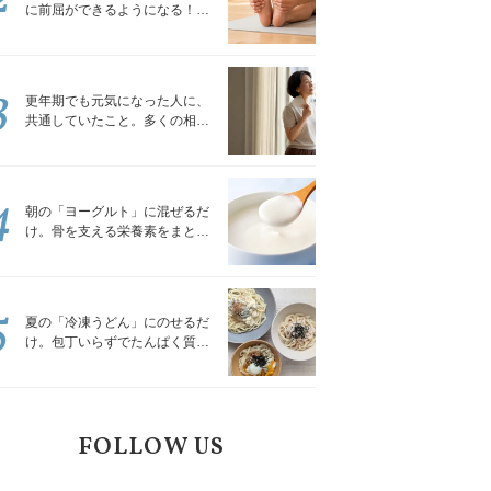
に前屈ができるようになる！腿
裏を少しずつゆるめる「前屈ス
トレッチ」
3
更年期でも元気になった人に、
共通していたこと。多くの相談
を受けてきた私が言える、たっ
たひとつのこと
4
朝の「ヨーグルト」に混ぜるだ
け。骨を支える栄養素をまとめ
て補える食材3選｜管理栄養士が
解説
5
夏の「冷凍うどん」にのせるだ
け。包丁いらずでたんぱく質を
補える組み合わせ3選｜管理栄養
士が解説
FOLLOW US