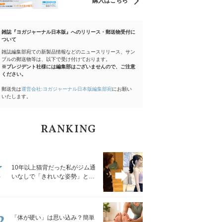
購入はこちら
雑誌『ヨガジャーナル日本版』へのリリース・郵送物受付に
ついて
雑誌編集部宛ての新製品情報などのニュースリリース、サン
プルの郵送物等は、以下で受け付けております。
※プレジデント社様には編集部はございませんので、ご注意
ください。
郵送先は
運営会社:ヨガジャーナル日本版編集部宛
にお願い
いたします。
RANKING
1
10年以上猫背だった私がジム通
いなしで「きれいな姿勢」と褒
められるようになった秘密の習
慣
2
「体が硬い」は思い込み？簡単