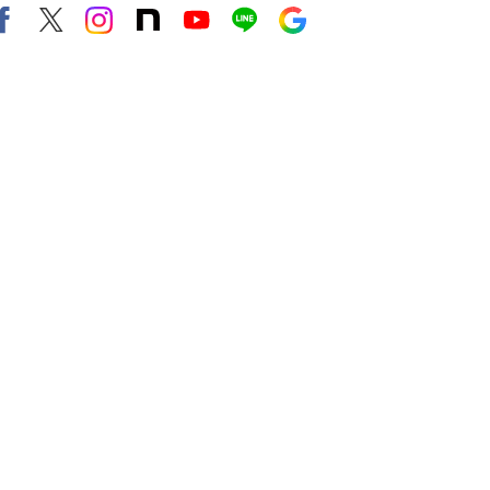
Facebook
X（旧twitter）
instagram
note
Youtube
line
Google