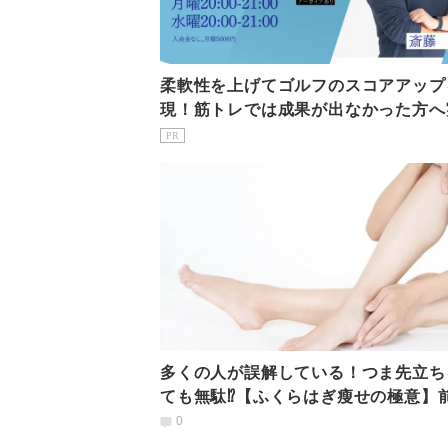
柔軟性を上げてゴルフのスコアアップ
現！筋トレでは成果が出なかった方へ
済みのプログラム
PR
多くの人が誤解している！つま先立ち
ても無駄⁉【ふくらはぎ瘦せの極意】
0