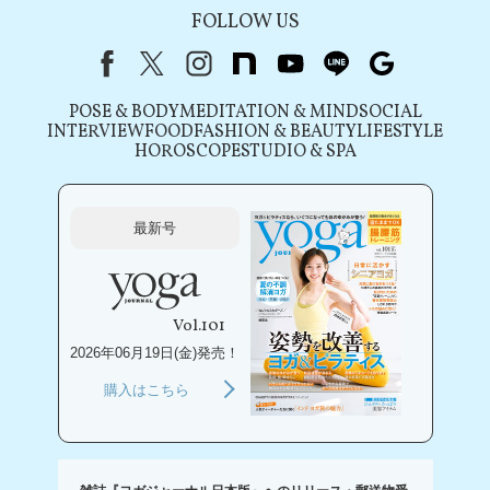
FOLLOW US
Facebook
X（旧Twitter）
instagram
note
youtube
line
Google
POSE & BODY
MEDITATION & MIND
SOCIAL
INTERVIEW
FOOD
FASHION & BEAUTY
LIFESTYLE
HOROSCOPE
STUDIO & SPA
最新号
Vol.101
2026年06月19日(金)発売！
購入はこちら