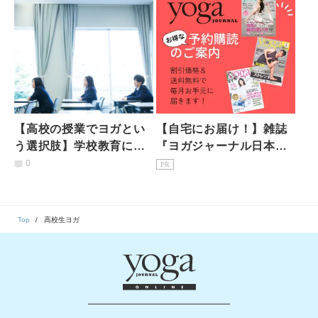
【高校の授業でヨガとい
【自宅にお届け！】雑誌
う選択肢】学校教育にお
『ヨガジャーナル日本
けるヨガで、ヨガインス
版』予約購読のご案内
0
PR
トラクターの私が目指す
もの
Top
高校生ヨガ