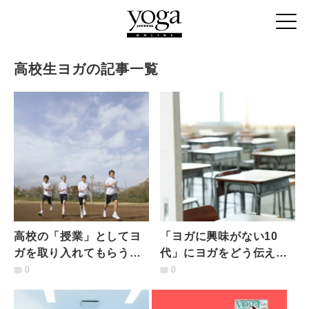
高校生ヨガの記事一覧
高校の「授業」としてヨ
「ヨガに興味がない10
ガを取り入れてもらうま
代」にヨガをどう伝える
で【高校の授業にヨガと
か｜高校生に授業でヨガ
0
0
いう選択肢を vol.3】
を教える私がしているこ
と