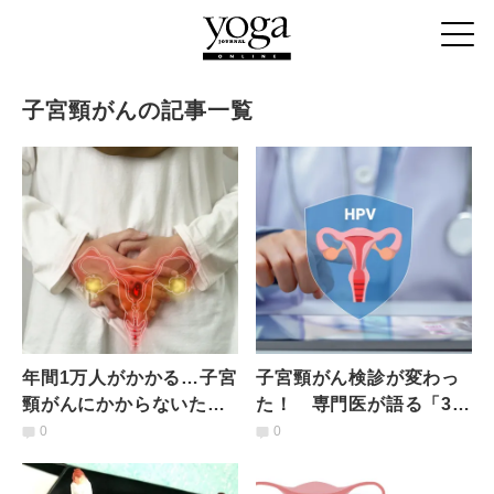
子宮頸がんの記事一覧
年間1万人がかかる…子宮
子宮頸がん検診が変わっ
頸がんにかからないため
た！ 専門医が語る「30
にやっておくべきたった
代以降の女性は、子宮頸
0
0
２つのこと【医師からの
部のＨＰＶ検診がメリッ
提言】
ト大」