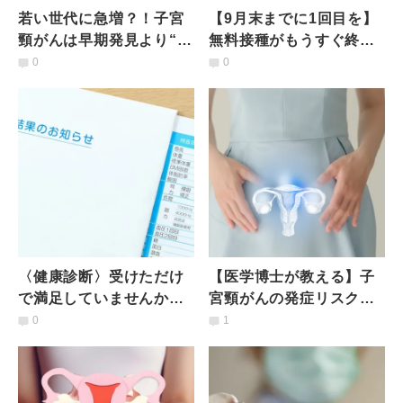
若い世代に急増？！子宮
【9月末までに1回目を】
頸がんは早期発見より“予
無料接種がもうすぐ終
防できる”がん！今すべき
了！「HPVワクチン」の
0
0
こととは？専門医からの
予防効果と副作用を医師
提言
が解説
〈健康診断〉受けただけ
【医学博士が教える】子
で満足していませんか？
宮頸がんの発症リスクを
薬剤師が教える、年代
抑える可能性のある「最
0
1
別・女性が必ず受けたい
強野菜」トップ３
検査項目