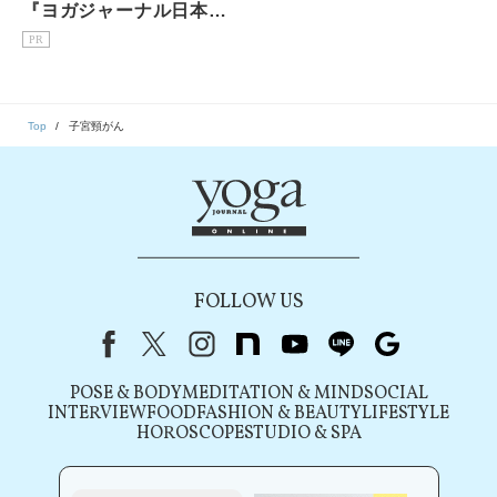
『ヨガジャーナル日本
版』予約購読のご案内
PR
Top
子宮頸がん
FOLLOW US
Facebook
X（旧Twitter）
instagram
note
youtube
line
Google
POSE & BODY
MEDITATION & MIND
SOCIAL
INTERVIEW
FOOD
FASHION & BEAUTY
LIFESTYLE
HOROSCOPE
STUDIO & SPA