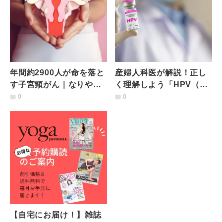
年間約2900人が命を落と
産婦人科医が解説！正し
す子宮頸がん｜なりやす
く理解しよう「HPV（子
い人の特徴は？どんな治
宮頸がん）ワクチン」の
0
0
療予防法がある？医師が
副反応と誤ったイメージ
解説
【自宅にお届け！】雑誌