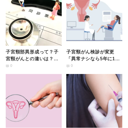
子宮頸部異形成って？子
子宮頸がん検診が変更
宮頸がんとの違いは？気
「異常ナシなら5年に1回
づくサインは｜医師が解
のHPV検査へ」知ってお
0
0
説
くべきことは？専門医が
解説