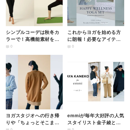
シンプルコーデは秋冬カ
これからヨガを始める方
ラーで！高機能素材を使
に朗報！必要なアイテム
用した[sn]super.natural
が揃うお得な４点セット
0
0
の新作
がemmiより発売
ヨガスタジオへの行き帰
emmiが毎年大好評の人気
りや「ちょっとそこま
スタイリスト金子綾との
で」にも最適！ゆったり
コラボレーション第三弾
0
0