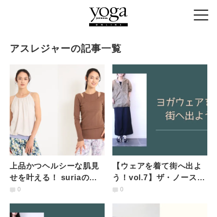
アスレジャーの記事一覧
上品かつヘルシーな肌見
【ウェアを着て街へ出よ
せを叶える！ suriaの新
う！vol.7】ザ・ノース・
作トップスに注目
フェイスの新作アウター
0
0
＆トップスをデイリー使
い