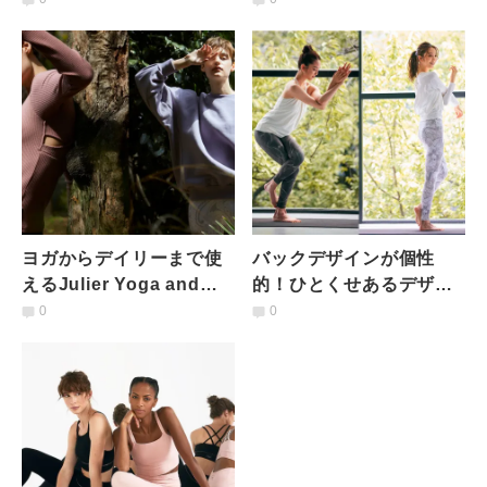
して暖かいtejasの新作
を発売！
ヨガからデイリーまで使
バックデザインが個性
えるJulier Yoga and
的！ひとくせあるデザイ
Relaxの万能トップス
ンで垢抜けるsuriaの新作
0
0