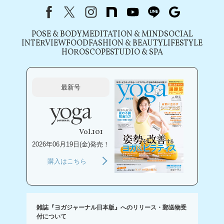
Facebook
X（旧Twitter）
instagram
note
youtube
line
Google
POSE & BODY
MEDITATION & MIND
SOCIAL
INTERVIEW
FOOD
FASHION & BEAUTY
LIFESTYLE
HOROSCOPE
STUDIO & SPA
最新号
Vol.101
2026年06月19日(金)発売！
購入はこちら
雑誌『ヨガジャーナル日本版』へのリリース・郵送物受
付について