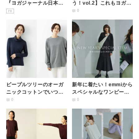
『ヨガジャーナル日本
う！vol.2】これもヨガウ
版』予約購読のご案内
ェアなの？使い勝手◎な
0
PR
キレイ見えアイテム3つ
ピープルツリーのオーガ
新年に着たい！emmiから
ニックコットンでいつで
スペシャルなワンピース
も快適に過ごそう
が特別プライスで登場！
0
0