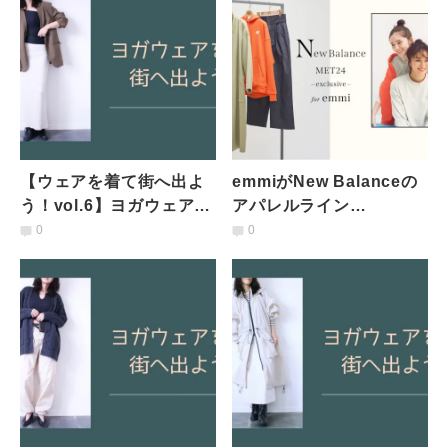
【ウェアを着て街へ出よ
emmiがNew Balanceの
う！vol.6】ヨガウェアブ
アパレルライン
ランドのインナーが優秀
「MET24」との初のウェ
0
0
すぎた！普段使いにも◎
アコレクションを発売