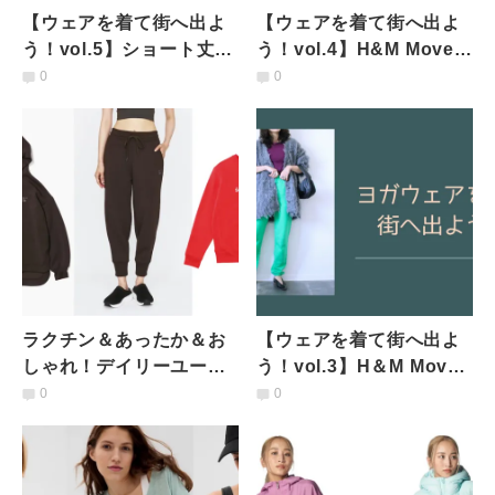
【ウェアを着て街へ出よ
【ウェアを着て街へ出よ
う！vol.5】ショート丈の
う！vol.4】H&M Moveで
スポーツトップスが普段
見つけたデザイン性も機
0
0
使いしやすい理由とは？
能性も叶うアイテム
ラクチン＆あったか＆お
【ウェアを着て街へ出よ
しゃれ！デイリーユース
う！vol.3】H＆M Move
に最適なスウェットアイ
で見つけたカラフルトッ
0
0
テム３つ
プスを取り入れるなら