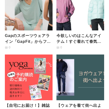
Gapのスポーツウェアラ
今欲しいのはこんなアイ
イン「GapFit」からファ
テム！すぐ着れて春気分
ッショナブルなウェアが
を先取りできるアンダー
0
0
登場！
アーマーのカラーアイテ
ム
【自宅にお届け！】雑誌
【ウェアを着て街へ出よ