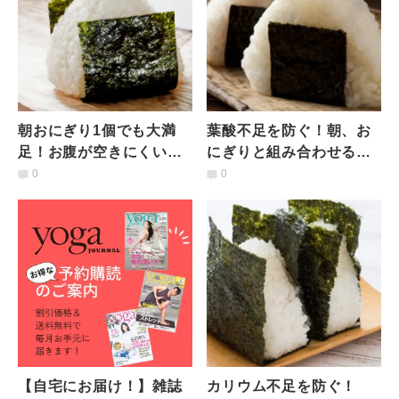
朝おにぎり1個でも大満
葉酸不足を防ぐ！朝、お
足！お腹が空きにくい組
にぎりと組み合わせると
み合わせ4選｜管理栄養士
良い葉酸たっぷり食材｜
0
0
が解説
管理栄養士が解説
【自宅にお届け！】雑誌
カリウム不足を防ぐ！