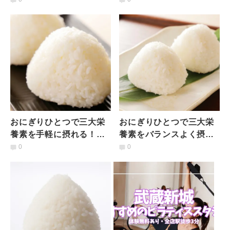
が解説
士が解説
おにぎりひとつで三大栄
おにぎりひとつで三大栄
養素を手軽に摂れる！お
養素をバランスよく摂れ
にぎりと組み合わせると
る！おにぎりと組み合わ
0
0
良い食材とは？【管理栄
せると良い食材とは？
養士監修レシピ】
【管理栄養士監修レシ
ピ】