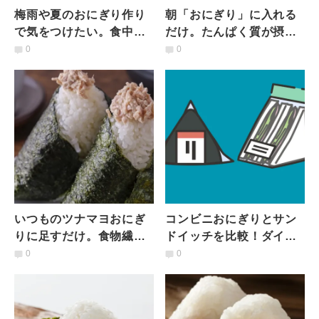
梅雨や夏のおにぎり作り
朝「おにぎり」に入れる
で気をつけたい。食中毒
だけ。たんぱく質が摂れ
対策のポイント｜管理栄
る具材3選｜管理栄養士が
0
0
養士が解説
解説
いつものツナマヨおにぎ
コンビニおにぎりとサン
りに足すだけ。食物繊維
ドイッチを比較！ダイエ
と抗酸化力がアップする
ット中に選ぶべき食べ物
0
0
食材3選｜管理栄養士が解
を管理栄養士が解説
説