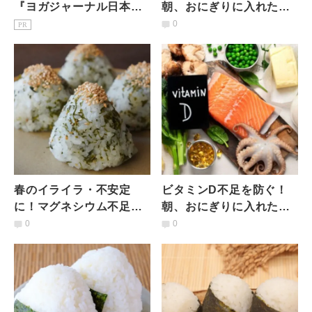
『ヨガジャーナル日本
朝、おにぎりに入れたい
版』予約購読のご案内
意外な具材とは？【管理
0
PR
栄養士が解説】
春のイライラ・不安定
ビタミンD不足を防ぐ！
に！マグネシウム不足を
朝、おにぎりに入れたい
防ぐ「おにぎりにプラス
意外な食材とは？｜管理
0
0
したい具材」とは？【管
栄養士が解説
理栄養士が解説】