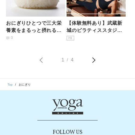
おにぎりひとつで三大栄
【体験無料あり】武蔵新
養素をまるっと摂れる！
城のピラティススタジオ7
加えるべきおにぎりの具
選｜初心者・女性専用を
0
PR
材とは？【管理栄養士監
駅徒歩3分で比較
修レシピ】
1
4
/
Top
おにぎり
FOLLOW US