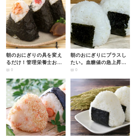
朝のおにぎりの具を変え
朝のおにぎりにプラスし
るだけ！管理栄養士おす
たい。血糖値の急上昇を
すめの美肌をサポートす
抑える組み合わせ4選｜管
0
0
る食材5選
理栄養士が解説