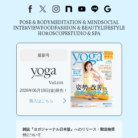
Facebook
X（旧Twitter）
instagram
note
youtube
line
Google
POSE & BODY
MEDITATION & MIND
SOCIAL
INTERVIEW
FOOD
FASHION & BEAUTY
LIFESTYLE
HOROSCOPE
STUDIO & SPA
最新号
Vol.101
2026年06月19日(金)発売！
購入はこちら
雑誌『ヨガジャーナル日本版』へのリリース・郵送物受
付について