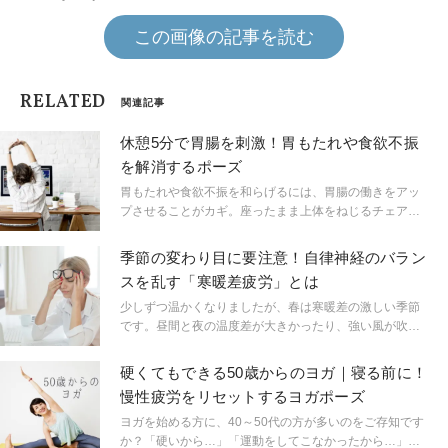
この画像の記事を読む
RELATED
関連記事
休憩5分で胃腸を刺激！胃もたれや食欲不振
を解消するポーズ
胃もたれや食欲不振を和らげるには、胃腸の働きをアッ
プさせることがカギ。座ったまま上体をねじるチェアヨ
ガの三角のポーズで、内臓を刺激し、胃腸を活性化させ
ましょう。会社のデスクではもちろん、トイレでもでき
季節の変わり目に要注意！自律神経のバラン
るので、休憩時間にぜひ。ヨガインストラクターの京乃
スを乱す「寒暖差疲労」とは
ともみ先生に、チェアヨガの三角のポーズを教えていた
だきました。
少しずつ温かくなりましたが、春は寒暖差の激しい季節
です。昼間と夜の温度差が大きかったり、強い風が吹
き、実際の気温より寒く感じたりすることも。そのよう
な気温の変化は私たちの身体だけでなく心にもいろいろ
硬くてもできる50歳からのヨガ｜寝る前に！
な影響を与えると言われています。室内と屋外の温度差
慢性疲労をリセットするヨガポーズ
や、季節の変わり目の気温の差が引き起こす「寒暖差疲
労」という言葉をご存知ですか？最近疲れやすいと感じ
ヨガを始める方に、40～50代の方が多いのをご存知です
ることはありませんか？もしかしたらその疲れは寒暖差
か？「硬いから…」「運動をしてこなかったから…」と