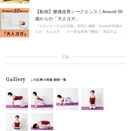
が原因かもしれません。気温や気圧の変化に振り回され
いう方も簡単にできるヨガポーズを、大手ヨガスタジオ
ないように、身体の中で起きていることを理解し、ちゃ
「スタジオ・ヨギー」でエグゼクティブディレクターを
【動画】腰痛改善シークエンス｜Around 50
んとケアしてあげましょう。
務めるキミ先生が教えてくれます。年齢を重ねるにつれ
歳からの「大人ヨガ」
て起こる様々な不調をケアし、健やかな毎日を過ごしま
せんか？
『ヨガジャーナル日本版』66号に掲載「Around 50歳か
らの「大人ヨガ」」の一部を動画で解説！ 本誌では、そ
の他アラフィフのためのポーズをたくさんご紹介してい
ます。あわせてチェックすると理解もより深まるので、
ぜひ手に取って読んでみてくださいね。
広告
Gallery
この記事の画像/動画一覧