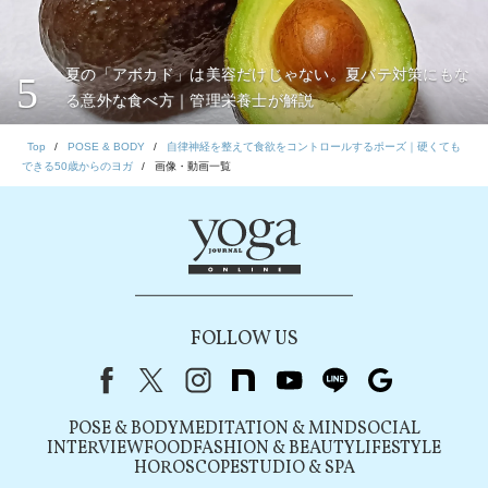
夏の「アボカド」は美容だけじゃない。夏バテ対策にもな
5
る意外な食べ方｜管理栄養士が解説
Top
POSE & BODY
自律神経を整えて食欲をコントロールするポーズ｜硬くても
できる50歳からのヨガ
画像・動画一覧
FOLLOW US
Facebook
X（旧Twitter）
instagram
note
youtube
line
Google
POSE & BODY
MEDITATION & MIND
SOCIAL
INTERVIEW
FOOD
FASHION & BEAUTY
LIFESTYLE
HOROSCOPE
STUDIO & SPA