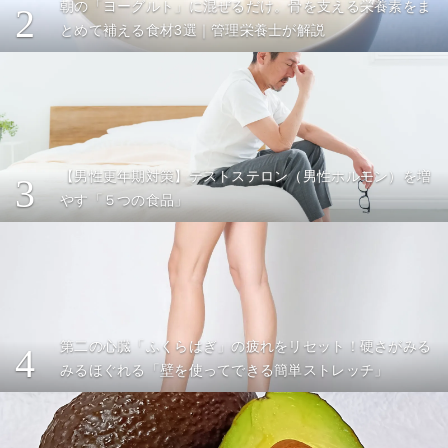
朝の「ヨーグルト」に混ぜるだけ。骨を支える栄養素をま
2
とめて補える食材3選｜管理栄養士が解説
【男性更年期対策】テストステロン（男性ホルモン）を増
3
やす「５つの食品」
第二の心臓「ふくらはぎ」の疲れをリセット！硬さがみる
4
みるほぐれる「壁を使ってできる簡単ストレッチ」