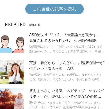
この画像の記事を読む
RELATED
関連記事
ASD男女比「1：1」？最新論文が明かす、
見逃されてきた女性たち｜心理師が解説
臨床現場において、「自閉スペクトラム症（ASD）は男
性に多いもの」。そんなこれまでの“常識”が、今、転換期
を迎えています。 今回は、なぜ、私たちはこれほど長く
女性の当事者を見逃し続けてきたのか紐解いていきま
実は「春だから、しんどい」。臨床心理士が
す。
伝えたい「春の不調」の話
桜が咲き、街が明るくなるこの季節に、なぜかしんどく
なる。眠れない、気力がわかない。今回は春の不調のお
話です。
答えを出さない勇気「ネガティブ・ケイパビ
リティ」が、現代において必要な"心の知
性"であるのはなぜか？
現代社会は、あまりにも「答え」を急ぎすぎています。
インターネットで検索すれば数秒で解決策が提示され、