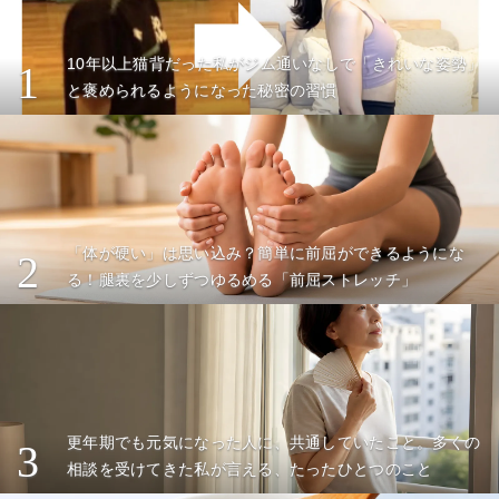
10年以上猫背だった私がジム通いなしで「きれいな姿勢」
1
と褒められるようになった秘密の習慣
「体が硬い」は思い込み？簡単に前屈ができるようにな
2
る！腿裏を少しずつゆるめる「前屈ストレッチ」
更年期でも元気になった人に、共通していたこと。多くの
3
相談を受けてきた私が言える、たったひとつのこと