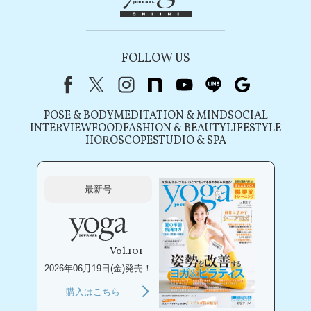
FOLLOW US
Facebook
X（旧Twitter）
instagram
note
youtube
line
Google
POSE & BODY
MEDITATION & MIND
SOCIAL
INTERVIEW
FOOD
FASHION & BEAUTY
LIFESTYLE
HOROSCOPE
STUDIO & SPA
最新号
Vol.101
2026年06月19日(金)発売！
購入はこちら