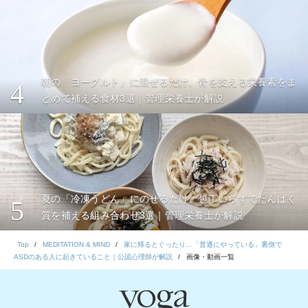
朝の「ヨーグルト」に混ぜるだけ。骨を支える栄養素をま
4
とめて補える食材3選｜管理栄養士が解説
夏の「冷凍うどん」にのせるだけ。包丁いらずでたんぱく
5
質を補える組み合わせ3選｜管理栄養士が解説
Top
MEDITATION & MIND
家に帰るとぐったり…「普通にやっている」裏側で
ASDのある人に起きていること｜公認心理師が解説
画像・動画一覧