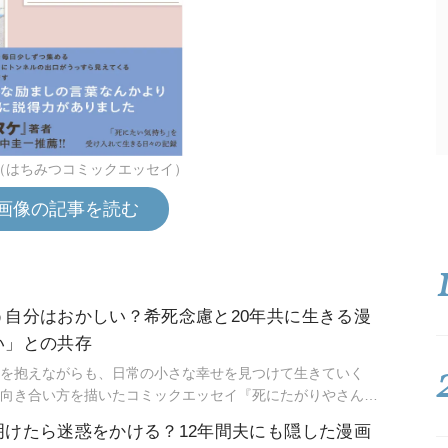
（はちみつコミックエッセイ）
画像の記事を読む
う自分はおかしい？希死念慮と20年共に生きる漫
い」との共存
を抱えながらも、日常の小さな幸せを見つけて生きていく
向き合い方を描いたコミックエッセイ『死にたがりやさんの
ちみつコミックエッセイ）が話題を呼んでいます。作者の加
明けたら迷惑をかける？12年間夫にも隠した漫画
、希死念慮と共に生きてきた当事者でもあります。「死にたい