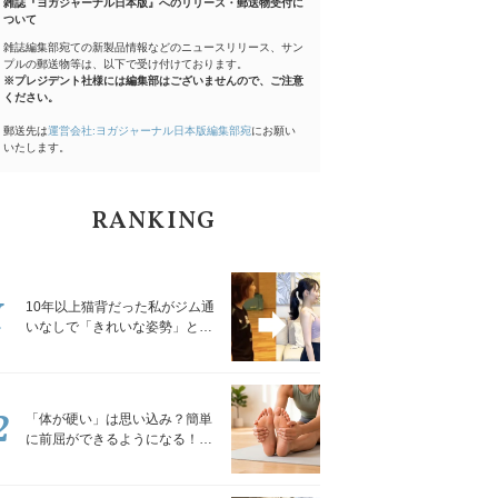
雑誌『ヨガジャーナル日本版』へのリリース・郵送物受付に
ついて
雑誌編集部宛ての新製品情報などのニュースリリース、サン
プルの郵送物等は、以下で受け付けております。
※プレジデント社様には編集部はございませんので、ご注意
ください。
郵送先は
運営会社:ヨガジャーナル日本版編集部宛
にお願い
いたします。
RANKING
1
10年以上猫背だった私がジム通
いなしで「きれいな姿勢」と褒
められるようになった秘密の習
慣
2
「体が硬い」は思い込み？簡単
に前屈ができるようになる！腿
裏を少しずつゆるめる「前屈ス
トレッチ」