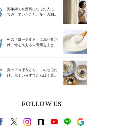
3
更年期でも元気になった人に、
共通していたこと。多くの相談
を受けてきた私が言える、たっ
たひとつのこと
4
朝の「ヨーグルト」に混ぜるだ
け。骨を支える栄養素をまとめ
て補える食材3選｜管理栄養士が
解説
5
夏の「冷凍うどん」にのせるだ
け。包丁いらずでたんぱく質を
補える組み合わせ3選｜管理栄養
士が解説
FOLLOW US
Facebook
X（旧twitter）
instagram
note
Youtube
line
Google