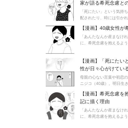
家が語る希死念慮と
気持ち」と「生きていて楽
念慮の実態や、作品に込め
「死にたい」という気持ち
配されたり、時には引かれ
の明日生きるため日記』（
【漫画】40歳女性
て12年間、夫にも希死念
明け方や、周囲に望む接し
「あんたなんか産まなけれ
という声にどう向き合うか
に、希死念慮を抱えるよう
った美しいものを綴る日々
るため日記』（はちみつコ
【漫画】「死にたい
性が日々心がけてい
母親の心ない言葉や初恋の
ニジコ（40歳）。明日生
す。今回は8年前に人に親
【漫画】希死念慮を
いと思っているからこそ実
記に描く理由
日生きるため日記』（はち
「あんたなんか産まなけれ
に、希死念慮を抱えるよう
った美しいものを綴る日々