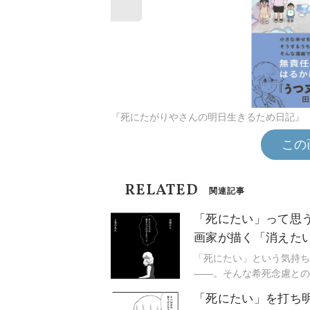
『死にたがりやさんの明日生きるため日記』
この
RELATED
関連記事
「死にたい」って思
画家が描く「消えた
「死にたい」という気持ち
——。そんな希死念慮との
明日生きるため日記』（は
「死にたい」を打ち
藤かとさんは、20年以上