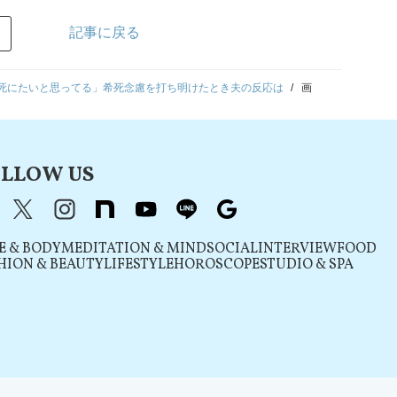
記事に戻る
死にたいと思ってる」希死念慮を打ち明けたとき夫の反応は
画
LLOW US
acebook
X（旧Twitter）
instagram
note
youtube
line
Google
E & BODY
MEDITATION & MIND
SOCIAL
INTERVIEW
FOOD
HION & BEAUTY
LIFESTYLE
HOROSCOPE
STUDIO & SPA