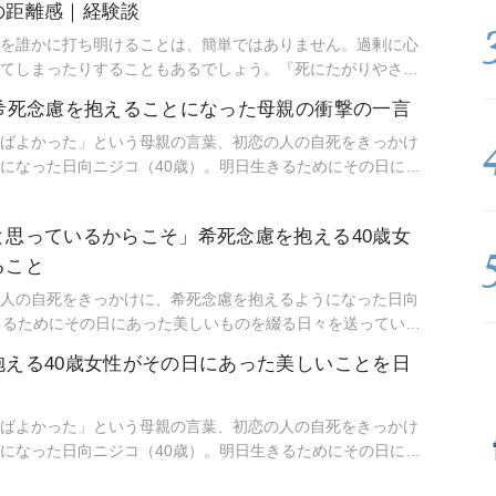
の距離感｜経験談
しい気持ち」は共存できるのか。世間に誤解されがちな希死
た思いについて伺いました。
を誰かに打ち明けることは、簡単ではありません。過剰に心
てしまったりすることもあるでしょう。『死にたがりやさん
はちみつコミックエッセイ）作者の加藤かとさんは、結婚し
が希死念慮を抱えることになった母親の衝撃の一言
慮を隠し続けてきたといいます。後編では、身近な人への打ち
方、そして「希死念慮があるなら家庭を持つべきではない」
ばよかった」という母親の言葉、初恋の人の自死をきっかけ
について伺いました。
になった日向ニジコ（40歳）。明日生きるためにその日にあ
を送っています。※本記事は『死にたがりやさんの明日生き
ミックエッセイ）より編集・抜粋しました。
と思っているからこそ」希死念慮を抱える40歳女
ること
人の自死をきっかけに、希死念慮を抱えるようになった日向
きるためにその日にあった美しいものを綴る日々を送っていま
切にされたときからニジコが決めていることについて。死にた
抱える40歳女性がその日にあった美しいことを日
行していることとは…？※本記事は『死にたがりやさんの明
みつコミックエッセイ）より編集・抜粋しました。
ばよかった」という母親の言葉、初恋の人の自死をきっかけ
になった日向ニジコ（40歳）。明日生きるためにその日にあ
を送っています。今回は子どもたちと過ごす中で経験したま