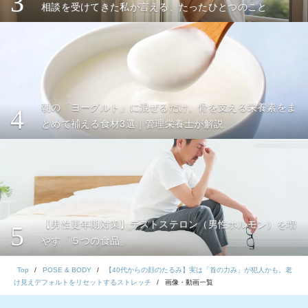
3
相談を受けてきた私が言える、たったひとつのこと
朝の「ヨーグルト」に混ぜるだけ。骨を支える栄養素をま
4
とめて補える食材3選｜管理栄養士が解説
【男性更年期対策】テストステロン（男性ホルモン）を増
5
やす「５つの食品」
Top
POSE & BODY
【40代からの顔のたるみ】実は「首の力み」が犯人かも。老
け見えデフォルトをリセットするストレッチ
画像・動画一覧