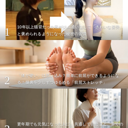
10年以上猫背だった私がジム通いなしで「きれいな姿勢」
1
と褒められるようになった秘密の習慣
「体が硬い」は思い込み？簡単に前屈ができるようにな
2
る！腿裏を少しずつゆるめる「前屈ストレッチ」
更年期でも元気になった人に、共通していたこと。多くの