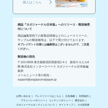
購入はこちら
雑誌『ヨガジャーナル日本版』へのリリース・郵送物受
付について
雑誌編集部宛ての新製品情報などのニュースリリース、
サンプルの郵送物等は、以下で受け付けております。
※プレジデント社様には編集部はございませんので、ご注意
ください。
郵送物の宛先
〒163-0808 東京都新宿区西新宿2-4-1 新宿ＮＳビル8
階 株式会社インタースペース ヨガジャーナル日本版編
集部
メールニュース等の宛先：
support@yogajournaljapan.jp
お問い合わせ
プレスリリースはこちら
広告掲載
利用規約
プライバシーポリシー
コンテンツポリシー
運営会社
ヨガジャーナルオンラインについて
サイトマップ
ヨガ語辞典