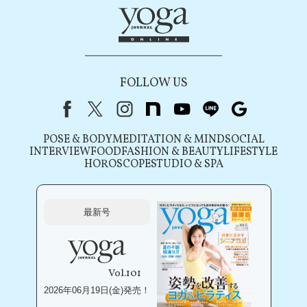
FOLLOW US
Facebook
X（旧Twitter）
instagram
note
youtube
line
Google
POSE & BODY
MEDITATION & MIND
SOCIAL
INTERVIEW
FOOD
FASHION & BEAUTY
LIFESTYLE
HOROSCOPE
STUDIO & SPA
最新号
Vol.101
2026年06月19日(金)発売！