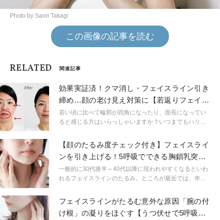
Photo by Saori Takagi
この画像の記事を読む
RELATED
関連記事
効果実証済！クマ消し・フェイスライン引き
締め…顔の老け見え対策に【若返りフェイス
マッサージ】
若い頃に比べて輪郭が四角になったり、面長になってい
ると感じる方はいらっしゃいますか？いつまでもハリの
ある小顔や、自然な笑顔が出来る顔でいたい方にオスス
メのケアを紹介いたします。
【顔のたるみ度チェック付き】フェイスライ
ンを引き上げる！5呼吸でできる胸鎖乳突筋
ストレッチ
一般的に30代後半～40代以降に現われやすくなるといわ
れるフェイスラインのたるみ。ところが最近では、年齢
に関係なくたるみに悩まされる人が増えてきています。
その主な原因は、スマホやパソコンを使う時のあごが突
フェイスラインがたるむ意外な原因「腕の付
き出た姿勢。頭の重さを支えるために、首の筋肉「胸鎖
け根」の凝りをほぐす【うつ伏せで5呼吸】
乳突筋」に大きな負担がかかって、凝り固まることによ