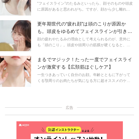
ストレッチ
って、フェイスラインにたるみが現われやすくなってい
“フェイスライン”のたるみといったら、顔そのものや頭皮
ます。そこで今回は、ちょっとしたすきま時間に5呼吸か
に原因があると思われがち。ですが、顔から少し離れた
らできる胸鎖乳突筋ストレッチをご紹介します。筋肉の
「腕の付け根」の凝り固まりが関係しているケースもあ
凝りをほぐして、シュッとしたフェイスラインをキープ
るんです。そこで今回は、うつ伏せで優しくほぐすスト
更年期世代の“疲れ顔”は頭のこりが原因か
しましょう！
レッチのやり方をご紹介！ 意外と酷使されがちな「腕の
も。頭皮をゆるめてフェイスラインが引き上
付け根」をほぐして、フェイスラインのたるみ対策をし
がる「うさぎのポーズ」
ていきましょう。
顔の疲れやたるみの理由として考えられるのが、意外に
も「頭のこり」。頭皮や頭周りの筋膜が硬くなると、顔
のたるみやむくみまで影響が出ることが分かってきてい
ます。しっかりほぐして、キュッと引き締まったフェイ
まるでマジック！たった一度でフェイスライ
スラインを手に入れましょう
ンが激変する【広頚筋ほぐしケア】
一生つきあっていく自分のお顔。年齢とともに下がって
くる顎周りのお肉たちが気になる方に超オススメのケア
を紹介いたします！
広告