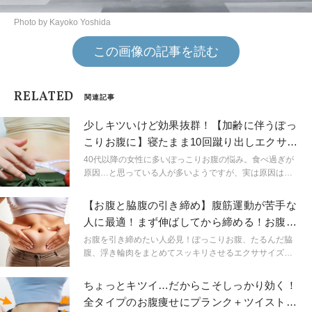
Photo by Kayoko Yoshida
この画像の記事を読む
RELATED
関連記事
少しキツいけど効果抜群！【加齢に伴うぽっ
こりお腹に】寝たまま10回蹴り出しエクササ
イズ
40代以降の女性に多いぽっこりお腹の悩み。食べ過ぎが
原因…と思っている人が多いようですが、実は原因は食
べ過ぎだけではありません。今回の記事を読んでぽっこ
りお腹になってしまう原因を知って、お腹まわりをスッ
【お腹と脇腹の引き締め】腹筋運動が苦手な
キリさせましょう！
人に最適！まず伸ばしてから締める！お腹の
ストレッチエクサ
お腹を引き締めたい人必見！ぽっこりお腹、たるんだ脇
腹、浮き輪肉をまとめてスッキリさせるエクササイズを
ご紹介します。腹筋運動で効果が出ない人、そもそも苦
手でできない人、そんなあなたでもOK！ポイントはしっ
ちょっとキツイ…だからこそしっかり効く！
かり伸ばしてから引き締めることです。ストレッチ効果
全タイプのお腹痩せにプランク＋ツイストエ
のあるヨガポーズを取り入れて、たるみのない引き締ま