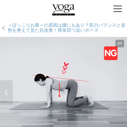
＜ぽっこりお腹＞の原因は腰にもあり？筋力バランスと姿
勢を整えて見た目改善！簡単四つ這いポーズ
4/4