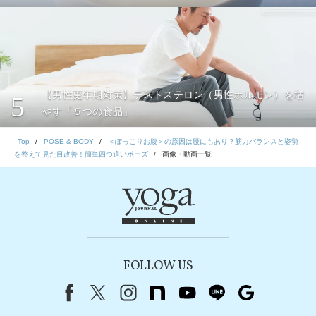
【男性更年期対策】テストステロン（男性ホルモン）を増
5
やす「５つの食品」
Top
POSE & BODY
＜ぽっこりお腹＞の原因は腰にもあり？筋力バランスと姿勢
を整えて見た目改善！簡単四つ這いポーズ
画像・動画一覧
FOLLOW US
Facebook
X（旧Twitter）
instagram
note
youtube
line
Google