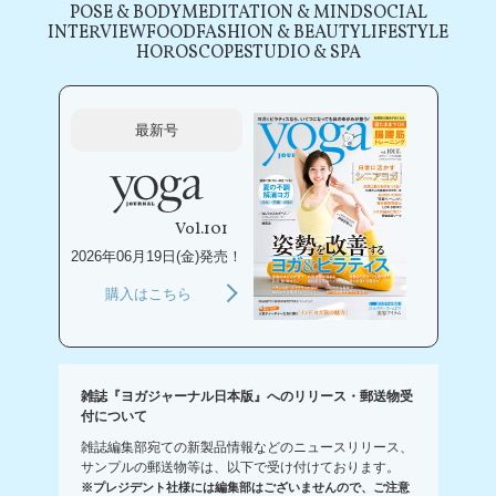
POSE & BODY
MEDITATION & MIND
SOCIAL
INTERVIEW
FOOD
FASHION & BEAUTY
LIFESTYLE
HOROSCOPE
STUDIO & SPA
最新号
Vol.101
2026年06月19日(金)発売！
購入はこちら
雑誌『ヨガジャーナル日本版』へのリリース・郵送物受
付について
雑誌編集部宛ての新製品情報などのニュースリリース、
サンプルの郵送物等は、以下で受け付けております。
※プレジデント社様には編集部はございませんので、ご注意