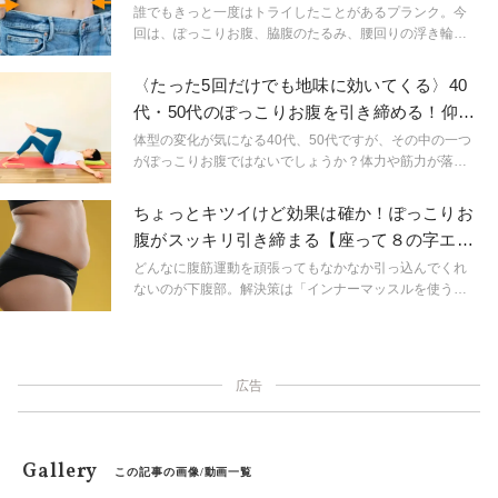
クサ
ったお腹を目指しましょう。
誰でもきっと一度はトライしたことがあるプランク。今
回は、ぽっこりお腹、脇腹のたるみ、腰回りの浮き輪肉
など、全タイプのお腹痩せに効くプランクエクササイズ
のご紹介です。ちょっときつい…だからこそしっかり効
〈たった5回だけでも地味に効いてくる〉40
く！肘をついたプランクにツイストの動きを入れたお腹
代・50代のぽっこりお腹を引き締める！仰向
痩せエクササイズです。
けプチ筋トレ
体型の変化が気になる40代、50代ですが、その中の一つ
がぽっこりお腹ではないでしょうか？体力や筋力が落ち
ていく年代なので、衰えはできるだけ防ぎたい、でもキ
ツい運動はできない。そんな人におすすめの、プチ筋ト
ちょっとキツイけど効果は確か！ぽっこりお
レをご紹介します。まずは5回から始めてみましょう！
腹がスッキリ引き締まる【座って８の字エク
ササイズ】
どんなに腹筋運動を頑張ってもなかなか引っ込んでくれ
ないのが下腹部。解決策は「インナーマッスルを使うこ
と」。ぽっこりお腹を解消するエクササイズをお伝えし
ます。
広告
Gallery
この記事の画像/動画一覧