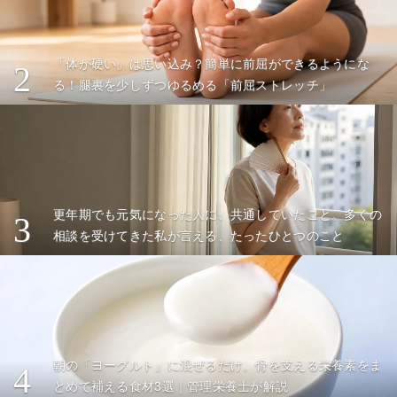
「体が硬い」は思い込み？簡単に前屈ができるようにな
2
る！腿裏を少しずつゆるめる「前屈ストレッチ」
更年期でも元気になった人に、共通していたこと。多くの
3
相談を受けてきた私が言える、たったひとつのこと
朝の「ヨーグルト」に混ぜるだけ。骨を支える栄養素をま
4
とめて補える食材3選｜管理栄養士が解説