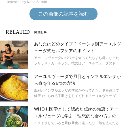
illustration by Nana Suzuki
この画像の記事を読む
RELATED
関連記事
あなたはどのタイプ？ドーシャ別アーユルヴ
ェーダ式セルフケアのポイント
アーユルヴェーダのパワーを知ってたちまち虜になった
ラリッサ・カールソン。彼女はアーユルヴェーダのドク
ターに指摘された悪習慣を見直し、大きな変化を感じる
と同時に、アーユルヴェーダのマジックを実感。食事と
アーユルヴェーダで風邪とインフルエンザか
ライフスタイルをベースにしたアーユルヴェーダの処方
ら身を守る6つの方法
箋は、それほど大きな苦労はせずに長続きする健康的な
変化を生み出すことができるのが魅力だ。
風邪とインフルエンザの季節がやってきた。冬を通じて
健康でいられる手助けをしてくれるアーユルヴェーダ式
の方法がたくさんある。ジョン・ドゥイラードが、感染
を避けて、この冬を元気に過ごすための6つの秘訣を教え
WHOも医学として認めた伝統の知恵：アー
てくれた。
ユルヴェーダに学ぶ「理想的な食べ方」の５
W１H
イライラしていると暴飲暴食に走ったり、落ち込んだと