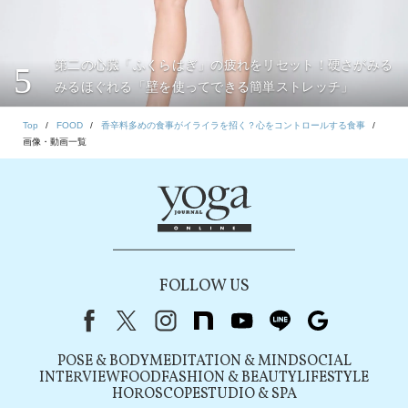
第二の心臓「ふくらはぎ」の疲れをリセット！硬さがみる
5
みるほぐれる「壁を使ってできる簡単ストレッチ」
Top
FOOD
香辛料多めの食事がイライラを招く？心をコントロールする食事
画像・動画一覧
FOLLOW US
Facebook
X（旧Twitter）
instagram
note
youtube
line
Google
POSE & BODY
MEDITATION & MIND
SOCIAL
INTERVIEW
FOOD
FASHION & BEAUTY
LIFESTYLE
HOROSCOPE
STUDIO & SPA