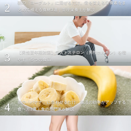
朝の「ヨーグルト」に混ぜるだけ。骨を支える栄養素をま
2
とめて補える食材3選｜管理栄養士が解説
【男性更年期対策】テストステロン（男性ホルモン）を増
3
やす「５つの食品」
朝の「バナナ」に合わせるだけ。腸活の効率がアップする
4
食べ方3選｜食の専門家が解説