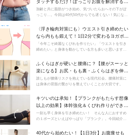
タッチするだけ！ぽっこりお腹を解消する簡
単腹筋エクサ
加齢と共に脂肪がつき始め、気づいたらおへその下がぽ
っこり…。今回は40代50代からでも遅くない！気になる
ぽっこりお腹を解消する、腹筋エクササイズのご紹介で
す。継続することで、お腹に縦筋の入った綺麗な腹筋も
〈浮き輪肉対策にも〉ウエスト引き締めたい
手に入ります！たった10回でOK。負荷をかけすぎずにで
なら内もも鍛えて！1日2分で変わるヨガポー
きるので、腹筋運動が苦手な人も是非挑戦してみません
ズ
か？
「今年こそ綺麗なくびれを作りたい」「ウエストを引き
締めたい」と身体を動かしている方も多いと思います。
そんなお悩みを解決するためにお腹周りを鍛えるトレー
ニングばかりしていませんか？実は「内もも」を意識し
ふくらはぎが硬いと腰痛に？【腰がスーッと
て使うことでより綺麗に引き締まったくびれが作れま
楽になる】お尻・もも裏・ふくらはぎを伸ば
す。
す足踏みエクサ
誰しもが腰痛リスクを抱えている現代社会。腰痛対策に
は身体の背面の繋がりを整えていくことが大切です。
キツいのは承知！【プランクがもたらす想像
以上の効果】体幹強化＆くびれ作りができる
ツイストプランク
一刻も早く身体を引き締めたい！ そんな人におすすめ
の１ポーズといえばやっぱり「プランク」。今回紹介す
る「ツイストプランク」は、道具なしで気軽に始めるこ
とができ、複数の効果が期待できるエクササイズです。
40代から始めたい！【1日3分】お腹痩せも