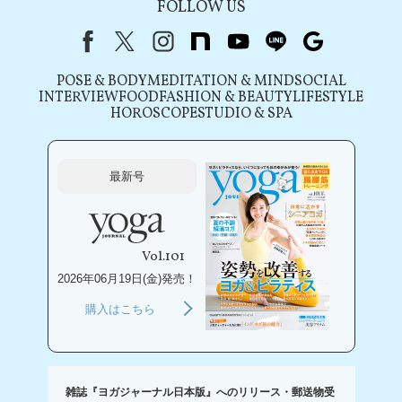
FOLLOW US
Facebook
X（旧Twitter）
instagram
note
youtube
line
Google
POSE & BODY
MEDITATION & MIND
SOCIAL
INTERVIEW
FOOD
FASHION & BEAUTY
LIFESTYLE
HOROSCOPE
STUDIO & SPA
最新号
Vol.101
2026年06月19日(金)発売！
購入はこちら
雑誌『ヨガジャーナル日本版』へのリリース・郵送物受