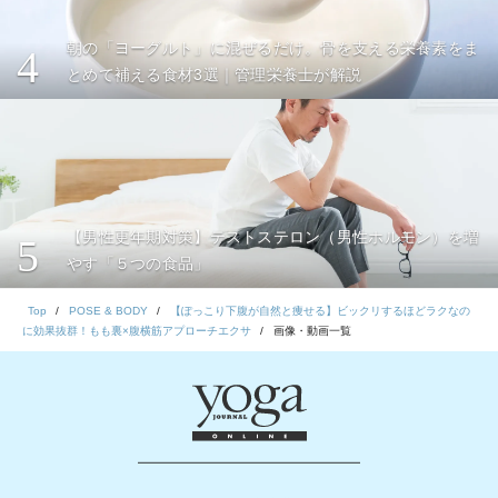
朝の「ヨーグルト」に混ぜるだけ。骨を支える栄養素をま
4
とめて補える食材3選｜管理栄養士が解説
【男性更年期対策】テストステロン（男性ホルモン）を増
5
やす「５つの食品」
Top
POSE & BODY
【ぽっこり下腹が自然と痩せる】ビックリするほどラクなの
に効果抜群！もも裏×腹横筋アプローチエクサ
画像・動画一覧