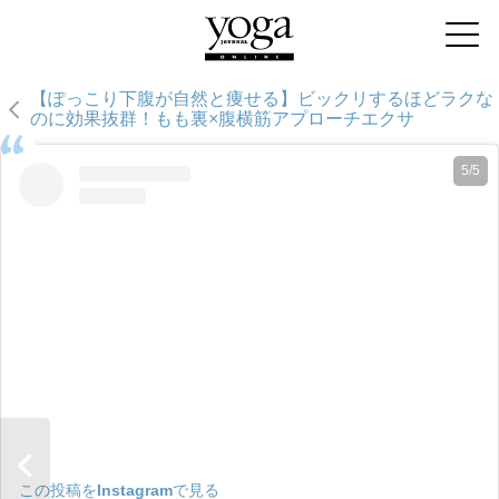
【ぽっこり下腹が自然と痩せる】ビックリするほどラクな
のに効果抜群！もも裏×腹横筋アプローチエクサ
5/5
この投稿をInstagramで見る