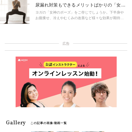
お腹周りのたるみ引き締めや、くびれを作りたい人はぜ
尿漏れ対策もできるメリットばかりの「女神
ひトライしてみてください。
のスクワット」
ヨガの「女神のポーズ」をご存じでしょうか。下半身や
お腹痩せ、冷えやむくみの改善など様々な効果が期待で
きるこのポーズ、特に40代以降の女性のみなさんにぜひ
取り入れて頂きたい動きなんです。今回はその理由とと
もに、よりトレーニング要素を含んだアレンジバージョ
ンである「女神のスクワット」をご紹介します。
広告
Gallery
この記事の画像/動画一覧