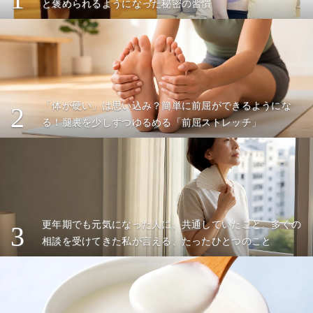
と褒められるようになった秘密の習慣
「体が硬い」は思い込み？簡単に前屈ができるようにな
2
る！腿裏を少しずつゆるめる「前屈ストレッチ」
更年期でも元気になった人に、共通していたこと。多くの
3
相談を受けてきた私が言える、たったひとつのこと