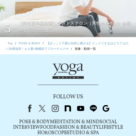
【男性更年期対策】テストステロン（男性ホルモン）を増
5
やす「５つの食品」
Top
POSE & BODY
【ぽっこり下腹が自然と痩せる】ビックリするほどラクなの
に効果抜群！もも裏×腹横筋アプローチエクサ
画像・動画一覧
FOLLOW US
Facebook
X（旧Twitter）
instagram
note
youtube
line
Google
POSE & BODY
MEDITATION & MIND
SOCIAL
INTERVIEW
FOOD
FASHION & BEAUTY
LIFESTYLE
HOROSCOPE
STUDIO & SPA