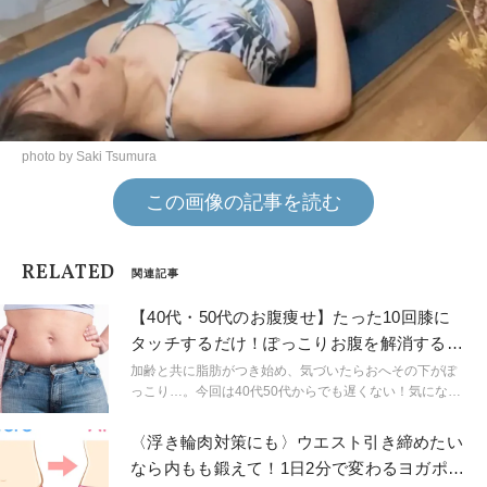
photo by Saki Tsumura
この画像の記事を読む
RELATED
関連記事
【40代・50代のお腹痩せ】たった10回膝に
タッチするだけ！ぽっこりお腹を解消する簡
単腹筋エクサ
加齢と共に脂肪がつき始め、気づいたらおへその下がぽ
っこり…。今回は40代50代からでも遅くない！気になる
ぽっこりお腹を解消する、腹筋エクササイズのご紹介で
す。継続することで、お腹に縦筋の入った綺麗な腹筋も
〈浮き輪肉対策にも〉ウエスト引き締めたい
手に入ります！たった10回でOK。負荷をかけすぎずにで
なら内もも鍛えて！1日2分で変わるヨガポー
きるので、腹筋運動が苦手な人も是非挑戦してみません