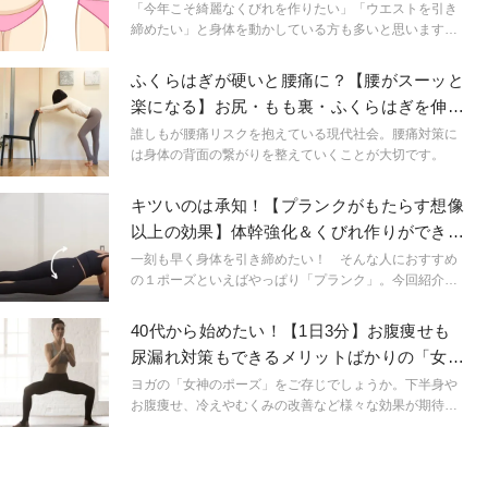
ズ
か？
「今年こそ綺麗なくびれを作りたい」「ウエストを引き
締めたい」と身体を動かしている方も多いと思います。
そんなお悩みを解決するためにお腹周りを鍛えるトレー
ニングばかりしていませんか？実は「内もも」を意識し
ふくらはぎが硬いと腰痛に？【腰がスーッと
て使うことでより綺麗に引き締まったくびれが作れま
楽になる】お尻・もも裏・ふくらはぎを伸ば
す。
す足踏みエクサ
誰しもが腰痛リスクを抱えている現代社会。腰痛対策に
は身体の背面の繋がりを整えていくことが大切です。
キツいのは承知！【プランクがもたらす想像
以上の効果】体幹強化＆くびれ作りができる
ツイストプランク
一刻も早く身体を引き締めたい！ そんな人におすすめ
の１ポーズといえばやっぱり「プランク」。今回紹介す
る「ツイストプランク」は、道具なしで気軽に始めるこ
とができ、複数の効果が期待できるエクササイズです。
40代から始めたい！【1日3分】お腹痩せも
お腹周りのたるみ引き締めや、くびれを作りたい人はぜ
尿漏れ対策もできるメリットばかりの「女神
ひトライしてみてください。
のスクワット」
ヨガの「女神のポーズ」をご存じでしょうか。下半身や
お腹痩せ、冷えやむくみの改善など様々な効果が期待で
きるこのポーズ、特に40代以降の女性のみなさんにぜひ
取り入れて頂きたい動きなんです。今回はその理由とと
もに、よりトレーニング要素を含んだアレンジバージョ