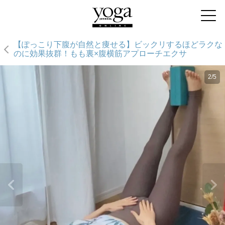
【ぽっこり下腹が自然と痩せる】ビックリするほどラクな
のに効果抜群！もも裏×腹横筋アプローチエクサ
2/5