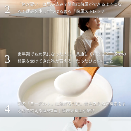
「体が硬い」は思い込み？簡単に前屈ができるようにな
2
る！腿裏を少しずつゆるめる「前屈ストレッチ」
更年期でも元気になった人に、共通していたこと。多くの
3
相談を受けてきた私が言える、たったひとつのこと
朝の「ヨーグルト」に混ぜるだけ。骨を支える栄養素をま
4
とめて補える食材3選｜管理栄養士が解説