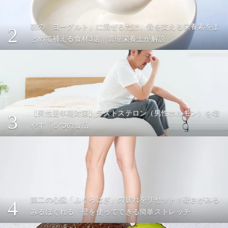
朝の「ヨーグルト」に混ぜるだけ。骨を支える栄養素をま
2
とめて補える食材3選｜管理栄養士が解説
【男性更年期対策】テストステロン（男性ホルモン）を増
3
やす「５つの食品」
第二の心臓「ふくらはぎ」の疲れをリセット！硬さがみる
4
みるほぐれる「壁を使ってできる簡単ストレッチ」