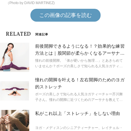
（Photo by DAVID MARTINEZ)
この画像の記事を読む
RELATED
関連記事
前後開脚できるようになる！？効果的な練習
方法とは｜股関節が柔らかくなるアーサナス
トレッチ
憧れの前後開脚。「体が硬いから無理…」とあきらめて
いませんか？ポーズの美しさで知られる人気ヨガティー
チャーの芥川舞子先生も、ヨガを始めた当時は体が硬か
ったとか。今からでも遅くはない！芥川先生のメソッド
憧れの開脚を叶える！左右開脚のためのヨガ
で、憧れの前後開脚を叶えましょう！
的ストレッチ
ポーズの美しさで知られる人気ヨガティーチャー芥川舞
子さん。憧れの開脚に近づくためのアーサナを教えても
らいました。
私がこれ以上「ストレッチ」をしない理由
ヨガ・メディスンのシニアティーチャー、レイチェル・