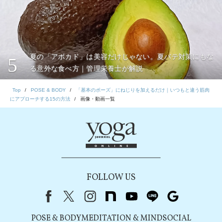
夏の「アボカド」は美容だけじゃない。夏バテ対策にもな
5
る意外な食べ方｜管理栄養士が解説
Top
POSE & BODY
「基本のポーズ」にねじりを加えるだけ｜いつもと違う筋肉
にアプローチする15の方法
画像・動画一覧
FOLLOW US
Facebook
X（旧Twitter）
instagram
note
youtube
line
Google
POSE & BODY
MEDITATION & MIND
SOCIAL