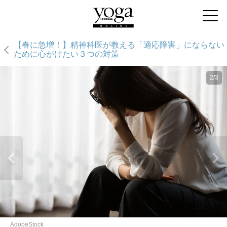
【春に急増！】精神科医が教える「適応障害」にならない
ために心がけたい３つの対策
2/3
AdobeStock