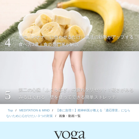
朝の「バナナ」に合わせるだけ。腸活の効率がアップする
4
食べ方3選｜食の専門家が解説
第二の心臓「ふくらはぎ」の疲れをリセット！硬さがみる
5
みるほぐれる「壁を使ってできる簡単ストレッチ」
Top
MEDITATION & MIND
【春に急増！】精神科医が教える「適応障害」になら
ないために心がけたい３つの対策
画像・動画一覧