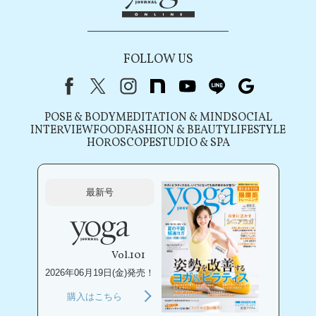
FOLLOW US
Facebook
X（旧Twitter）
instagram
note
youtube
line
Google
POSE & BODY
MEDITATION & MIND
SOCIAL
INTERVIEW
FOOD
FASHION & BEAUTY
LIFESTYLE
HOROSCOPE
STUDIO & SPA
最新号
Vol.101
2026年06月19日(金)発売！
購入はこちら