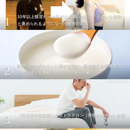
10年以上猫背だった私がジム通いなしで「きれいな姿勢」
1
と褒められるようになった秘密の習慣
朝の「ヨーグルト」に混ぜるだけ。骨を支える栄養素をま
2
とめて補える食材3選｜管理栄養士が解説
【男性更年期対策】テストステロン（男性ホルモン）を増
3
やす「５つの食品」