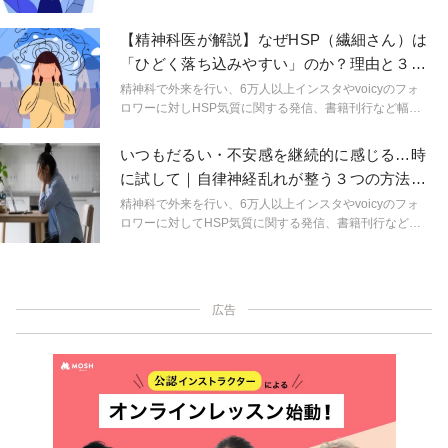
い分野で活動する精神科医しょうさんが、HSPやメンタ
ルヘルスに関する身近なギモンを解説。生きづらいをラ
【精神科医が解説】なぜHSP（繊細さん）は
クにするためのヒントを連載形式で紹介します。
「ひどく落ち込みやすい」のか？理由と３つ
の対処法
精神科で外来を行い、6万人以上インスタやvoicyのフォ
ロワーに対しHSP気質に関する発信、書籍刊行など幅広
い分野で活動する精神科医しょうさんが、HSPやメンタ
ルヘルスに関する身近なギモンを解説。生きづらいをラ
いつもだるい・不安感を継続的に感じる…時
クにするためのヒントを連載形式で紹介します。
に試して｜自律神経乱れが整う３つの方法
【精神科医が解説】
精神科で外来を行い、6万人以上インスタやvoicyのフォ
ロワーに対してHSP気質に関する発信、書籍刊行など幅
広い分野で活動する精神科医しょうさんが、HSPやメン
タルヘルスに関する身近なギモンを解説。生きづらいを
ラクにするためのヒントを連載形式で紹介します。
広告