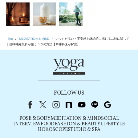
Top
MEDITATION & MIND
いつもだるい・不安感を継続的に感じる…時に試して
｜自律神経乱れが整う３つの方法【精神科医が解説】
FOLLOW US
Facebook
X（旧Twitter）
instagram
note
youtube
line
Google
POSE & BODY
MEDITATION & MIND
SOCIAL
INTERVIEW
FOOD
FASHION & BEAUTY
LIFESTYLE
HOROSCOPE
STUDIO & SPA