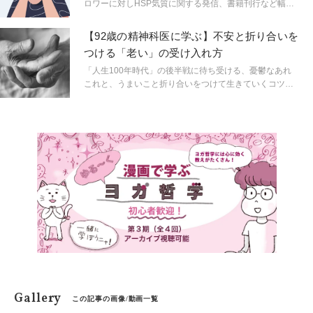
ロワーに対しHSP気質に関する発信、書籍刊行など幅広
い分野で活動する精神科医しょうさんが、HSPやメンタ
ルヘルスに関する身近なギモンを解説。生きづらいをラ
【92歳の精神科医に学ぶ】不安と折り合いを
クにするためのヒントを連載形式で紹介します。
つける「老い」の受け入れ方
「人生100年時代」の後半戦に待ち受ける、憂鬱なあれ
これと、うまいこと折り合いをつけて生きていくコツと
は？ 92歳の精神科医・中村恒子先生と、54歳で同じく精
神科医の奥田弘美先生のコンビが対談形式で語り尽くす
『不安と折り合いをつけて うまいこと老いる生き方』
（すばる舎）から抜粋してお届けします。
Gallery
この記事の画像/動画一覧