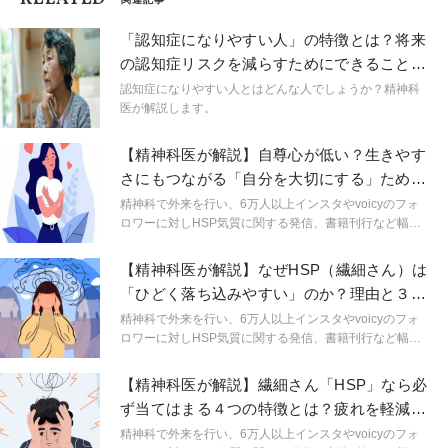
「認知症になりやすい人」の特徴とは？将来
の認知症リスクを減らすためにできること｜
精神科医が解説
認知症になりやすい人とはどんな人でしょうか？精神科
医が解説します。
【精神科医が解説】自尊心が低い？生きやす
さにもつながる「自分を大切にする」ための
3つのヒント
精神科で外来を行い、6万人以上インスタやvoicyのフォ
ロワーに対しHSP気質に関する発信、書籍刊行など幅広
い分野で活動する精神科医しょうさんが、HSPやメンタ
ルヘルスに関する身近なギモンを解説。生きづらいをラ
【精神科医が解説】なぜHSP（繊細さん）は
クにするためのヒントを連載形式で紹介します。
「ひどく落ち込みやすい」のか？理由と３つ
の対処法
精神科で外来を行い、6万人以上インスタやvoicyのフォ
ロワーに対しHSP気質に関する発信、書籍刊行など幅広
い分野で活動する精神科医しょうさんが、HSPやメンタ
ルヘルスに関する身近なギモンを解説。生きづらいをラ
【精神科医が解説】繊細さん「HSP」なら必
クにするためのヒントを連載形式で紹介します。
ず当てはまる４つの特徴とは？疲れを軽減す
るヒントも紹介
精神科で外来を行い、6万人以上インスタやvoicyのフォ