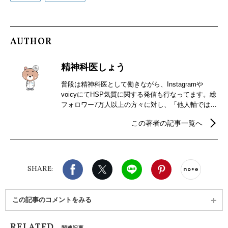
AUTHOR
精神科医しょう
普段は精神科医として働きながら、Instagramや
voicyにてHSP気質に関する発信も行なってます。総
フォロワー7万人以上の方々に対し、「他人軸ではな
く自分軸で気楽に生きられる」をテーマに発信中。
この著者の記事一覧へ
自分軸になりたい方は是非、私の発信をのぞいてみ
てください♪ 書籍
（https://www.amazon.co.jp/dp/4046060034）
Facebook
X（旧twitter）
LINE
Pinterest
noteで
SHARE:
この記事のコメントをみる
RELATED
関連記事