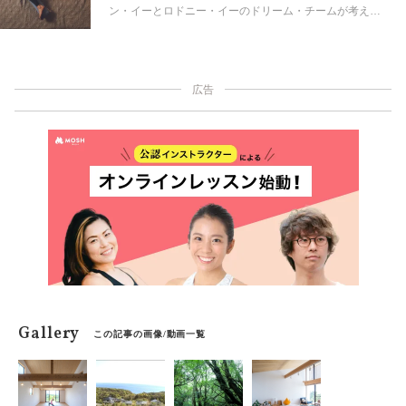
ン・イーとロドニー・イーのドリーム・チームが考え出
した不眠症状を和らげるメソッド「リストラティブヨ
ガ」。ボルスターやベルト、ブランケットなどのプロッ
プス（道具）を使い、その上に横たわることで体に負荷
をかけず、リラクゼーションへと誘うリストラティブヨ
広告
ガを中心に、瞑想、エッセンシャルオイル、レイキ（エ
ネルギーバランスを整える手法）のコンビネーション
が、不安と不眠の症状を和らげ、あなたに最高の眠りを
もたらしてくれるはずだ。
Gallery
この記事の画像/動画一覧