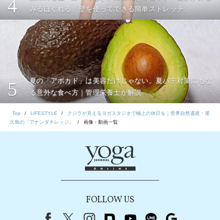
4
みるほぐれる「壁を使ってできる簡単ストレッチ」
夏の「アボカド」は美容だけじゃない。夏バテ対策にもな
5
る意外な食べ方｜管理栄養士が解説
Top
LIFESTYLE
クジラが見えるヨガスタジオで極上の休日を｜世界自然遺産・屋
久島の「アナンダチレッジ」
画像・動画一覧
FOLLOW US
Facebook
X（旧Twitter）
instagram
note
youtube
line
Google