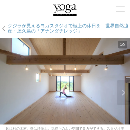
クジラが見えるヨガスタジオで極上の休日を｜世界自然遺
産・屋久島の「アナンダチレッジ」
1/5
床は杉の木材、壁は珪藻土。気持ちのよい空間でヨガができる。スタジオ主