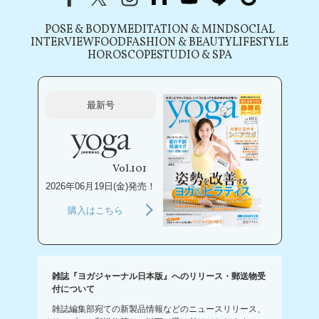
POSE & BODY
MEDITATION & MIND
SOCIAL
INTERVIEW
FOOD
FASHION & BEAUTY
LIFESTYLE
HOROSCOPE
STUDIO & SPA
最新号
Vol.101
2026年06月19日(金)発売！
購入はこちら
雑誌『ヨガジャーナル日本版』へのリリース・郵送物受
付について
雑誌編集部宛ての新製品情報などのニュースリリース、