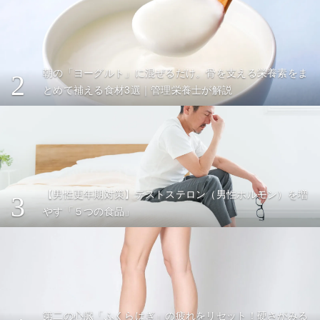
朝の「ヨーグルト」に混ぜるだけ。骨を支える栄養素をま
2
とめて補える食材3選｜管理栄養士が解説
【男性更年期対策】テストステロン（男性ホルモン）を増
3
やす「５つの食品」
第二の心臓「ふくらはぎ」の疲れをリセット！硬さがみる