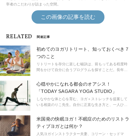
宰者のこだわりが詰まった空間。
この画像の記事を読む
RELATED
関連記事
初めてのヨガリトリート、知っておくべき７
つのこと
リトリートを存分に楽しむ秘訣は、前もってある程度時
間をかけて自分に合うプログラムを探すことだ。長年リ
トリートで指導をしているインストラクターたちが、初
めてのリトリートを有意義な体験にするために7つのアド
心穏やかになれる都会のオアシス！
バイスをする。
「TODAY SAGARA YOGA STUDIO」
しなやかな体と心を育む、ヨガ＋ストレッチを提案して
いる相楽のりこ先生。自分に正直な生き方と、一人ひと
りによりそう指導により、多くのヨギのあこがれの的
に。その先生が、2017年春にオープンしたヨガスタジオ
米国発の快眠ヨガ！不眠症のためのリストラ
「TODAY SAGARA YOGA STUDIO」を訪ねました。
ティブヨガとは何か？
人気ヨガインストラクター夫妻、コリーン・セッドマ