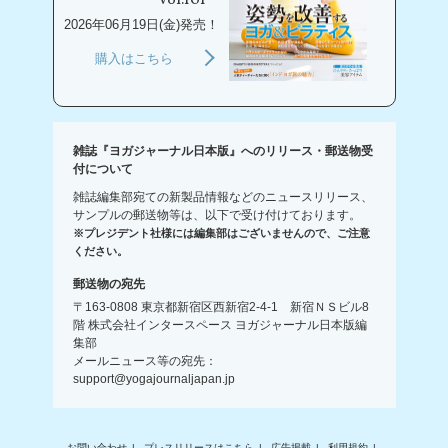
Vol.101
2026年06月19日(金)発売！
購入はこちら
雑誌『ヨガジャーナル日本版』へのリリース・郵送物受
付について
雑誌編集部宛ての新製品情報などのニュースリリース、
サンプルの郵送物等は、以下で受け付けております。
※プレジデント社様には編集部はございませんので、ご注意
ください。
郵送物の宛先
〒163-0808 東京都新宿区西新宿2-4-1 新宿ＮＳビル8
階 株式会社インタースペース ヨガジャーナル日本版編
集部
メールニュース等の宛先：
support@yogajournaljapan.jp
お問い合わせ
プレスリリースはこちら
広告掲載
利用規約