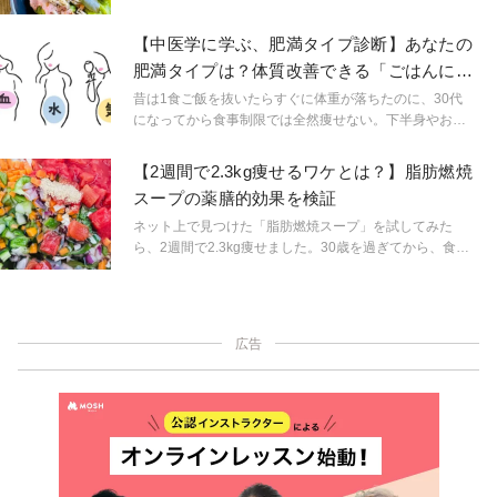
うか。胃もたれに限らず、だるさやむくみに悩まされる
人も多いのでは？「食べる薬」と呼ばれる、「キャベ
【中医学に学ぶ、肥満タイプ診断】あなたの
ツ」を食べて、胃腸を元気に年末を乗り越えましょう。
肥満タイプは？体質改善できる「ごはんにプ
ラス薬膳食材」
昔は1食ご飯を抜いたらすぐに体重が落ちたのに、30代
になってから食事制限では全然痩せない。下半身やお腹
周りが何をやっても痩せない。すぐにリバウンドす
る……ダイエットのお悩みは多くの方が一度は感じたこ
【2週間で2.3kg痩せるワケとは？】脂肪燃焼
とがあるはず。中医学の考え方をベースに、「肥満タイ
スープの薬膳的効果を検証
プ」を診断。自分に合った薬膳食材をいつものご飯にプ
ラスして、身体の中から肥満改善もしてみませんか？
ネット上で見つけた「脂肪燃焼スープ」を試してみた
ら、2週間で2.3kg痩せました。30歳を過ぎてから、食事
制限ではなかなか体重が落ちなかったのでとっても感動
しています。食材の薬膳的効果を調べてみたら、なるほ
どと思う事ばかり。ダイエット・美肌により野菜がたく
さん含まれていましたのでご紹介します。
広告