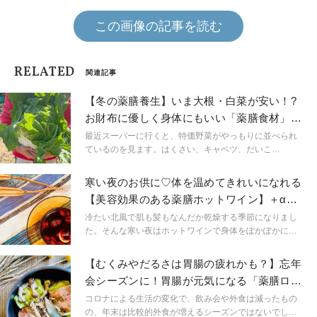
この画像の記事を読む
RELATED
関連記事
【冬の薬膳養生】いま大根・白菜が安い！?
お財布に優しく身体にもいい「薬膳食材」の
賢い食べ方
最近スーパーに行くと、特価野菜がやっもりに並べられ
ているのを見ます。はくさい、キャベツ、だいこ
ん・・・！うれしい限りですね。さらに、だいこんやは
くさいは、中国で豆腐と合わせて「養生三宝」といわれ
寒い夜のお供に♡体を温めてきれいになれる
薬膳で重宝されている食材なのです。お買得で身体にも
【美容効果のある薬膳ホットワイン】＋αア
良いなんて、とってもお得。ぜひ、今日の一品に追加し
レンジ食材
てみてください。
冷たい北風で肌も髪もなんだか乾燥する季節になりまし
た。そんな寒い夜はホットワインで身体をぽかぽかにな
りませんか。その際に、美容効果のある薬膳食材を入れ
て、ついでに「きれいになれる」なんて嬉しいですよ
【むくみやだるさは胃腸の疲れかも？】忘年
ね。自分の今の身体の状態に合わせて、お好みの薬膳食
会シーズンに！胃腸が元気になる「薬膳ロー
材を選んでみてください。
ルキャベツ」
コロナによる生活の変化で、飲み会や外食は減ったもの
の、年末は比較的外食が増えるシーズンではないでしょ