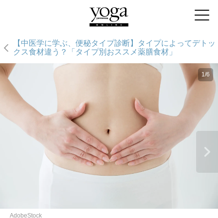
【中医学に学ぶ、便秘タイプ診断】タイプによってデトッ
クス食材違う？「タイプ別おススメ薬膳食材」
1/6
AdobeStock