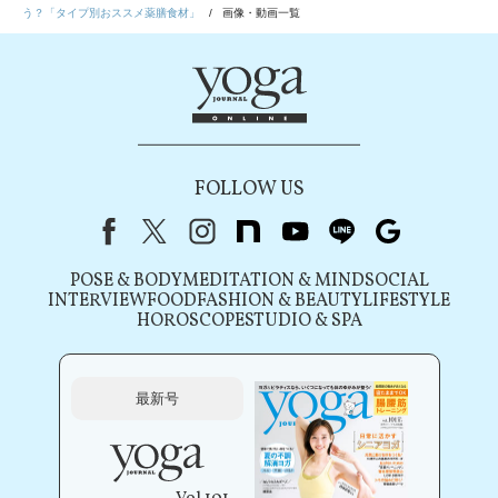
う？「タイプ別おススメ薬膳食材」
画像・動画一覧
FOLLOW US
Facebook
X（旧Twitter）
instagram
note
youtube
line
Google
POSE & BODY
MEDITATION & MIND
SOCIAL
INTERVIEW
FOOD
FASHION & BEAUTY
LIFESTYLE
HOROSCOPE
STUDIO & SPA
最新号