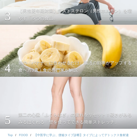
【男性更年期対策】テストステロン（男性ホルモン）を増
3
やす「５つの食品」
朝の「バナナ」に合わせるだけ。腸活の効率がアップする
4
食べ方3選｜食の専門家が解説
第二の心臓「ふくらはぎ」の疲れをリセット！硬さがみる
5
みるほぐれる「壁を使ってできる簡単ストレッチ」
Top
FOOD
【中医学に学ぶ、便秘タイプ診断】タイプによってデトックス食材違