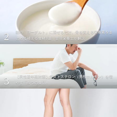
朝の「ヨーグルト」に混ぜるだけ。骨を支える栄養素をま
2
とめて補える食材3選｜管理栄養士が解説
【男性更年期対策】テストステロン（男性ホルモン）を増
3
やす「５つの食品」