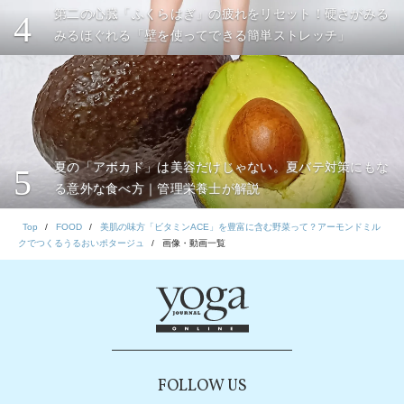
第二の心臓「ふくらはぎ」の疲れをリセット！硬さがみる
4
みるほぐれる「壁を使ってできる簡単ストレッチ」
夏の「アボカド」は美容だけじゃない。夏バテ対策にもな
5
る意外な食べ方｜管理栄養士が解説
Top
FOOD
美肌の味方「ビタミンACE」を豊富に含む野菜って？アーモンドミル
クでつくるうるおいポタージュ
画像・動画一覧
FOLLOW US