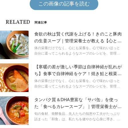
この画像の記事を読む
RELATED
関連記事
食欲の秋は賢く代謝を上げる！きのこと豚肉
の生姜スープ｜管理栄養士が教える【心と体
の栄養スープ】
体の栄養だけでなく、心にも栄養を。心で味わいほっと
自分に還ってこられるようなスープのレシピを、管理栄
養士の高波紗希さんに連載形式で教わります。
【寒暖の差が激しい季節は自律神経が乱れが
ち】食事で自律神経をケア！焼き鮭と根菜の
粕汁
体の栄養だけでなく、心にも栄養を。心で味わいほっと
自分に還ってこられるようなスープのレシピを、管理栄
養士の高波紗希さんに連載形式で教わります。
タンパク質＆DHA豊富な「サバ缶」を使っ
た「食べるカレースープ」｜管理栄養士が教
える健康スープ
旬の食材、発酵食品…先人たちの知恵や工夫がたっぷり
詰まった「和食」は、私たちを健やかな心身に導き、腸
内の環境を改善することで健康やスリムな体形も叶えて