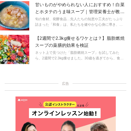
くれます。食の欧米化が進んだ現代社会で、今こそ昔な
甘いものがやめられない人におすすめ！白菜
がらの「和ごはん」に立ち返りませんか？一汁一菜でな
とホタテのうま味スープ｜管理栄養士が教え
くてもOK！手軽に日常の食卓に取り入れられる和風スー
る健康スープ
プレシピを、管理栄養士の圓尾和紀さんが連載形式で教
旬の食材、発酵食品…先人たちの知恵や工夫がたっぷり
えてくれます。
詰まった「和食」は、私たちを健やかな心身に導き、腸
内の環境を改善することで健康やスリムな体形も叶えて
くれます。食の欧米化が進んだ現代社会で、今こそ昔な
【2週間で2.3kg痩せるワケとは？】脂肪燃焼
がらの「和ごはん」に立ち返りませんか？一汁一菜でな
スープの薬膳的効果を検証
くてもOK！手軽に日常の食卓に取り入れられる和風スー
プレシピを、管理栄養士の圓尾和紀さんが連載形式で教
ネット上で見つけた「脂肪燃焼スープ」を試してみた
えてくれます。
ら、2週間で2.3kg痩せました。30歳を過ぎてから、食事
制限ではなかなか体重が落ちなかったのでとっても感動
しています。食材の薬膳的効果を調べてみたら、なるほ
どと思う事ばかり。ダイエット・美肌により野菜がたく
さん含まれていましたのでご紹介します。
広告