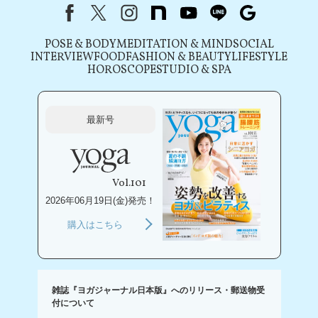
Facebook
X（旧Twitter）
instagram
note
youtube
line
Google
POSE & BODY
MEDITATION & MIND
SOCIAL
INTERVIEW
FOOD
FASHION & BEAUTY
LIFESTYLE
HOROSCOPE
STUDIO & SPA
最新号
Vol.101
2026年06月19日(金)発売！
購入はこちら
雑誌『ヨガジャーナル日本版』へのリリース・郵送物受
付について