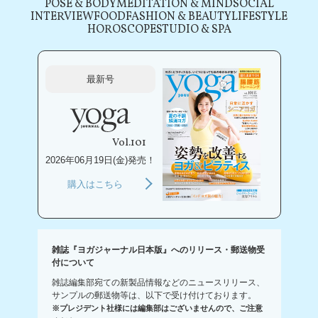
POSE & BODY
MEDITATION & MIND
SOCIAL
INTERVIEW
FOOD
FASHION & BEAUTY
LIFESTYLE
HOROSCOPE
STUDIO & SPA
最新号
Vol.101
2026年06月19日(金)発売！
購入はこちら
雑誌『ヨガジャーナル日本版』へのリリース・郵送物受
付について
雑誌編集部宛ての新製品情報などのニュースリリース、
サンプルの郵送物等は、以下で受け付けております。
※プレジデント社様には編集部はございませんので、ご注意