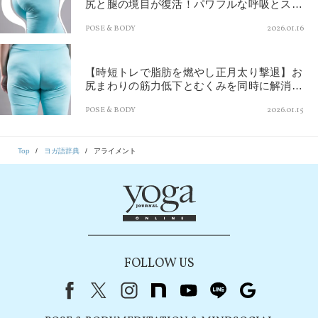
尻と腿の境目が復活！パワフルな呼吸とスク
ワットでお尻の筋肉が目覚める
POSE & BODY
2026.01.16
【時短トレで脂肪を燃やし正月太り撃退】お
尻まわりの筋力低下とむくみを同時に解消。
垂れ尻がキュッと引き締まる！
POSE & BODY
2026.01.15
Top
ヨガ語辞典
アライメント
FOLLOW US
Facebook
X（旧Twitter）
instagram
note
youtube
line
Google