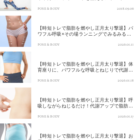
つ
POSE & BODY
2018.09.06
【時短トレで脂肪を燃やし正月太り撃退】パ
ワフル呼吸×その場ランニングでみるみる脂
肪が落ちて全身痩せへ
POSE & BODY
2026.01.11
【時短トレで脂肪を燃やし正月太り撃退】体
育座りに、パワフルな呼吸とねじりで代謝ア
ップ！くびれのあるウエストに
POSE & BODY
2026.01.18
【時短トレで脂肪を燃やし正月太り撃退】呼
吸しながらねじるだけ！代謝アップで脂肪が
メラメラ燃えてくびれ復活！
POSE & BODY
2026.01.17
【時短トレで脂肪を燃やし正月太り撃退】お