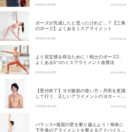
とは
POSE & BODY
2021.10.01
ポーズが完成したと思ったけれど…？【三角
のポーズ】よくあるミスアライメント
POSE & BODY
2021.04.04
より安定感を得るために！戦士のポーズ2、
よくある5つのミスアライメント改善法
POSE & BODY
2020.08.31
【受付終了】ヨガ腹筋の使い方～丹田を意識
して行う、正しいアライメントのヨガ～＜柳
本和也先生＞
STUDIO & SPA
2019.01.25
バランス×後屈の壁を乗り越えよう！簡単に
下半身のアライメントを整えるアドバイス２