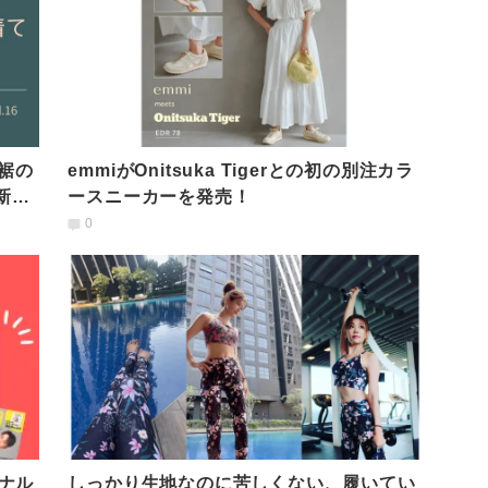
】裾の
emmiがOnitsuka Tigerとの初の別注カラ
新作
ースニーカーを発売！
0
ナル
しっかり生地なのに苦しくない、履いてい