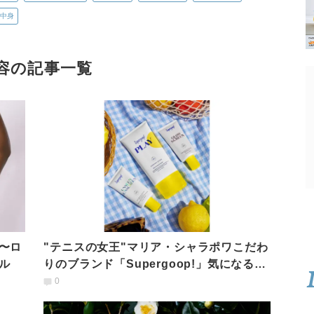
中身
容の記事一覧
〜ロ
"テニスの女王"マリア・シャラポワこだわ
ル
りのブランド「Supergoop!」気になるラ
インナップ
0