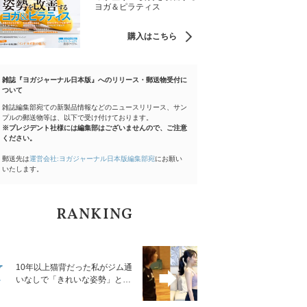
ヨガ＆ピラティス
購入はこちら
雑誌『ヨガジャーナル日本版』へのリリース・郵送物受付に
ついて
雑誌編集部宛ての新製品情報などのニュースリリース、サン
プルの郵送物等は、以下で受け付けております。
※プレジデント社様には編集部はございませんので、ご注意
ください。
郵送先は
運営会社:ヨガジャーナル日本版編集部宛
にお願い
いたします。
RANKING
1
10年以上猫背だった私がジム通
いなしで「きれいな姿勢」と褒
められるようになった秘密の習
慣