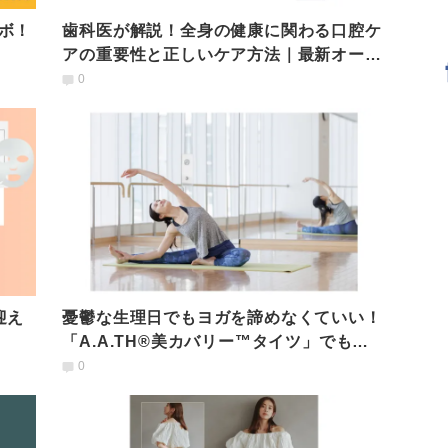
ボ！
歯科医が解説！全身の健康に関わる口腔ケ
アの重要性と正しいケア方法｜最新オーラ
ルケアアイテムも紹介
0
迎え
憂鬱な生理日でもヨガを諦めなくていい！
「A.A.TH®美カバリー™タイツ」でもっ
とアクティブに！
0