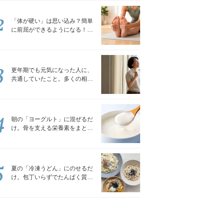
2
「体が硬い」は思い込み？簡単
に前屈ができるようになる！腿
裏を少しずつゆるめる「前屈ス
トレッチ」
3
更年期でも元気になった人に、
共通していたこと。多くの相談
を受けてきた私が言える、たっ
たひとつのこと
4
朝の「ヨーグルト」に混ぜるだ
け。骨を支える栄養素をまとめ
て補える食材3選｜管理栄養士が
解説
5
夏の「冷凍うどん」にのせるだ
け。包丁いらずでたんぱく質を
補える組み合わせ3選｜管理栄養
士が解説