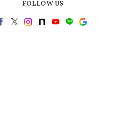
FOLLOW US
Facebook
X（旧twitter）
instagram
note
Youtube
line
Google