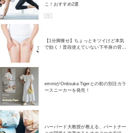
こ！おすすめ2選
PR
【1分脚痩せ】ちょっとキツイけど本気
で効く！普段使えていない下半身の背面
を鍛える「美脚トレ」
emmiがOnitsuka Tigerとの初の別注カラ
ースニーカーを発売！
ハーバード大教授が教える、パートナー