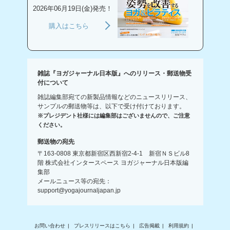
2026年06月19日(金)発売！
購入はこちら
雑誌『ヨガジャーナル日本版』へのリリース・郵送物受
付について
雑誌編集部宛ての新製品情報などのニュースリリース、
サンプルの郵送物等は、以下で受け付けております。
※プレジデント社様には編集部はございませんので、ご注意
ください。
郵送物の宛先
〒163-0808 東京都新宿区西新宿2-4-1 新宿ＮＳビル8
階 株式会社インタースペース ヨガジャーナル日本版編
集部
メールニュース等の宛先：
support@yogajournaljapan.jp
お問い合わせ
プレスリリースはこちら
広告掲載
利用規約