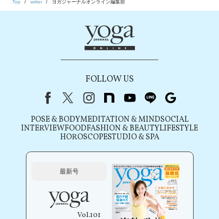
Top
writer
ヨガジャーナルオンライン編集部
FOLLOW US
Facebook
X（旧Twitter）
instagram
note
youtube
line
Google
POSE & BODY
MEDITATION & MIND
SOCIAL
INTERVIEW
FOOD
FASHION & BEAUTY
LIFESTYLE
HOROSCOPE
STUDIO & SPA
最新号
Vol.101