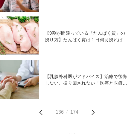
リスクが低い！？
【9割が間違っている「たんぱく質」の
摂り方】たんぱく質は１日何ｇ摂ればよ
い？管理栄養士が解説
【乳腺外科医がアドバイス】治療で後悔
しない、振り回されない「医療と医療情
報との上手なつき合い方」
136
174
/