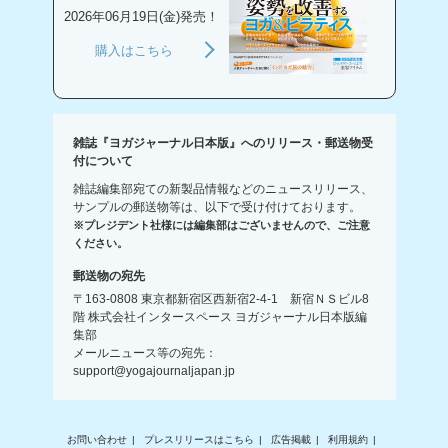
2026年06月19日(金)発売！
購入はこちら
雑誌『ヨガジャーナル日本版』へのリリース・郵送物受
付について
雑誌編集部宛ての新製品情報などのニュースリリース、
サンプルの郵送物等は、以下で受け付けております。
※プレジデント社様には編集部はございませんので、ご注意
ください。
郵送物の宛先
〒163-0808 東京都新宿区西新宿2-4-1 新宿ＮＳビル8
階 株式会社インタースペース ヨガジャーナル日本版編
集部
メールニュース等の宛先：
support@yogajournaljapan.jp
お問い合わせ
プレスリリースはこちら
広告掲載
利用規約