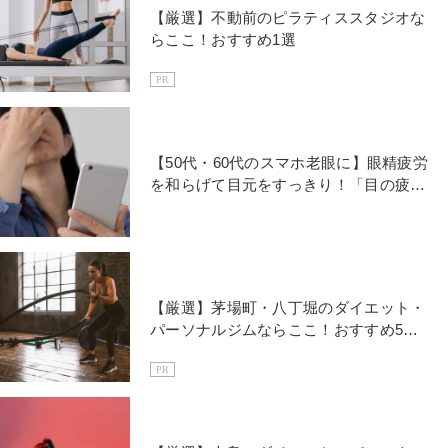
【厳選】不動前のピラティススタジオな
らここ！おすすめ1選
PR
【50代・60代のスマホ老眼に】眼精疲労
を和らげて目元をすっきり！「目の疲れ
を緩和するワーク」
【厳選】茅場町・八丁堀のダイエット・
パーソナルジムならここ！おすすめ5
選
PR