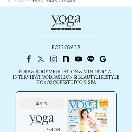
Top
writer
ヨガジャーナルオンライン編集部
FOLLOW US
Facebook
X（旧Twitter）
instagram
note
youtube
line
Google
POSE & BODY
MEDITATION & MIND
SOCIAL
INTERVIEW
FOOD
FASHION & BEAUTY
LIFESTYLE
HOROSCOPE
STUDIO & SPA
最新号
Vol.101