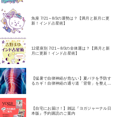
魚座 7/21～8/3の運勢は？【満月と新月に更
新！インド占星術】
12星座別 7/21～8/3の全体運は？【満月と新
月に更新！インド占星術】
【猛暑で自律神経が危ない】夏バテを予防す
るカギ！自律神経の通り道「背骨」を整える
30秒セルフケア
【自宅にお届け！】雑誌『ヨガジャーナル日
本版』予約購読のご案内