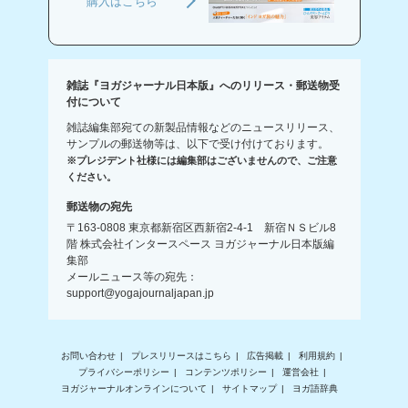
購入はこちら
雑誌『ヨガジャーナル日本版』へのリリース・郵送物受
付について
雑誌編集部宛ての新製品情報などのニュースリリース、
サンプルの郵送物等は、以下で受け付けております。
※プレジデント社様には編集部はございませんので、ご注意
ください。
郵送物の宛先
〒163-0808 東京都新宿区西新宿2-4-1 新宿ＮＳビル8
階 株式会社インタースペース ヨガジャーナル日本版編
集部
メールニュース等の宛先：
support@yogajournaljapan.jp
お問い合わせ
プレスリリースはこちら
広告掲載
利用規約
プライバシーポリシー
コンテンツポリシー
運営会社
ヨガジャーナルオンラインについて
サイトマップ
ヨガ語辞典