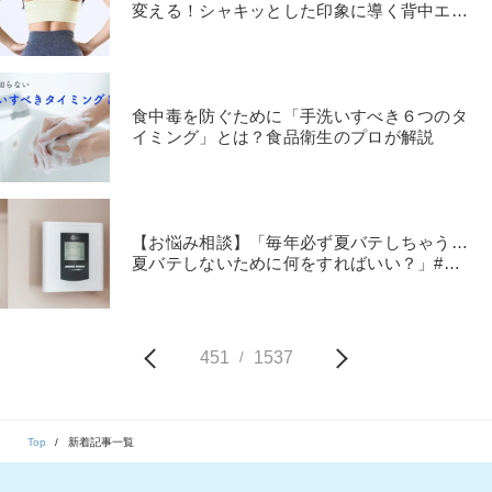
変える！シャキッとした印象に導く背中エク
ササイズ
食中毒を防ぐために「手洗いすべき６つのタ
イミング」とは？食品衛生のプロが解説
【お悩み相談】「毎年必ず夏バテしちゃう…
夏バテしないために何をすればいい？」#毒
出し保健室
451
1537
/
Top
新着記事一覧