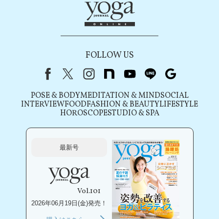
FOLLOW US
Facebook
X（旧Twitter）
instagram
note
youtube
line
Google
POSE & BODY
MEDITATION & MIND
SOCIAL
INTERVIEW
FOOD
FASHION & BEAUTY
LIFESTYLE
HOROSCOPE
STUDIO & SPA
最新号
Vol.101
2026年06月19日(金)発売！