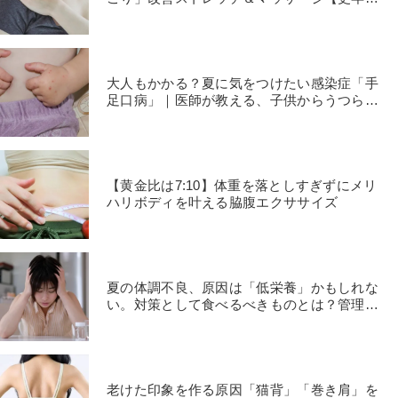
の肩こり対策】
大人もかかる？夏に気をつけたい感染症「手
足口病」｜医師が教える、子供からうつらな
いための対策
【黄金比は7:10】体重を落としすぎずにメリ
ハリボディを叶える脇腹エクササイズ
夏の体調不良、原因は「低栄養」かもしれな
い。対策として食べるべきものとは？管理栄
養士が回答
老けた印象を作る原因「猫背」「巻き肩」を