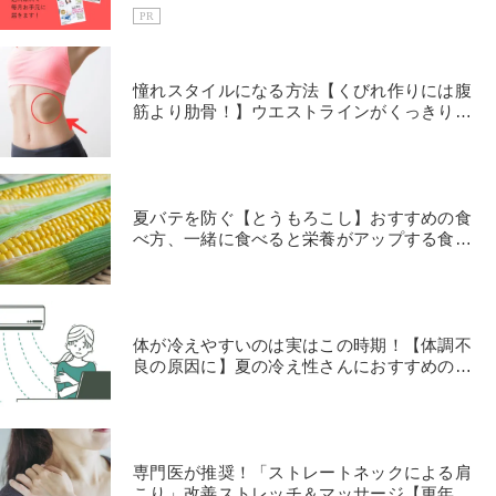
PR
憧れスタイルになる方法【くびれ作りには腹
筋より肋骨！】ウエストラインがくっきりす
る「肋骨エクサ」
夏バテを防ぐ【とうもろこし】おすすめの食
べ方、一緒に食べると栄養がアップする食材
は？栄養士が回答
体が冷えやすいのは実はこの時期！【体調不
良の原因に】夏の冷え性さんにおすすめの体
ポカポカヨガ
専門医が推奨！「ストレートネックによる肩
こり」改善ストレッチ＆マッサージ【更年期