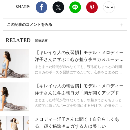
Facebook
X（旧twitter）
LINE
Pinterest
noteで
SHARE:
この記事のコメントをみる
RELATED
関連記事
【キレイな人の夜習慣】モデル・メロディー
洋子さんに学ぶ！心が整う夜ヨガ＆ルーティ
ン
まとまった時間が取れなくても、寝る前ちょっとの時間
にヨガのポーズを習慣にするだけで、心身をこまめにメ
ンテナンスできるから、毎日の体調や気分がまるで変わ
ってくる。そんなメロディー洋子さんのルーティンを参
【キレイな人の朝習慣】モデル・メロディー
考に、ヘルシーなボディ＆マインドで毎日をもっと心地
洋子さんに学ぶ朝ヨガ「胸が開くアップドッ
よく楽しんでいきましょう！
グ」
まとまった時間が取れなくても、朝起きてからちょっと
の時間にヨガのポーズを習慣にするだけで、心身をこま
めにメンテナンスできるから、毎日の体調や気分がまる
で変わってくる。そんなメロディー洋子さんのルーティ
メロディー洋子さんに聞く！自分らしくあ
ンを参考に、ヘルシーなボディ＆マインドで毎日をもっ
る、輝く秘訣＃ヨガする人は美しい
と心地よく楽しんでいきましょう！