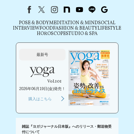
Facebook
X（旧Twitter）
instagram
note
youtube
line
Google
POSE & BODY
MEDITATION & MIND
SOCIAL
INTERVIEW
FOOD
FASHION & BEAUTY
LIFESTYLE
HOROSCOPE
STUDIO & SPA
最新号
Vol.101
2026年06月19日(金)発売！
購入はこちら
雑誌『ヨガジャーナル日本版』へのリリース・郵送物受
付について