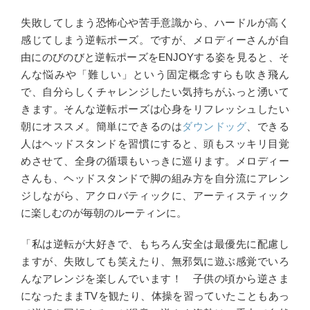
失敗してしまう恐怖心や苦手意識から、ハードルが高く
感じてしまう逆転ポーズ。ですが、メロディーさんが自
由にのびのびと逆転ポーズをENJOYする姿を見ると、そ
んな悩みや「難しい」という固定概念すらも吹き飛ん
で、自分らしくチャレンジしたい気持ちがふっと湧いて
きます。そんな逆転ポーズは心身をリフレッシュしたい
朝にオススメ。簡単にできるのは
ダウンドッグ
、できる
人はヘッドスタンドを習慣にすると、頭もスッキリ目覚
めさせて、全身の循環もいっきに巡ります。メロディー
さんも、ヘッドスタンドで脚の組み方を自分流にアレン
ジしながら、アクロバティックに、アーティスティック
に楽しむのが毎朝のルーティンに。
「私は逆転が大好きで、もちろん安全は最優先に配慮し
ますが、失敗しても笑えたり、無邪気に遊ぶ感覚でいろ
んなアレンジを楽しんでいます！ 子供の頃から逆さま
になったままTVを観たり、体操を習っていたこともあっ