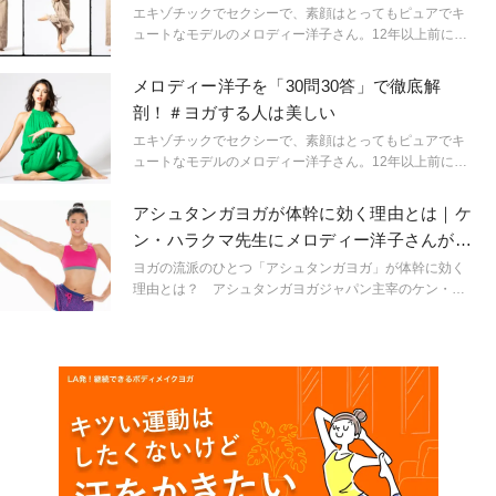
エキゾチックでセクシーで、素顔はとってもピュアでキ
ュートなモデルのメロディー洋子さん。12年以上前にヨ
ガに出会い、どんなときも自分と向き合い自分を愛する
大切さを学び、癒され、伝え続けながら、２年前にはヨ
メロディー洋子を「30問30答」で徹底解
ガインストラクターの資格も取得されました！ 時間を
剖！＃ヨガする人は美しい
重ねるごとに、内も外もどんどんと磨きがかかり、会う
たびに純粋でパワフルなエネルギーをくれるメロディー
エキゾチックでセクシーで、素顔はとってもピュアでキ
さん、今回はキレイの秘訣を教えてもらいます！
ュートなモデルのメロディー洋子さん。12年以上前にヨ
ガに出会い、どんなときも自分と向き合い自分を愛する
大切さを学び、癒され、伝え続けながら、２年前にはヨ
アシュタンガヨガが体幹に効く理由とは｜ケ
ガインストラクターの資格も取得されました！ 時間を
ン・ハラクマ先生にメロディー洋子さんが聞
重ねるごとに、内も外もどんどんと磨きがかかり、会う
いた！
たびに純粋でパワフルなエネルギーをくれるメロディー
ヨガの流派のひとつ「アシュタンガヨガ」が体幹に効く
さん、その魅力を30問30答で紐解きます！
理由とは？ アシュタンガヨガジャパン主宰のケン・ハ
ラクマ先生にモデルのメロディー洋子さんが聞きまし
た。