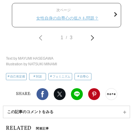
次ページ
女性自身の自尊心の低さも問題？
1
3
/
Text by MAYUMI HASEGAWA
Illustration by NATSUKI MINAMI
自己肯定感
対談
フェミニズム
自尊心
Facebook
X（旧twitter）
LINE
Pinterest
noteで
SHARE:
この記事のコメントをみる
RELATED
関連記事