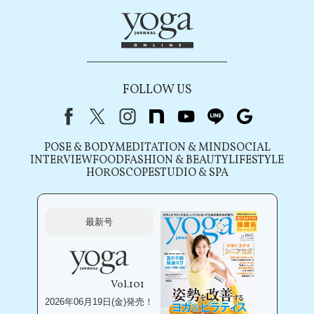
FOLLOW US
Facebook
X（旧Twitter）
instagram
note
youtube
line
Google
POSE & BODY
MEDITATION & MIND
SOCIAL
INTERVIEW
FOOD
FASHION & BEAUTY
LIFESTYLE
HOROSCOPE
STUDIO & SPA
最新号
Vol.101
2026年06月19日(金)発売！