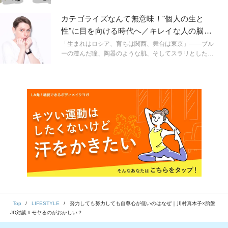
は、「モヤるのがおかしい？」をテーマに、普段流して
ない」「〜でなければおかしい」という声。その瞬間は
しまいまがちな違和感や呪縛について話し合ってもらい
何か引っかかるのに、忙しさで受け流しているうちに麻
カテゴライズなんて無意味！"個人の生と
ました。今回のテーマは結婚と出産に関する違和感につ
痺してしまい、気づけば生きづらさを感じていません
性"に目を向ける時代へ／キレイな人の脳内
いて。
か？社会派インスタグラムが人気のコラムニスト／バリ
#2 小原ブラス
キャリ金融女子の川村真木子さんと、現役女子大生で恋
「生まれはロシア、育ちは関西、舞台は東京」——ブル
愛コラムが人気の胎盤JDさんによるスペシャル対談で
ーの澄んだ瞳、陶器のような肌、そしてスラリとした佇
は、「モヤるのがおかしい？」をテーマに、普段流して
まい。そんなノーブルなルックスと知的でウィットに富
しまいがちな違和感や呪縛について話し合ってもらいま
んだ意表を突く関西弁トークで、18歳の時にインターネ
した。
ットテレビ「ニコニコ生放送」で一躍注目を集めた“ロシ
ア系関西人”小原ブラスさん。今やTOKYO MX「5時に夢
中」などのTV番組やコラムニストとして多方面のメディ
アで活躍する一方、大阪育ちのロシア人モデル・中庭ア
レクサンドラさんとのユニット「ピロシキーズ」でユー
チューバーとしてもフォロワー急増中だ。そんな彼の素
顔に迫るべく、美容やプライベートから現在の情勢のこ
とまで10問10答を投げかけてみた。
Top
LIFESTYLE
努力しても努力しても自尊心が低いのはなぜ｜川村真木子×胎盤
JD対談＃モヤるのがおかしい？