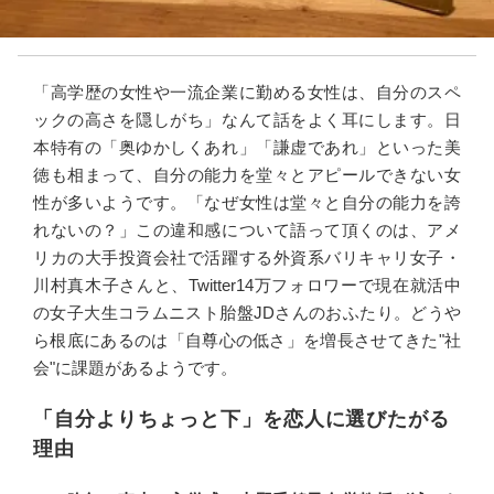
「高学歴の女性や一流企業に勤める女性は、自分のスペ
ックの高さを隠しがち」なんて話をよく耳にします。日
本特有の「奥ゆかしくあれ」「謙虚であれ」といった美
徳も相まって、自分の能力を堂々とアピールできない女
性が多いようです。「なぜ女性は堂々と自分の能力を誇
れないの？」この違和感について語って頂くのは、アメ
リカの大手投資会社で活躍する外資系バリキャリ女子・
川村真木子さんと、Twitter14万フォロワーで現在就活中
の女子大生コラムニスト胎盤JDさんのおふたり。どうや
ら根底にあるのは「自尊心の低さ」を増長させてきた"社
会"に課題があるようです。
「自分よりちょっと下」を恋人に選びたがる
理由