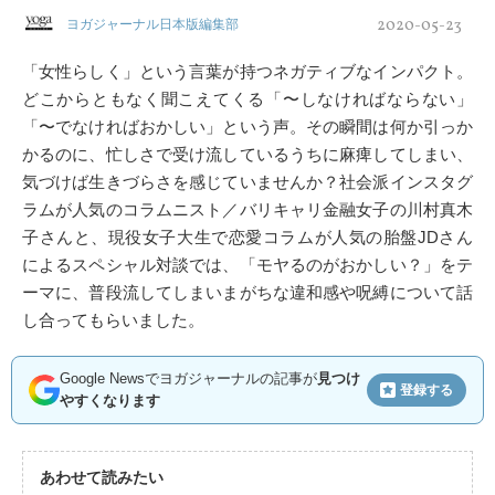
2020-05-23
ヨガジャーナル日本版編集部
「女性らしく」という言葉が持つネガティブなインパクト。
どこからともなく聞こえてくる「〜しなければならない」
「〜でなければおかしい」という声。その瞬間は何か引っか
かるのに、忙しさで受け流しているうちに麻痺してしまい、
気づけば生きづらさを感じていませんか？社会派インスタグ
ラムが人気のコラムニスト／バリキャリ金融女子の川村真木
子さんと、現役女子大生で恋愛コラムが人気の胎盤JDさん
によるスペシャル対談では、「モヤるのがおかしい？」をテ
ーマに、普段流してしまいまがちな違和感や呪縛について話
し合ってもらいました。
Google Newsでヨガジャーナルの記事が
見つけ
登録する
やすくなります
あわせて読みたい