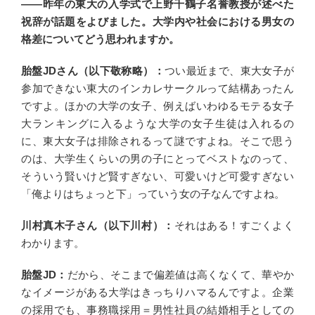
――昨年の東大の入学式で上野千鶴子名誉教授が述べた
祝辞が話題をよびました。大学内や社会における男女の
格差についてどう思われますか。
胎盤JDさん（以下敬称略）：
つい最近まで、東大女子が
参加できない東大のインカレサークルって結構あったん
ですよ。ほかの大学の女子、例えばいわゆるモテる女子
大ランキングに入るような大学の女子生徒は入れるの
に、東大女子は排除されるって謎ですよね。そこで思う
のは、大学生くらいの男の子にとってベストなのって、
そういう賢いけど賢すぎない、可愛いけど可愛すぎない
「俺よりはちょっと下」っていう女の子なんですよね。
川村真木子さん（以下川村）：
それはある！すごくよく
わかります。
胎盤JD：
だから、そこまで偏差値は高くなくて、華やか
なイメージがある大学はきっちりハマるんですよ。企業
の採用でも、事務職採用＝男性社員の結婚相手としての