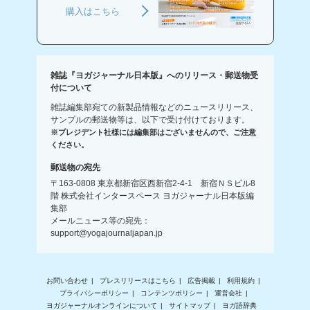
購入はこちら
雑誌『ヨガジャーナル日本版』へのリリース・郵送物受
付について
雑誌編集部宛ての新製品情報などのニュースリリース、
サンプルの郵送物等は、以下で受け付けております。
※プレジデント社様には編集部はございませんので、ご注意
ください。
郵送物の宛先
〒163-0808 東京都新宿区西新宿2-4-1 新宿ＮＳビル8
階 株式会社インタースペース ヨガジャーナル日本版編
集部
メールニュース等の宛先：
support@yogajournaljapan.jp
お問い合わせ
プレスリリースはこちら
広告掲載
利用規約
プライバシーポリシー
コンテンツポリシー
運営会社
ヨガジャーナルオンラインについて
サイトマップ
ヨガ語辞典