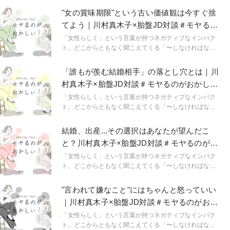
"女の賞味期限"という古い価値観は今すぐ捨
てよう｜川村真木子×胎盤JD対談＃モヤるの
がおかしい？
「女性らしく」という言葉が持つネガティブなインパク
ト。どこからともなく聞こえてくる「〜しなければなら
ない」「〜でなければおかしい」という声。その瞬間は
何か引っかかるのに、忙しさで受け流しているうちに麻
「誰もが羨む結婚相手」の落とし穴とは｜川
痺してしまい、気づけば生きづらさを感じていません
村真木子×胎盤JD対談＃モヤるのがおかし
か？社会派インスタグラムが人気のコラムニスト／バリ
い？
キャリ金融女子の川村真木子さんと、現役女子大生で恋
「女性らしく」という言葉が持つネガティブなインパク
愛コラムが人気の胎盤JDさんによるスペシャル対談で
ト。どこからともなく聞こえてくる「〜しなければなら
は、「モヤるのがおかしい？」をテーマに、普段流して
ない」「〜でなければおかしい」という声。その瞬間は
しまいまがちな違和感や呪縛について話し合ってもらい
何か引っかかるのに、忙しさで受け流しているうちに麻
結婚、出産...その選択はあなたが望んだこ
ました。
痺してしまい、気づけば生きづらさを感じていません
と？川村真木子×胎盤JD対談＃モヤるのがお
か？社会派インスタグラムが人気のコラムニスト／バリ
かしい？
キャリ金融女子の川村真木子さんと、現役女子大生で恋
「女性らしく」という言葉が持つネガティブなインパク
愛コラムが人気の胎盤JDさんによるスペシャル対談で
ト。どこからともなく聞こえてくる「〜しなければなら
は、「モヤるのがおかしい？」をテーマに、普段流して
ない」「〜でなければおかしい」という声。その瞬間は
しまいまがちな違和感や呪縛について話し合ってもらい
何か引っかかるのに、忙しさで受け流しているうちに麻
"言われて嫌なこと"にはちゃんと怒っていい
ました。
痺してしまい、気づけば生きづらさを感じていません
｜川村真木子×胎盤JD対談＃モヤるのがおか
か？社会派インスタグラムが人気のコラムニスト／バリ
しい？
キャリ金融女子の川村真木子さんと、現役女子大生で恋
「女性らしく」という言葉が持つネガティブなインパク
愛コラムが人気の胎盤JDさんによるスペシャル対談で
ト。どこからともなく聞こえてくる「〜しなければなら