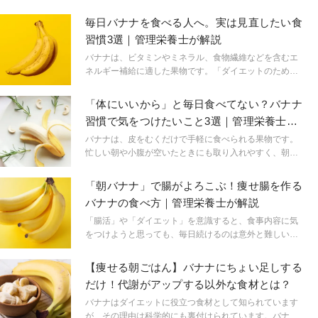
毎日バナナを食べる人へ。実は見直したい食
習慣3選｜管理栄養士が解説
バナナは、ビタミンやミネラル、食物繊維などを含むエ
ネルギー補給に適した果物です。「ダイエットのため
に」と毎日取り入れている人も多いのではないでしょう
か。しかし、良かれと思って続けている食べ方が、実は
「体にいいから」と毎日食べてない？バナナ
太る原因になっているかもしれません。この記事では、
習慣で気をつけたいこと3選｜管理栄養士が
管理栄養士の視点からバナナで太りやすくなってしまう
解説
習慣と、ダイエット中におすすめの食べ方をわかりやす
バナナは、皮をむくだけで手軽に食べられる果物です。
く紹介します。
忙しい朝や小腹が空いたときにも取り入れやすく、朝食
や間食として毎日食べている方も多いのではないでしょ
うか。一方で「体にいいから」「お菓子よりヘルシーだ
「朝バナナ」で腸がよろこぶ！痩せ腸を作る
から」となんとなく食べ続けていると、食べ方によって
バナナの食べ方｜管理栄養士が解説
は糖質の摂り過ぎや栄養バランスの偏りにつながる場合
があります。今回は、毎日バナナを食べている人が見落
「腸活」や「ダイエット」を意識すると、食事内容に気
としやすい落とし穴と、健康的に取り入れるコツを管理
をつけようと思っても、毎日続けるのは意外と難しいも
栄養士の視点から解説します。
のです。手間がかかったり、特別な食材が必要だったり
すると、いつの間にか挫折してしまうことも少なくあり
【痩せる朝ごはん】バナナにちょい足しする
ません。そんな中で注目したいのが、手軽に取り入れら
だけ！代謝がアップする以外な食材とは？
れる定番フルーツ「バナナ」です。実は、バナナは食べ
方やタイミングを少し意識するだけで、腸内環境を整
バナナはダイエットに役立つ食材として知られています
え、太りにくい“痩せ腸”づくりをサポートしてくれる果
が、その理由は科学的にも裏付けられています。バナナ