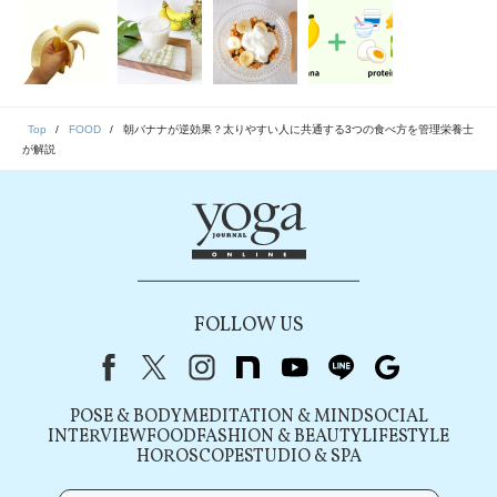
Top
FOOD
朝バナナが逆効果？太りやすい人に共通する3つの食べ方を管理栄養士
が解説
FOLLOW US
Facebook
X（旧Twitter）
instagram
note
youtube
line
Google
POSE & BODY
MEDITATION & MIND
SOCIAL
INTERVIEW
FOOD
FASHION & BEAUTY
LIFESTYLE
HOROSCOPE
STUDIO & SPA