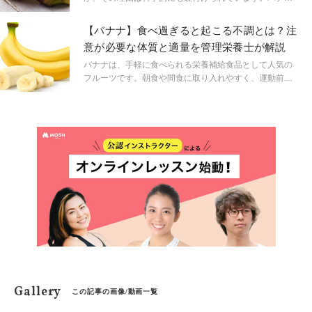
物。本記事では、朝にバナナを食べるメリットや、腸を
には代謝を促進する成分が豊富に含まれており、特に運
よろこばせるためのポイントを、エビデンスを交えなが
動後の回復や体脂肪の燃焼に役立ちます。さらに、ある
【バナナ】食べ過ぎると起こる不調とは？注
らわかりやすく解説します。
食品をプラスすることで、タンパク質摂取量が増え、筋
意が必要な体質と適量を管理栄養士が解説
肉の合成が促進され、基礎代謝が向上します。この組み
合わせは、健康的な体重管理に最適な朝食となります。
バナナは、手軽に食べられる栄養補給食品として人気の
フルーツです。朝食や間食に取り入れやすく、運動前後
のエネルギーチャージにも適しているため、毎日のよう
に食べている方も多いのではないでしょうか。しかし
「健康に良いから」とつい食べ過ぎてしまうと、体質や
健康状態によっては不調につながることもあります。今
回は、バナナを食べ過ぎることによって起こりやすい不
調や、注意が必要な体質について管理栄養士が解説しま
す。
Gallery
この記事の画像/動画一覧