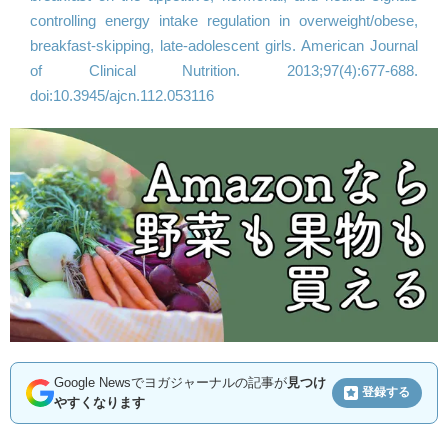
controlling energy intake regulation in overweight/obese,
breakfast-skipping, late-adolescent girls. American Journal
of Clinical Nutrition. 2013;97(4):677-688.
doi:10.3945/ajcn.112.053116
Google Newsでヨガジャーナルの記事が
見つけ
登録する
やすくなります