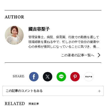
AUTHOR
國吉容梨子
管理栄養士。病院、保育園、行政での勤務を通して
現場経験を重ねる中で、忙しさの中で自分の健康や
心の余裕が後回しになっていることに気づき、働き
方を見直すように。自分自身の暮らしも大切にしな
この著者の記事一覧へ
がら、誰かの役に立てる形を探し、現在はフリーラ
ンスとして活動中。3児の母としての実生活での気づ
きを活かしながら、特定保健指導や乳幼児健診での
栄養相談、商品監修、コラム執筆など幅広く行って
Facebook
X（旧twitter）
LINE
Pinterest
noteで
いる。暮らしに根ざした視点で、“ちょうどいい栄
SHARE:
養”を提案している。 小さな工夫で、体も心もラクに
なる。そんな栄養のヒントを届けている。
この記事のコメントをみる
RELATED
関連記事