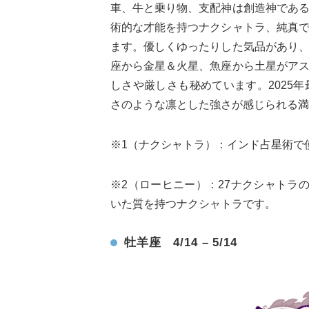
車、牛と乗り物、支配神は創造神であ
術的な才能を持つナクシャトラ、純真
ます。優しくゆったりした気品があり
座から金星＆火星、魚座から土星がア
しさや厳しさも秘めています。2025
さのような凛とした強さが感じられる満
※1（ナクシャトラ）：インド占星術で
※2（ローヒニー）：27ナクシャトラ
いた質を持つナクシャトラです。
牡羊座 4/14 – 5/14