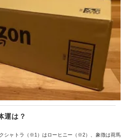
全体運は？
ナクシャトラ（※1）はローヒニー（※2）、象徴は荷馬