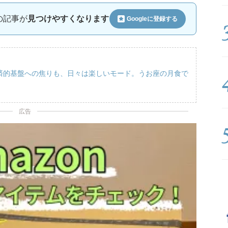
ルの記事が
見つけやすくなります
Googleに
登録する
経済的基盤への焦りも、日々は楽しいモード。うお座の月食で
広告