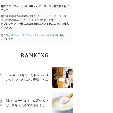
雑誌『ヨガジャーナル日本版』へのリリース・郵送物受付に
ついて
雑誌編集部宛ての新製品情報などのニュースリリース、サン
プルの郵送物等は、以下で受け付けております。
※プレジデント社様には編集部はございませんので、ご注意
ください。
郵送先は
運営会社:ヨガジャーナル日本版編集部宛
にお願い
いたします。
RANKING
1
10年以上猫背だった私がジム通
いなしで「きれいな姿勢」と褒
められるようになった秘密の習
慣
2
朝の「ヨーグルト」に混ぜるだ
け。骨を支える栄養素をまとめ
て補える食材3選｜管理栄養士が