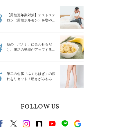
解説
3
【男性更年期対策】テストステ
ロン（男性ホルモン）を増やす
「５つの食品」
4
朝の「バナナ」に合わせるだ
け。腸活の効率がアップする食
べ方3選｜食の専門家が解説
5
第二の心臓「ふくらはぎ」の疲
れをリセット！硬さがみるみる
ほぐれる「壁を使ってできる簡
単ストレッチ」
FOLLOW US
Facebook
X（旧twitter）
instagram
note
Youtube
line
Google