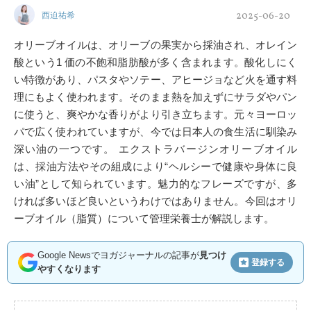
2025-06-20
西迫祐希
オリーブオイルは、オリーブの果実から採油され、オレイン
酸という1 価の不飽和脂肪酸が多く含まれます。酸化しにく
い特徴があり、パスタやソテー、アヒージョなど火を通す料
理にもよく使われます。そのまま熱を加えずにサラダやパン
に使うと、爽やかな香りがより引き立ちます。元々ヨーロッ
パで広く使われていますが、今では日本人の食生活に馴染み
深い油の一つです。 エクストラバージンオリーブオイル
は、採油方法やその組成により“ヘルシーで健康や身体に良
い油”として知られています。魅力的なフレーズですが、多
ければ多いほど良いというわけではありません。今回はオリ
ーブオイル（脂質）について管理栄養士が解説します。
Google Newsでヨガジャーナルの記事が
見つけ
登録する
やすくなります