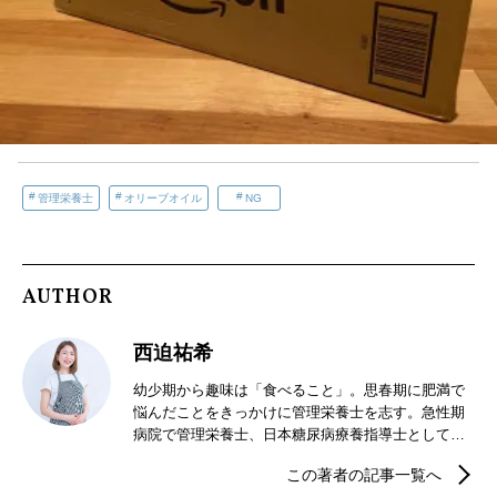
管理栄養士
オリーブオイル
NG
AUTHOR
西迫祐希
幼少期から趣味は「食べること」。思春期に肥満で
悩んだことをきっかけに管理栄養士を志す。急性期
病院で管理栄養士、日本糖尿病療養指導士として栄
養管理や栄養食事指導、糖尿病透析予防指導、栄養
この著者の記事一覧へ
サポートチーム（NST）専任などを経験。独立後は