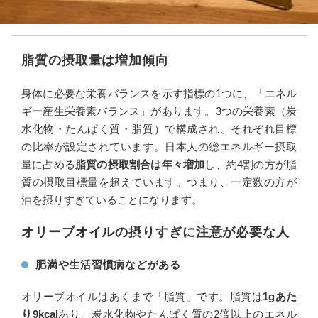
脂質の摂取量は増加傾向
身体に必要な栄養バランスを示す指標の1つに、「エネル
ギー産生栄養素バランス」があります。3つの栄養素（炭
水化物・たんぱく質・脂質）で構成され、それぞれ目標
の比率が設定されています。日本人の総エネルギー摂取
量に占める
脂質の摂取割合は年々増加
し、約4割の方が脂
質の摂取目標量を超えています。つまり、一定数の方が
油を摂りすぎていることになります。
オリーブオイルの摂りすぎに注意が必要な人
肥満や生活習慣病などがある
オリーブオイルはあくまで「脂質」です。脂質は
1gあた
り9kcal
あり、炭水化物やたんぱく質の2倍以上のエネル