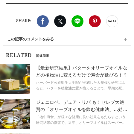
「病気になる人を減らしたい」という想いで、一次
予防から三次予防まで対応できる管理栄養士を目指
している。現在はオンライン・対面での栄養指導や
Facebook
X（旧twitter）
LINE
Pinterest
noteで
給食運営のサポート、レシピ監修、ライターなど幅
SHARE:
広い分野で活動している。
この記事のコメントをみる
RELATED
関連記事
【最新研究結果】バターをオリーブオイルな
どの植物油に変えるだけで寿命が延びる！？
ハーバード公衆衛生大学院が実施した大規模な研究によ
ると、バターを植物油に置き換えることで、早期の死亡
リスクが低下し、特に心血管疾患やがんによる死亡リス
クが減少することが明らかになった。この研究は、アメ
ジェニロペ、デュア・リパ も！セレブ大絶
リカ国内の20万人以上を対象に、33年にわたって食生活
賛の「オリーブオイルを飲む健康法」…効果
と健康状態を追跡したものである。
のほどは？
「地中海食」が様々な健康に良い効果をもたらすという
研究結果の影響で、近年、オリーブオイルはスーパーフ
ードとして世界的に高い評価を得ている。そして現在、