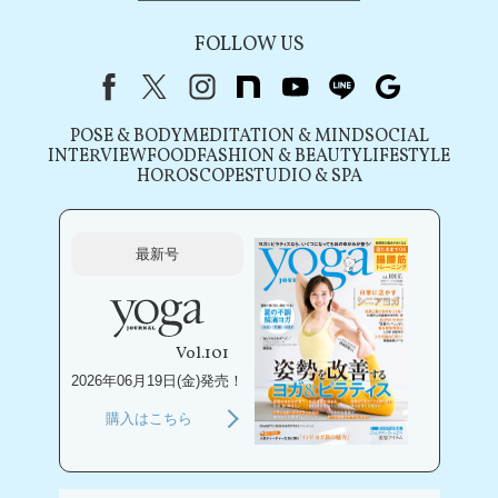
FOLLOW US
Facebook
X（旧Twitter）
instagram
note
youtube
line
Google
POSE & BODY
MEDITATION & MIND
SOCIAL
INTERVIEW
FOOD
FASHION & BEAUTY
LIFESTYLE
HOROSCOPE
STUDIO & SPA
最新号
Vol.101
2026年06月19日(金)発売！
購入はこちら