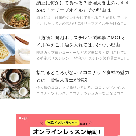
ハリウッドスターをはじめとするセレブやSNSのインフ
納豆に何かけて食べる？管理栄養士のおすす
ルエンサーによって、オリーブオイルを飲むという新し
めは「オリーブオイル」その理由は
いトレンドが登場し、世界的ブームになっている。
納豆には、付属のタレをかけて食べることが多いでしょ
う。しかしタレの代わりにオリーブオイルをかけること
で、体へのさまざまな効果が期待できる食べ物に変わり
ます。この記事では、納豆にオリーブオイルをかけて食
〈危険〉発泡ポリスチレン製容器にMCTオ
べることで得られる、3つの健康効果を解説します。
イルやえごま油を入れてはいけない理由
即席カップ麺やコーヒーなどの容器に多く使用されてい
る発泡ポリスチレン。 発泡ポリスチレン製容器にMCTオ
イルやえごま油などの食用油を加えると、容器が変質・
破損する危険性があります。 実際に、調理する際にMCT
捨てるところがない？ココナッツ食材の魅力
オイルを発泡ポリスチレン製容器に入れた結果、容器が
とは｜管理栄養士が解説
破損し、お湯が漏れ出た事例が報告されています。 本記
事では、発泡ポリスチレン製容器にMCTオイルやえごま
今人気のココナッツ商品いろいろ。ココナッツオイル、
油を加えることの危険性についてお伝えします。
ココナッツミルク、ココナッツシュガーなどなどココナ
ッツは捨てる部分がないすばらしい食材。また、それぞ
れの部位によって含まれる栄養素と効果も異なります。
今回は、ココナッツの魅力や日本で手軽に入手できるコ
コナッツ商品をご紹介します。