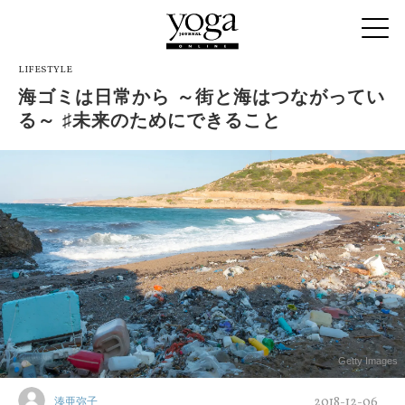
LIFESTYLE
海ゴミは日常から ～街と海はつながってい
る～ ♯未来のためにできること
Getty Images
2018-12-06
湊亜弥子