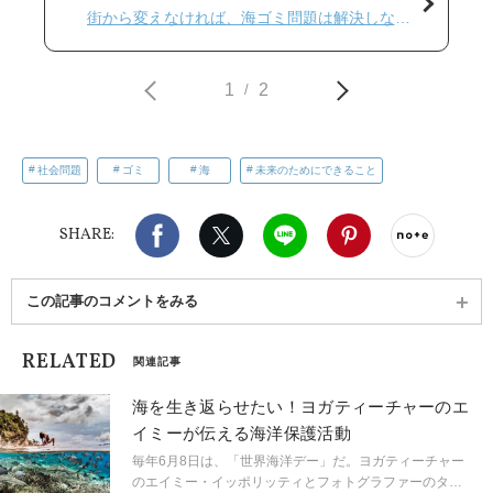
街から変えなければ、海ゴミ問題は解決しな
い…
1
2
/
社会問題
ゴミ
海
未来のためにできること
Facebook
X（旧twitter）
LINE
Pinterest
noteで
SHARE:
この記事のコメントをみる
RELATED
関連記事
海を生き返らせたい！ヨガティーチャーのエ
イミーが伝える海洋保護活動
毎年6月8日は、「世界海洋デー」だ。ヨガティーチャー
のエイミー・イッポリッティとフォトグラファーのタ