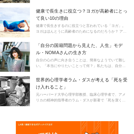
ロ・スミスの二人と自然が紡いだとっておきのサクセス
ストーリーをお届けする。
健康で長生きに役立つ？ヨガが高齢者にとっ
て良い10の理由
健康で長生きするのに役立つと言われている「ヨガ」。
ヨガはほんとうに高齢者のためになるのだろうか？ アル
ツハイマー、高血圧、がん、認知症、あらゆる病気への
効果をまとめた。
「自分の国籍問題から見えた、人生」モデ
ル・NOMAさんの生き方
自分の心の声に向き合うことは、簡単なようでいて難し
い。「本当にやりたいことって何？」私たちは、自分の
心の声を無視して、日々をサバイブすることに慣れてい
る。だけど、そんなあなたは心の底から笑えているだろ
世界的心理学者ラム・ダスが考える「死を受
うか？ 本連載ではインタビュー形式で、笑顔が素敵な女
け入れること」
性たちの「笑顔のきっかけ」を探っていく。彼女たちに
とって、笑顔にさせてくれるコトって何だろう？ どうや
元ハーバード大学心理学部教授、臨床心理学者で、アメ
ってそれを見つけたのだろう？ そして、それを始めたと
リカの精神的指導者のラム・ダスが新著で「死を潔く受
きの「はじめの一歩」って？
け入れる方法」について書いている。ここでは、ラム・
ダスによる「死」に関する言葉を紹介する。