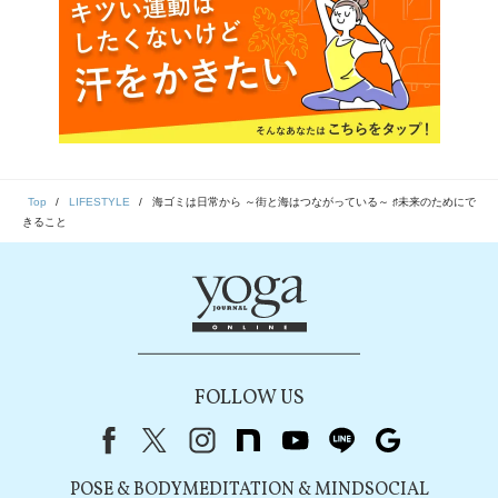
Top
LIFESTYLE
海ゴミは日常から ～街と海はつながっている～ ♯未来のためにで
きること
FOLLOW US
Facebook
X（旧Twitter）
instagram
note
youtube
line
Google
POSE & BODY
MEDITATION & MIND
SOCIAL