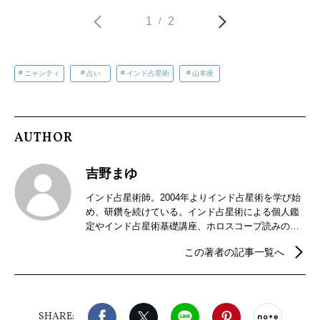
1
2
/
ニャンティ
占い
インド占星術
山羊座
AUTHOR
吉野まゆ
インド占星術師。2004年よりインド占星術を学び始
め、研鑽を続けている。インド占星術による個人鑑
定やインド占星術基礎講座、ホロスコープ読みの講
座などを開催。2018年からはインドの暦パンチャン
この著者の記事一覧へ
ガ手帳の制作販売を行っている。
Facebook
X（旧twitter）
LINE
Pinterest
noteで
SHARE: