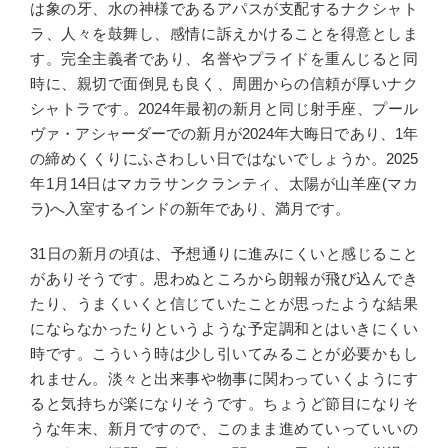
は象の牙、水の神様であるアパスが支配するナクシャト
ラ、人々を鼓舞し、感情に訴えかけることを得意としま
す。完全主義者であり、名誉やプライドを重んじると同
時に、親切で面倒見も良く、周囲からの信頼が厚いナク
シャトラです。2024年最初の新月と同じ射手座、プール
ヴァ・アシャーダーでの新月が2024年大晦日であり、1年
の締めくくりにふさわしい日ではないでしょうか。2025
年1月14日はマカラサンクランティ、太陽が山羊座(マカ
ラ)へ入室するインドの新年であり、満月です。
31日の新月の頃は、予想通りに進みにくいと感じること
がありそうです。思わぬところから朗報が飛び込んでき
たり、うまくいくと信じていたことが思ったような結果
にならなかったりというような予定調和とはいきにくい
時です。こういう時は少し引いてみることが必要かもし
れません。淡々と出来事や物事に関わっていくようにす
ると気持ちが楽になりそうです。ちょうど節目になりそ
うな年末、新月ですので、このまま進めていっていいの