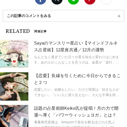
この記事のコメントをみる
RELATED
関連記事
Sayaのマンスリー星占い【マインドフルネ
ス占星術】12星座共通／12月の運勢
なんとなく過ぎていた日々が星を知ると変わりはじめま
す。あの人がこんなことを言うのは、金星が「逆行」し
ているから。連絡ミスが多発するのは水星「逆行」のせ
い。こんなにも気持ちが盛り上がるのは満月だからと言
【恋愛】良縁を引くために今日からできるこ
うように。星という眼鏡をもつことで、小さなささやき
と２つ
や予兆にも気づき始め、「今、ここ」に集中できるよう
に。マインドフルに生きられるようになるのです。
恋愛したい、結婚もしたい。だけど現実は「好きな人が
「今、ここ」を生きるためのマインドフルネスな占星術
できない」「いい人に巡り合えない」そんな不満を持っ
です。
ている人、多いのでは？ 出会いがないなら、まずは人
と出会える場に行くことが大事ですが、ではその「出会
話題の占星術師Keiko氏が提唱！月の力で開
いの場」で良いご縁を引けるようになるには？日々心掛
運へ導く「パワーウィッシュヨガ」とは？
けたいポイントを考えてみました。
著書発売直後は、Amazonで首位を飾るほどの人気ぶ