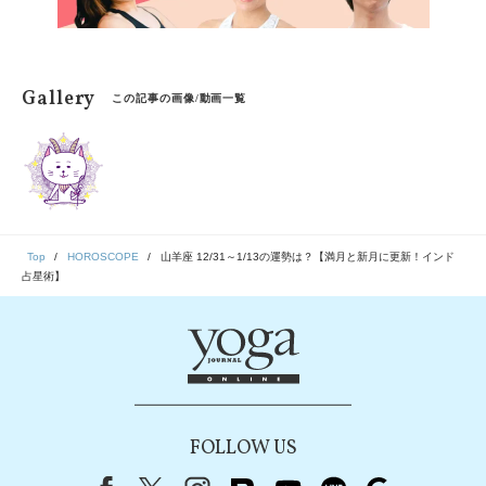
Gallery
この記事の画像/動画一覧
Top
HOROSCOPE
山羊座 12/31～1/13の運勢は？【満月と新月に更新！インド
占星術】
FOLLOW US
Facebook
X（旧Twitter）
instagram
note
youtube
line
Google