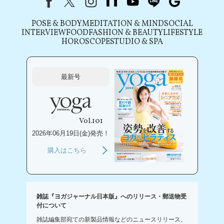
POSE & BODY
MEDITATION & MIND
SOCIAL
INTERVIEW
FOOD
FASHION & BEAUTY
LIFESTYLE
HOROSCOPE
STUDIO & SPA
最新号
Vol.101
2026年06月19日(金)発売！
購入はこちら
雑誌『ヨガジャーナル日本版』へのリリース・郵送物受
付について
雑誌編集部宛ての新製品情報などのニュースリリース、