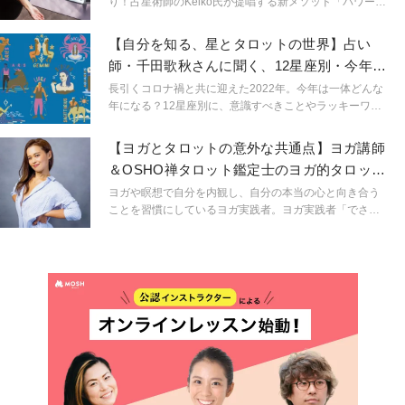
り！占星術師のKeiko氏が提唱する新メソッド「パワーウ
ィッシュヨガ」をご紹介します。秋の夜長は開運ヨガで
幸せを引き寄せてみませんか？
【自分を知る、星とタロットの世界】占い
師・千田歌秋さんに聞く、12星座別・今年を
快適に過ごすコツ
長引くコロナ禍と共に迎えた2022年。今年は一体どんな
年になる？12星座別に、意識すべきことやラッキーワー
ドを教えていただきました。
【ヨガとタロットの意外な共通点】ヨガ講師
＆OSHO禅タロット鑑定士のヨガ的タロット
活用術とは？
ヨガや瞑想で自分を内観し、自分の本当の心と向き合う
ことを習慣にしているヨガ実践者。ヨガ実践者「でさ
え」いや、「というより」「だからこそ」という言い方
の方がしっくりくるかもしれないですが、ヨガ実践者こ
そ自分の直感が本当にそれでいいのか？それがエゴでは
ないのか？手放すべき感情ではないのか？と迷いが生じ
てしまうことは少なくありません。そんな迷えるヨギ
ー・ヨギーニに向けて、自分の心と向き合うこと、そし
て自分を知ってくことを、ヨガと占いという２つのツー
ルを活用して伝えているIKUMIさんにお話を伺いまし
た。