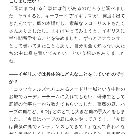
こしましたか？
「花にまつわる仕事には何があるのだろうと調べまし
た。そうすると、キーワードで“イギリス”が、何度も出て
きたんです。庭の本場だし、素敵なフローリストもたく
さんありましたし。まずはやってみようと、イギリスに
半年間留学することを決めました。ずっとアナウンサー
として働いてきたこともあり、自分を全く知らない人た
ちの中に身を置いてみたい、という想いもありました
ね」
――イギリスでは具体的にどんなことをしていたのです
か？
「コッツウォルズ地方にあるスードリー城という中世の
お城でガーデナーチームに入れてもらい、研修生として
庭師の仕事を一から教えてもらいました。薔薇の庭、ハ
ーブの庭など、8つほどのとても大きな庭の手入れをしま
した。『今日はハーブの庭に水をやってきて！』『今日
は薔薇の庭でメンテナンスしてきて！』なんて言われな
がら毎日忙しくしていました。働いていると、観光客の