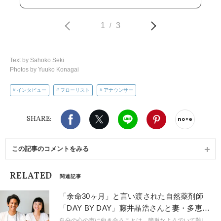
1
3
/
Text by Sahoko Seki
Photos by Yuuko Konagai
インタビュー
フローリスト
アナウンサー
Facebook
X（旧twitter）
LINE
Pinterest
noteで
SHARE:
この記事のコメントをみる
RELATED
関連記事
「余命30ヶ月」と言い渡された自然薬剤師
「DAY BY DAY」藤井晶浩さんと妻・多恵子
さんの生き方
自分の心の声に向き合うことは、簡単なようでいて難し