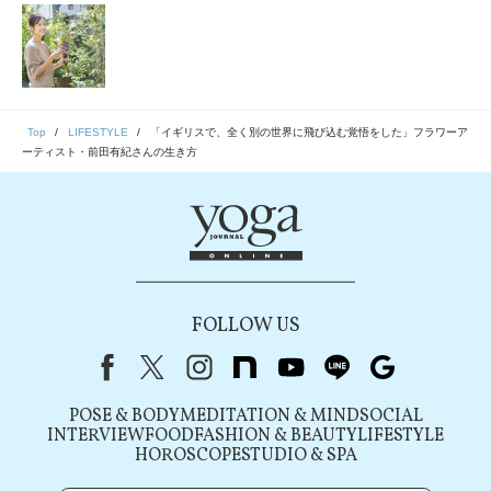
Top
LIFESTYLE
「イギリスで、全く別の世界に飛び込む覚悟をした」フラワーア
ーティスト・前田有紀さんの生き方
FOLLOW US
Facebook
X（旧Twitter）
instagram
note
youtube
line
Google
POSE & BODY
MEDITATION & MIND
SOCIAL
INTERVIEW
FOOD
FASHION & BEAUTY
LIFESTYLE
HOROSCOPE
STUDIO & SPA