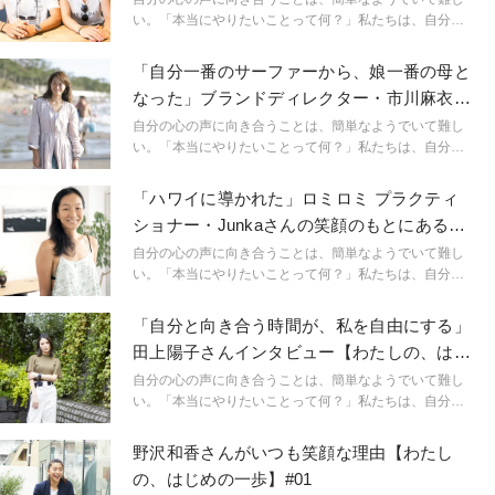
い。「本当にやりたいことって何？」私たちは、自分の
心の声を無視して、日々をサバイブすることに慣れてい
る。だけど、そんなあなたは心の底から笑えているだろ
「自分一番のサーファーから、娘一番の母と
うか？ 本連載ではインタビュー形式で、笑顔が素敵な女
なった」ブランドディレクター・市川麻衣子
性たちの「笑顔のきっかけ」を探っていく。彼女たちに
さんの生き方
とって、笑顔にさせてくれるコトって何だろう？ どうや
自分の心の声に向き合うことは、簡単なようでいて難し
ってそれを見つけたのだろう？ そして、それを始めたと
い。「本当にやりたいことって何？」私たちは、自分の
きの「はじめの一歩」って？
心の声を無視して、日々をサバイブすることに慣れてい
る。だけど、そんなあなたは心の底から笑えているだろ
「ハワイに導かれた」ロミロミ プラクティ
うか？ 本連載ではインタビュー形式で、笑顔が素敵な女
ショナー・Junkaさんの笑顔のもとにあるも
性たちの「笑顔のきっかけ」を探っていく。彼女たちに
のとは
とって、笑顔にさせてくれるコトって何だろう？ どうや
自分の心の声に向き合うことは、簡単なようでいて難し
ってそれを見つけたのだろう？ そして、それを始めたと
い。「本当にやりたいことって何？」私たちは、自分の
きの「はじめの一歩」って？
心の声を無視して、日々をサバイブすることに慣れてい
る。だけど、そんなあなたは心の底から笑えているだろ
「自分と向き合う時間が、私を自由にする」
うか？ 本連載ではインタビュー形式で、笑顔が素敵な女
田上陽子さんインタビュー【わたしの、はじ
性たちの「笑顔のきっかけ」を探っていく。彼女たちに
めの一歩】#03
とって、笑顔にさせてくれるコトって何だろう？ どうや
自分の心の声に向き合うことは、簡単なようでいて難し
ってそれを見つけたのだろう？ そして、それを始めたと
い。「本当にやりたいことって何？」私たちは、自分の
きの「はじめの一歩」って？
心の声を無視して、日々をサバイブすることに慣れてい
る。だけど、そんなあなたは心の底から笑えているだろ
野沢和香さんがいつも笑顔な理由【わたし
うか？ 本連載ではインタビュー形式で、笑顔が素敵な女
の、はじめの一歩】#01
性たちの「笑顔のきっかけ」を探っていく。彼女たちに