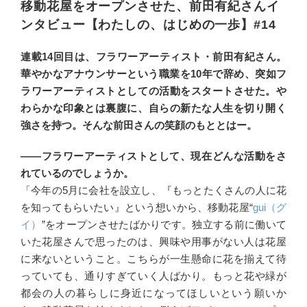
移動花屋をオープンさせた、前田有紀さんイ
ンタビュー【わたしの、はじめの一歩】#14
連載14回目は、フラワーアーティスト・前田有紀さん。
華やかなアナウンサーという職業を10年で辞め、突如フ
ラワーアーティストとしての活動をスタートさせた。や
わらかな印象とは裏腹に、自らの新たな人生を切り開く
強さを持つ。そんな前田さんの笑顔のもととはー。
――フラワーアーティストとして、現在どんな活動をさ
れているのでしょうか。
「今年の5月に会社を設立し、『もっとたくさんの人に花
を知ってもらいたい』という想いから、移動花屋“
gui（グ
イ）
”をオープンさせたばかりです。独立する前に働いて
いた花屋さんで思ったのは、興味や用事がない人は花屋
に来ないということ。こちらが一生懸命に花を揃えて待
っていても、通りすぎていく人ばかり。もっと花や緑が
都会の人の暮らしに身近になってほしいという願いか