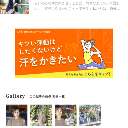
とって、笑顔にさせてくれるコトって何だろう？ どうや
自分の心の声に向き合うことは、簡単なようでいて難し
ってそれを見つけたのだろう？ そして、それを始めたと
い。「本当にやりたいことって何？」私たちは、自分の
きの「はじめの一歩」って？
心の声を無視して、日々をサバイブすることに慣れてい
る。だけど、そんなあなたは心の底から笑えているだろ
うか？ 本連載ではインタビュー形式で、笑顔が素敵な
女性たちの「笑顔のきっかけ」を探っていく。彼女たち
にとって、笑顔にさせてくれるコトって何だろう？ ど
うやってそれを見つけたのだろう？ そして、それを始
めたときの「はじめの一歩」って？ インタビュー連載
の記念すべき1回目は、雑誌「ヨガジャーナル」でも大人
気の野沢和香さん。彼女の笑顔に元気をもらった人は多
いはず。和香さんの「はじめの一歩」とは。
Gallery
この記事の画像/動画一覧