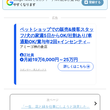
登録する
やすくなります
広告
ペットショップでの販売&接客スタッ
フ/犬の家週5日からOK/社割あり/車
通勤OK/賞与年2回+インセンティブ
アミーゴ神の倉店
あり
正社員
月給19万6,000円～25万円
詳しくはこちら
スポンサー：求人ボックス
次ページ
「一生、花と緑を仕事にしようと決意した」