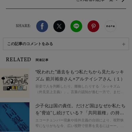
学習、森林浴。座右の銘は、「ローマは１日にして
成らず」。
Facebook
X（旧twitter）
LINE
Pinterest
noteで
SHARE:
この記事のコメントをみる
RELATED
関連記事
“呪われた”過去をもつ私たちから見たルッキ
ズム 前川裕奈さん×アルテイシアさん（１）
容姿で人を判断したり、揶揄したりする「ルッキズム
（外見至上主義）」。言葉の認知が進む一方で、まだま
だ理解されていない概念でもあります。「ルッキズムっ
てなんなの？」「これもルッキズム？」など、まずはい
少子化は国の責任。だけど国はなぜか私たち
ろいろしゃべってみよう！自身もルッキズムに苦しめら
を"脅迫"し続けている？「共同親権」の持つ
れた経験を持ち、Yoga Journal Onlineで「ルッキズムひ
危険性を考える
とり語り」などを発信する前川裕奈さんとゲストが語り
エコーチェンバー現象や排外主義の台頭により、視野狭
合う連載「しゃべるっきずむ！」がスタート。第一回
窄になりがちな今、広い視野で世界を見るにはーー。フ
は、フェミニズムについて多数著書を出版されている作
ェミニズムやジェンダーについて取材してきた原宿なつ