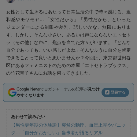
女性として生きるにあたって日常生活の中で時々感じる、違
和感やモヤモヤ… 「女性だから」「男性だから」といった
ジェンダーによる制限や差別、悲しいかな、無限にありま
す。しかし、そんな小さい、あるいは声にならないエトセト
ラ（その他）な声に、焦点を当てた方々がいます。「どんな
自分であっても、いい感じだよね」そんなふうに自分を肯定
できることって良いと思いませんか？今回は、東京都世田谷
区にあるフェミニストのための本屋「エトセトラブックス」
の竹花帯子さんにお話を伺ってきました。
Google Newsでヨガジャーナルの記事が
見つけ
登録する
やすくなります
あわせて読みたい
【男性更年期の体験談】突然の動悸、血圧上昇やパニッ
ク…「自分がおかしい」当事者が語るリアル