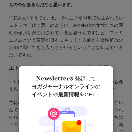
ちの今があるんだなと思います。
竹花さん: そうですよね。それこそ今NHKで放送されてい
るドラマ「虎に翼」のように、あの時代の女性たちの運
動や頑張りが注目されていると思うんですけど、フェミ
ニズムという言葉が日本にやってくる前から女性解放の
ために動いてきた人たちがいるということは伝えていき
たいですね。
エトセトラブックスの伝えたい声は無限
Newsletter
を登録して
– エトセトラブックスさんが、独自で伝えていきたいと考
ヨガジャーナルオンライン
の
える「エトセトラの声」にはどんな声がありますか？
イベント
や
最新情報
をGET！
竹花さん: それこそ、本当にフェミニズムは一つではない
んですよね。よく一人一派と言われるんですけど、それ
ぞれが思うフェミニズムは違うと思います。私たちは
『エトセトラ』という雑誌を作っていますが、毎号、新
しい方をゲスト編集長に迎えて一緒に特集を編集をして