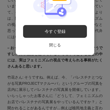
います。その都度、テーマを絞って伝える形をとってい
て、それはある特定のテーマを一番伝えたいというより
は、問題がたくさんあって、そのどれもがフェミニズム
の視点で考えられるということを伝えるのが大事かなと
思っているからです。私は、編集長ではないので、代弁
今すぐ登録
にはなってしまうんですが。
閉じる
– おっしゃる通り、社会の問題とされていることもそうで
すし、日常生活を送っている中でモヤっとすることの中
には、実はフェミニズムの視点で考えられる事柄がたく
さんあると思います。
竹花さん: そうですね。例えば、今、「パレスチナとつな
がる写真PROJECTマクルーバ」というグループの写真を
店内に展示してパレスチナの写真展を開催しています。
いらっしゃったお客さんに「どうして、フェミニズムの
お店でパレスチナの写真展をやっているんですか？」と
聞かれることがあるんですが…例えば植民地主義と言わ