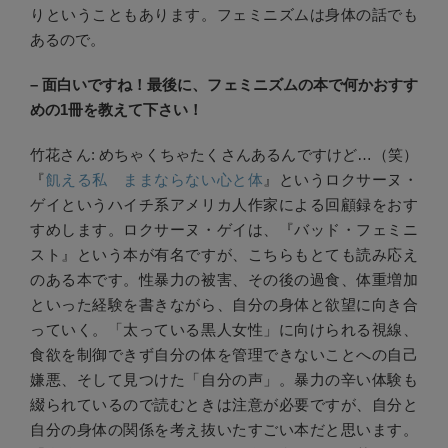
りということもあります。フェミニズムは身体の話でも
あるので。
– 面白いですね！最後に、フェミニズムの本で何かおすす
めの1冊を教えて下さい！
竹花さん: めちゃくちゃたくさんあるんですけど…（笑）
『
飢える私 ままならない心と体
』というロクサーヌ・
ゲイというハイチ系アメリカ人作家による回顧録をおす
すめします。ロクサーヌ・ゲイは、『バッド・フェミニ
スト』という本が有名ですが、こちらもとても読み応え
のある本です。性暴力の被害、その後の過食、体重増加
といった経験を書きながら、自分の身体と欲望に向き合
っていく。「太っている黒人女性」に向けられる視線、
食欲を制御できず自分の体を管理できないことへの自己
嫌悪、そして見つけた「自分の声」。暴力の辛い体験も
綴られているので読むときは注意が必要ですが、自分と
自分の身体の関係を考え抜いたすごい本だと思います。