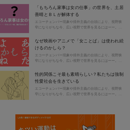
家のアルテイシアさんとおしゃべりしました。
きさんが、今気になる本と共に注目するキーワードをピ
「もちろん家事は女の仕事」の世界を、土居
ックアップし紐解いていく。
善晴とＢＬが解体する
エコーチェンバー現象や排外主義の台頭により、視野狭
窄になりがちな今、広い視野で世界を見るにはーー。フ
ェミニズムやジェンダーについて取材してきた原宿なつ
きさんが、今気になる本と共に注目するキーワードをピ
なぜ映画やアニメで「女ことば」は使われ続
ックアップし紐解いていく。
けるのかしら？
エコーチェンバー現象や排外主義の台頭により、視野狭
窄になりがちな今、広い視野で世界を見るにはーー。フ
ェミニズムやジェンダーについて取材してきた原宿なつ
きさんが、今気になる本と共に注目するキーワードをピ
性的関係こそ最も素晴らしい？私たちは強制
ックアップし紐解いていく。
性愛社会を生きている
エコーチェンバー現象や排外主義の台頭により、視野狭
窄になりがちな今、広い視野で世界を見るにはーー。フ
ェミニズムやジェンダーについて取材してきた原宿なつ
きさんが、今気になる本と共に注目するキーワードをピ
ックアップし紐解いていく。