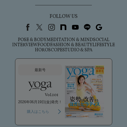
FOLLOW US
Facebook
X（旧Twitter）
instagram
note
youtube
line
Google
POSE & BODY
MEDITATION & MIND
SOCIAL
INTERVIEW
FOOD
FASHION & BEAUTY
LIFESTYLE
HOROSCOPE
STUDIO & SPA
最新号
Vol.101
2026年06月19日(金)発売！
購入はこちら